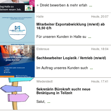
4931 EUR/Monat*
⭐ Direkt bewerben & mehr erfah
...
Halle
Heute, 20:07
Mitarbeiter Exportabwicklung (m/w/d) ab
18,50 €/h
Für unseren Kunden in Halle su
...
Elsteraue
Heute, 18:04
Sachbearbeiter Logistik / Vertrieb (m/w/d)
Im Auftrag unseres Kunden such
...
Wiederstedt
Heute, 17:41
Sekretärin Bürokraft sucht neue
Betätigung in Teilzeit
Salut,
...