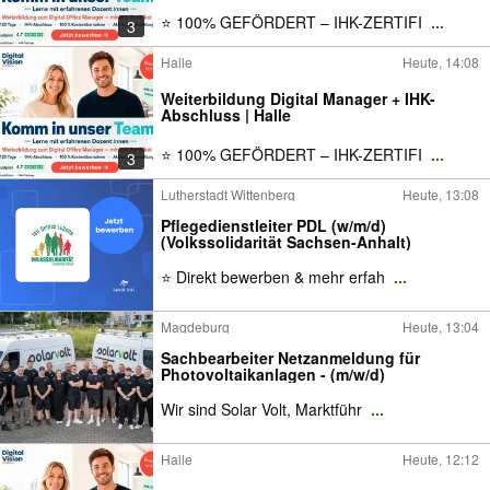
⭐ 100% GEFÖRDERT – IHK-ZERTIFI
...
3
Halle
Heute, 14:08
Weiterbildung Digital Manager + IHK-
Abschluss | Halle
⭐ 100% GEFÖRDERT – IHK-ZERTIFI
...
3
Lutherstadt Wittenberg
Heute, 13:08
Pflegedienstleiter PDL (w/m/d)
(Volkssolidarität Sachsen-Anhalt)
⭐ Direkt bewerben & mehr erfah
...
Magdeburg
Heute, 13:04
Sachbearbeiter Netzanmeldung für
Photovoltaikanlagen - (m/w/d)
Wir sind Solar Volt, Marktführ
...
Halle
Heute, 12:12