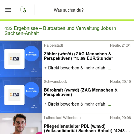
Start
432 Ergebnisse –
Büroarbeit und Verwaltung Jobs in
Sachsen-Anhalt
Merkliste
Halberstadt
Heute, 21:01
Zähler (w/m/d) (ZAG Menschen &
Nachrichten
Perspektiven) *15.69 EUR/Stunde*
⭐ Direkt bewerben & mehr erfah
...
Anzeige aufgeben
Schwanebeck
Heute, 20:10
Bürokraft (w/m/d) (ZAG Menschen &
Perspektiven)
⭐ Direkt bewerben & mehr erfah
...
Lutherstadt Wittenberg
Heute, 20:08
Pflegedienstleiter PDL (w/m/d)
(Volkssolidarität Sachsen-Anhalt) *4243 -