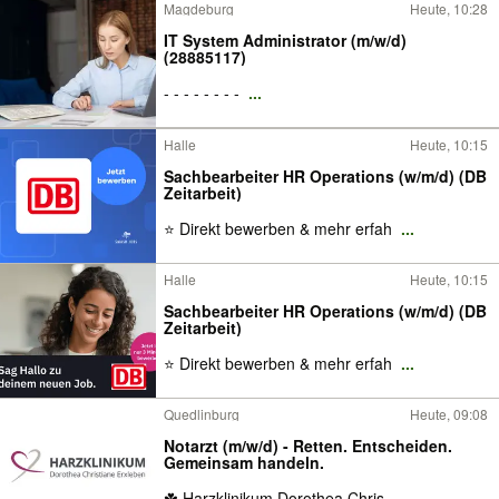
Magdeburg
Heute, 10:28
IT System Administrator (m/w/d)
(28885117)
- - - - - - - -
...
Halle
Heute, 10:15
Sachbearbeiter HR Operations (w/m/d) (DB
Zeitarbeit)
⭐ Direkt bewerben & mehr erfah
...
Halle
Heute, 10:15
Sachbearbeiter HR Operations (w/m/d) (DB
Zeitarbeit)
⭐ Direkt bewerben & mehr erfah
...
Quedlinburg
Heute, 09:08
Notarzt (m/w/d) - Retten. Entscheiden.
Gemeinsam handeln.
☘️ Harzklinikum Dorothea Chris
...