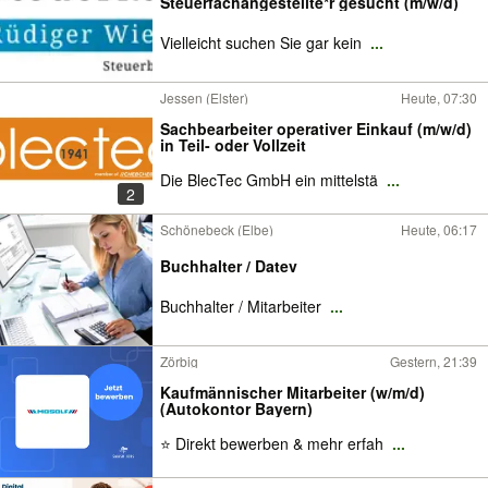
Steuerfachangestellte*r gesucht (m/w/d)
Vielleicht suchen Sie gar kein
...
Jessen (Elster)
Heute, 07:30
Sachbearbeiter operativer Einkauf (m/w/d)
in Teil- oder Vollzeit
Die BlecTec GmbH ein mittelstä
...
2
Schönebeck (Elbe)
Heute, 06:17
Buchhalter / Datev
Buchhalter / Mitarbeiter
...
Zörbig
Gestern, 21:39
Kaufmännischer Mitarbeiter (w/m/d)
(Autokontor Bayern)
⭐ Direkt bewerben & mehr erfah
...