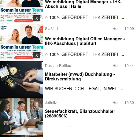
Weiterbildung Digital Manager + IHK-
Abschluss | Halle
⭐ 100% GEFÖRDERT – IHK-ZERTIFI
...
3
Staßfurt
Heute, 12:09
Weiterbildung Digital Office Manager +
IHK-Abschluss | Staßfurt
⭐ 100% GEFÖRDERT – IHK-ZERTIFI
...
3
Dessau-Roßlau
Heute, 10:44
Mitarbeiter (m/w/d) Buchhaltung -
Direktvermittlung
WIR SUCHEN DICH – EGAL, IN WEL
...
Jeßnitz
Heute, 10:30
Steuerfachkraft, Bilanzbuchhalter
(28890506)
- - - - - - - -
...