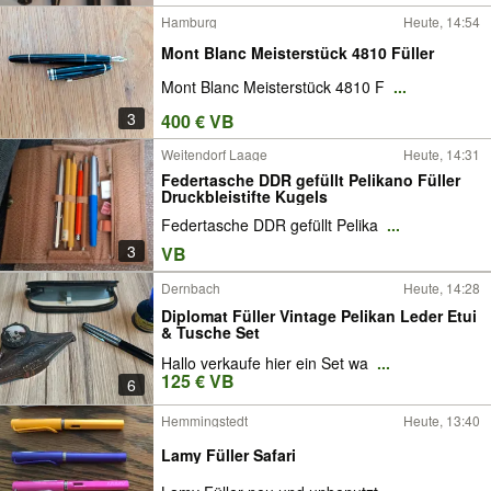
Hamburg
Heute, 14:54
Mont Blanc Meisterstück 4810 Füller
Mont Blanc Meisterstück 4810 F
...
3
400 € VB
Weitendorf Laage
Heute, 14:31
Federtasche DDR gefüllt Pelikano Füller
Druckbleistifte Kugels
Federtasche DDR gefüllt Pelika
...
3
VB
Dernbach
Heute, 14:28
Diplomat Füller Vintage Pelikan Leder Etui
& Tusche Set
Hallo verkaufe hier ein Set wa
...
125 € VB
6
Hemmingstedt
Heute, 13:40
Lamy Füller Safari