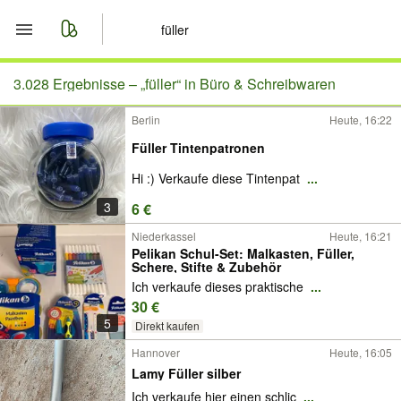
Start
3.028 Ergebnisse –
„füller“ in Büro & Schreibwaren
Berlin
Heute, 16:22
Merkliste
Füller Tintenpatronen
Nachrichten
Hi :) Verkaufe diese Tintenpat
...
3
6 €
Anzeige aufgeben
Niederkassel
Heute, 16:21
Pelikan Schul-Set: Malkasten, Füller,
Schere, Stifte & Zubehör
Ich verkaufe dieses praktische
...
30 €
5
Direkt kaufen
Hannover
Heute, 16:05
Lamy Füller silber
Ich verkaufe hier einen schlic
...