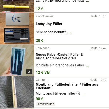
Lamy Füller neu und unbenutzt
...
12 €
Idar-Oberstein
Heute, 13:10
Lamy Joy Füller
Sehr selten benutzt
...
20 €
Kölbingen
Heute, 12:47
Neues Faber-Castell Füller &
Kugelschreiber Set grau
Ich biete ein brandneues Faber
...
3
12 € VB
Centrum
Heute, 12:42
Montblanc Füllfederhalter / Füller aus
Edelstahl
Montblanc Füllfederhalter 
...
90 €
Direkt kaufen