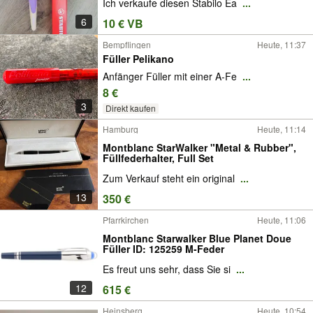
Ich verkaufe diesen Stabilo Ea
...
6
10 € VB
Bempflingen
Heute, 11:37
Füller Pelikano
Anfänger Füller mit einer A-Fe
...
8 €
3
Direkt kaufen
Hamburg
Heute, 11:14
Montblanc StarWalker "Metal & Rubber",
Füllfederhalter, Full Set
Zum Verkauf steht ein original
...
13
350 €
Pfarrkirchen
Heute, 11:06
Montblanc Starwalker Blue Planet Doue
Füller ID: 125259 M-Feder
Es freut uns sehr, dass Sie si
...
12
615 €
Heinsberg
Heute, 10:54