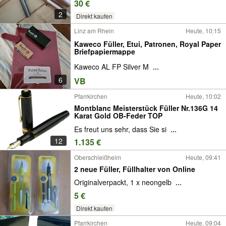
30 €
2
Direkt kaufen
Linz am Rhein
Heute, 10:15
Kaweco Füller, Etui, Patronen, Royal Paper
Briefpapiermappe
Kaweco AL FP Silver M
...
6
VB
Pfarrkirchen
Heute, 10:02
Montblanc Meisterstück Füller Nr.136G 14
Karat Gold OB-Feder TOP
Es freut uns sehr, dass Sie si
...
12
1.135 €
Oberschleißheim
Heute, 09:41
2 neue Füller, Füllhalter von Online
Originalverpackt, 1 x neongelb
...
5 €
Direkt kaufen
Pfarrkirchen
Heute, 09:04