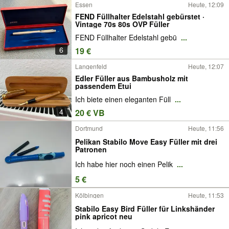
Essen
Heute, 12:09
FEND Füllhalter Edelstahl gebürstet ·
Vintage 70s 80s OVP Füller
FEND Füllhalter Edelstahl gebü
...
6
19 €
Langenfeld
Heute, 12:07
Edler Füller aus Bambusholz mit
passendem Etui
Ich biete einen eleganten Füll
...
4
20 € VB
Dortmund
Heute, 11:56
Pelikan Stabilo Move Easy Füller mit drei
Patronen
Ich habe hier noch einen Pelik
...
5 €
Kölbingen
Heute, 11:53
Stabilo Easy Bird Füller für Linkshänder
pink apricot neu