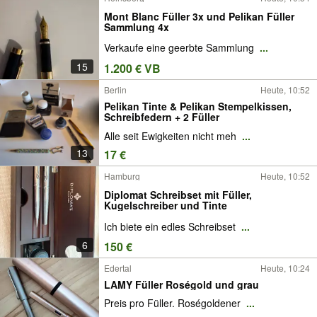
Mont Blanc Füller 3x und Pelikan Füller
Sammlung 4x
Verkaufe eine geerbte Sammlung
...
15
1.200 € VB
Berlin
Heute, 10:52
Pelikan Tinte & Pelikan Stempelkissen,
Schreibfedern + 2 Füller
Alle seit Ewigkeiten nicht meh
...
13
17 €
Hamburg
Heute, 10:52
Diplomat Schreibset mit Füller,
Kugelschreiber und Tinte
Ich biete ein edles Schreibset
...
6
150 €
Edertal
Heute, 10:24
LAMY Füller Roségold und grau
Preis pro Füller. Roségoldener
...