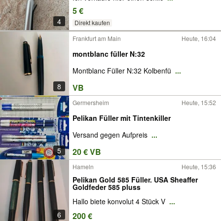
5 €
4
Direkt kaufen
Frankfurt am Main
Heute, 16:04
montblanc füller N:32
Montblanc Füller N:32 Kolbenfü
...
8
VB
Germersheim
Heute, 15:52
Pelikan Füller mit Tintenkiller
Versand gegen Aufpreis
...
5
20 € VB
Hameln
Heute, 15:36
Pelikan Gold 585 Füller. USA Sheaffer
Goldfeder 585 pluss
Hallo biete konvolut 4 Stück V
...
6
200 €