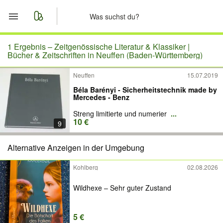
Start
1 Ergebnis –
Zeitgenössische Literatur & Klassiker |
Bücher & Zeitschriften in Neuffen (Baden-Württemberg)
Merkliste
Neuffen
15.07.2019
Béla Barényi - Sicherheitstechnik made by
Nachrichten
Mercedes - Benz
Streng limitierte und numerier
...
Anzeige aufgeben
10 €
9
Alternative Anzeigen in der Umgebung
Kohlberg
02.08.2026
Wildhexe – Sehr guter Zustand
5 €