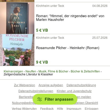
Kirchheim unter Teck
04.08.2026
Roman: "Himmel, der nirgendwo endet" von
Marlen Haushofer
5 € VB
Kirchheim unter Teck
25.07.2026
Rosamunde Pilcher - Heimkehr (Roman)
9 € VB
Kleinanzeigen
Neuffen
Musik, Filme & Bücher
Bücher & Zeitschriften
Zeitgenössische Literatur & Klassiker
Zur Webversion
Anzeige aufgeben
Datenschutzerklärung
Datenschutzeinstellungen
Kinder- und Jugendschutz
Barrierefreiheitserklärung
Sicherheitslücken melden
Filter anpassen
Nutzungsbedingungen
Beliebte Suchen
Anzeigen Übersicht
Vertrag Widerrufen
Feedback
Hilfe
Impressum
Einloggen