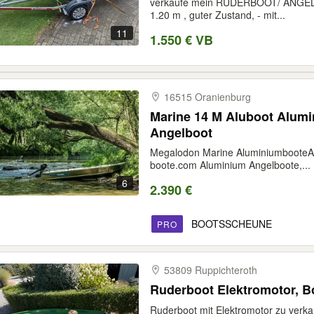
verkaufe mein RUDERBOOT/ ANGELB
1.20 m , guter Zustand, - mit...
11
1.550 € VB
16515 Oranienburg
Marine 14 M Aluboot Alum
Angelboot
Megalodon Marine AluminiumbooteA
boote.com Aluminium Angelboote,...
6
2.390 €
BOOTSSCHEUNE
PRO
53809 Ruppichteroth
Ruderboot Elektromotor, B
Ruderboot mit Elektromotor zu verka