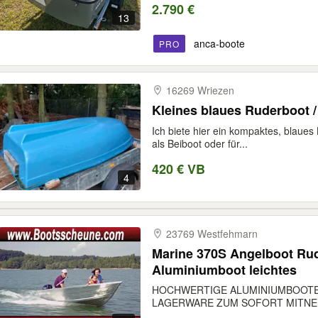
2.790 €
13
anca-boote
PRO
16269 Wriezen
Kleines blaues Ruderboot /
Ich biete hier ein kompaktes, blaues 
als Beiboot oder für...
420 € VB
4
23769 Westfehmarn
Marine 370S Angelboot Ru
Aluminiumboot leichtes
HOCHWERTIGE ALUMINIUMBOOTE 
LAGERWARE ZUM SOFORT MITNEHM