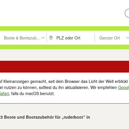
Boote & Bootszubehör
Ganzer Ort
ken um zu suchen, oder Vorschläge mit den Pfeiltasten nach oben/unt
PLZ oder Ort eingeben. Eingabetaste drücke
Suche im Umkreis 
f Kleinanzeigen gemacht, seit dein Browser das Licht der Welt erblickt 
i nutzen zu können, solltest du ihn aktualisieren. Wir empfehlen
Goog
Safari
, falls du macOS benutzt.
123 Boote und Bootszubehör für „ruderboot“ in