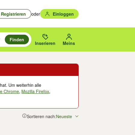
Registrieren
oder
Einloggen
Finden
en durchsuchen und mit Eingabetaste auswählen.
n um zu suchen, oder Vorschläge mit den Pfeiltasten nach oben/unten
des gewählten Orts oder PLZ.
Inserieren
Meins
hat. Um weiterhin alle
le Chrome
,
Mozilla Firefox
,
Sortieren nach:
Neueste