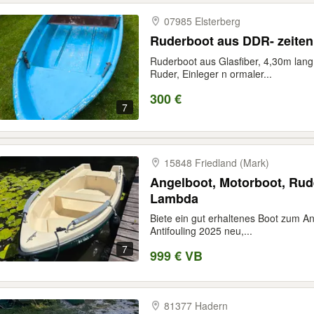
07985 Elsterberg
Ruderboot aus DDR- zeiten
Ruderboot aus Glasfiber, 4,30m lang,
Ruder, Einleger n ormaler...
300 €
7
15848 Friedland (Mark)
Angelboot, Motorboot, Rud
Lambda
Biete ein gut erhaltenes Boot zum A
Antifouling 2025 neu,...
7
999 € VB
81377 Hadern