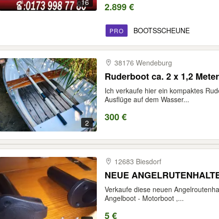
16
2.899 €
BOOTSSCHEUNE
PRO
38176 Wendeburg
Ruderboot ca. 2 x 1,2 Mete
Ich verkaufe hier ein kompaktes Rude
Ausflüge auf dem Wasser...
300 €
2
12683 Biesdorf
NEUE ANGELRUTENHALT
Verkaufe diese neuen Angelroutenhal
Angelboot - Motorboot ,...
5 €