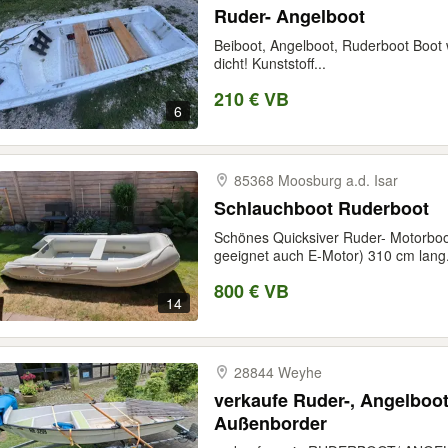
Ruder- Angelboot
Beiboot, Angelboot, Ruderboot Boot w
dicht! Kunststoff...
210 € VB
6
85368 Moosburg a.d. Isar
Schlauchboot Ruderboot
Schönes Quicksiver Ruder- Motorboo
geeignet auch E-Motor) 310 cm lang.
800 € VB
14
28844 Weyhe
verkaufe Ruder-, Angelboot
Außenborder