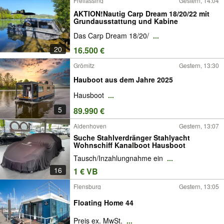
Freilassing
Gestern, 14:04
AKTION!Nautig Carp Dream 18/20/22 mit
Grundausstattung und Kabine
Das Carp Dream 18/20/
...
20
16.500 €
Grömitz
Gestern, 13:30
Hauboot aus dem Jahre 2025
Hausboot
...
5
89.990 €
Aldenhoven
Gestern, 13:07
Suche Stahlverdränger Stahlyacht
Wohnschiff Kanalboot Hausboot
Tausch/Inzahlungnahme ein
...
16
1 € VB
Flensburg
Gestern, 13:05
Floating Home 44
Preis ex. MwSt.
...