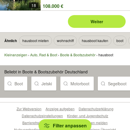
18
108.000 €
Weiter
Ähnlich
hausboot mieten
wohnschiff
hausboot kaufen
boot
Kleinanzeigen
Auto, Rad & Boot
Boote & Bootszubehör
hausboot
Beliebt in Boote & Bootszubehör Deutschland
Boot
Jetski
Motorboot
Segelboot
Zur Webversion
Anzeige aufgeben
Datenschutzerklärung
Datenschutzeinstellungen
Kinder- und Jugendschutz
Barrierefreiheitserklärung
Sicherheitslücken melden
Filter anpassen
Nutzungsbedingungen
Beliebte Suchen
Anzeigen Übersicht