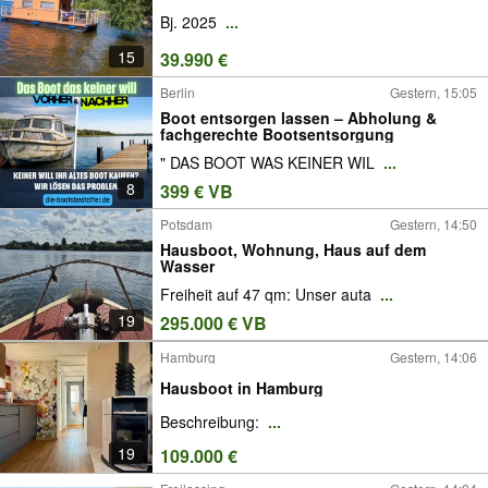
Bj. 2025
...
15
39.990 €
Berlin
Gestern, 15:05
Boot entsorgen lassen – Abholung &
fachgerechte Bootsentsorgung
" DAS BOOT WAS KEINER WIL
...
8
399 € VB
Potsdam
Gestern, 14:50
Hausboot, Wohnung, Haus auf dem
Wasser
Freiheit auf 47 qm: Unser auta
...
19
295.000 € VB
Hamburg
Gestern, 14:06
Hausboot in Hamburg
Beschreibung:
...
19
109.000 €