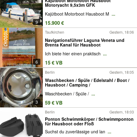
Kajütboot Motorboot Hausboot
Motoryacht 9,5x3m GFK
Kajütboot Motorboot Hausboot M
...
9
15.900 €
Taufkirchen
Gestern, 18:06
Navigationsführer Laguna Veneta und
Brenta Kanal für Hausboot
Ich biete hier einen praktisch
...
6
15 € VB
Berlin
Gestern, 18:05
Waschbecken / Spüle / Edelstahl / Boot /
Hausboot / Camping /
Waschbecken / Spüle /
...
3
59 € VB
Berlin
Gestern, 18:03
Ponton Schwimmkörper / Schwimmponton
für Hausboot oder Floß
Suchst du zuverlässige und lan
...