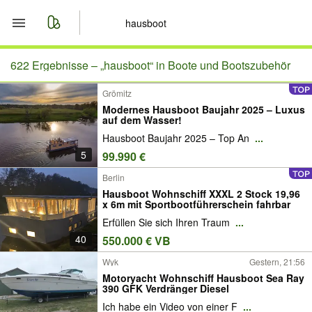
Start
622 Ergebnisse –
„hausboot“ in Boote und Bootszubehör
Grömitz
Merkliste
Modernes Hausboot Baujahr 2025 – Luxus
auf dem Wasser!
Nachrichten
Hausboot Baujahr 2025 – Top An
...
5
99.990 €
Anzeige aufgeben
Berlin
Hausboot Wohnschiff XXXL 2 Stock 19,96
x 6m mit Sportbootführerschein fahrbar
Erfüllen Sie sich Ihren Traum
...
40
550.000 € VB
Wyk
Gestern, 21:56
Motoryacht Wohnschiff Hausboot Sea Ray
390 GFK Verdränger Diesel
Ich habe ein Video von einer F
...