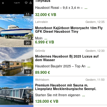
Tinyhaus
Hausboot Rossi – 9,6 x 3,4 m –
...
11
32.000 € VB
Lahnstein
Gestern, 12:35
Motorboot Kajütboot Motoryacht 10m Fly
GFK Diesel Hausboot Tiny
Moin
...
6.999 € VB
20
Grömitz
Gestern, 12:30
Modernes Hausboot Bj 2025 Luxus auf
dem Wasser
Hausboot Baujahr 2025 – Top An
...
10
89.900 €
Wohlsborn
Gestern, 11:50
Premium Hausboot mit Sauna m.
Liegeplatz Mecklenburgische Seenpl.
Starten Sie mit Ihrem eigenen
...
20
128.000 € VB