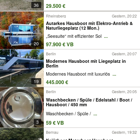
36
29.500 €
Rheinsberg
Gestern, 20:22
Autarkes Hausboot mit Elektro-Antrieb &
Naturliegeplatz (12 Mon.)
„Seesuite“ mit effizienter Sol
...
20
97.900 € VB
Berlin
Gestern, 20:07
Modernes Hausboot mit Liegeplatz in
Berlin
Modernes Hausboot mit luxuriös
...
19
445.000 €
Berlin
Gestern, 20:05
Waschbecken / Spüle / Edelstahl / Boot /
Hausboot / 450 mm
Waschbecken / Spüle /
...
3
59 € VB
Bernau
Gestern, 19:32