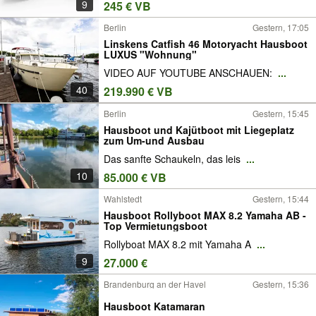
9
245 € VB
Berlin
Gestern, 17:05
Linskens Catfish 46 Motoryacht Hausboot
LUXUS "Wohnung"
VIDEO AUF YOUTUBE ANSCHAUEN:
...
40
219.990 € VB
Berlin
Gestern, 15:45
Hausboot und Kajütboot mit Liegeplatz
zum Um-und Ausbau
Das sanfte Schaukeln, das leis
...
10
85.000 € VB
Wahlstedt
Gestern, 15:44
Hausboot Rollyboot MAX 8.2 Yamaha AB -
Top Vermietungsboot
Rollyboat MAX 8.2 mit Yamaha A
...
9
27.000 €
Brandenburg an der Havel
Gestern, 15:36
Hausboot Katamaran