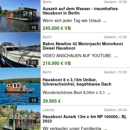
Berlin
Gestern, 10:56
Auszeit auf dem Wasser - traumhaftes
Hausboot in Berlin
Wenn sich jeder Tag wie Urlaub
...
16
245.000 € VB
Berlin
Gestern, 10:05
Babro Newline 42 Motoryacht Motorboot
Diesel Hausboot
VIDEO ANSCHAUEN AUF YOUTUBE:
...
22
219.990 € VB
Berlin
Gestern, 10:00
Hausboot 8 x 3,15m Unikat,
führerscheinfrei, begehbares Dach
Wunderschönes Boot 8,00m x 3,1
...
15
39.995 €
Leipzig
Gestern, 09:40
Hausboot Autark 13m x 4m NP 160000,- Bj.
2022
Wir verkaufen unser Familienha
...