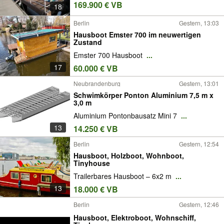
169.900 € VB
18
Berlin
Gestern, 13:03
Hausboot Emster 700 im neuwertigen
Zustand
Emster 700 Hausboot
...
17
60.000 € VB
Neubrandenburg
Gestern, 13:01
Schwimkörper Ponton Aluminium 7,5 m x
3,0 m
Aluminium Pontonbausatz Mini 7
...
13
14.250 € VB
Berlin
Gestern, 12:54
Hausboot, Holzboot, Wohnboot,
Tinyhouse
Trailerbares Hausboot – 6x2 m
...
13
18.000 € VB
Berlin
Gestern, 12:46
Hausboot, Elektroboot, Wohnschiff,