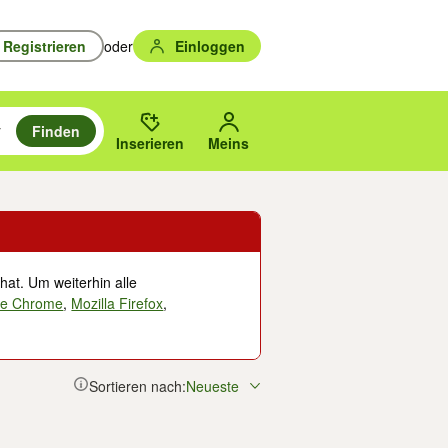
Registrieren
oder
Einloggen
Finden
en durchsuchen und mit Eingabetaste auswählen.
n um zu suchen, oder Vorschläge mit den Pfeiltasten nach oben/unten
des gewählten Orts oder PLZ.
Inserieren
Meins
hat. Um weiterhin alle
le Chrome
,
Mozilla Firefox
,
Sortieren nach:
Neueste