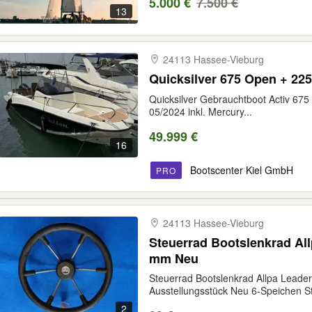
5.000 €
7.500 €
13
24113 Hassee-​Vieburg
Quicksilver 675 Open + 225
Quicksilver Gebrauchtboot Activ 67
05/2024 inkl. Mercury...
49.999 €
16
Bootscenter Kiel GmbH
PRO
24113 Hassee-​Vieburg
Steuerrad Bootslenkrad Al
mm Neu
Steuerrad Bootslenkrad Allpa Lead
Ausstellungsstück Neu 6-Speichen St
2