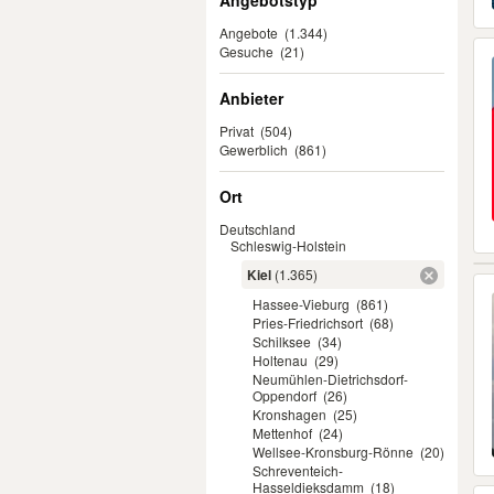
Angebotstyp
Angebote
(1.344)
Gesuche
(21)
Anbieter
Privat
(504)
Gewerblich
(861)
Ort
Deutschland
Schleswig-Holstein
Kiel
(1.365)
Hassee-Vieburg
(861)
Pries-Friedrichsort
(68)
Schilksee
(34)
Holtenau
(29)
Neumühlen-Dietrichsdorf-
Oppendorf
(26)
Kronshagen
(25)
Mettenhof
(24)
Wellsee-Kronsburg-Rönne
(20)
Schreventeich-
Hasseldieksdamm
(18)