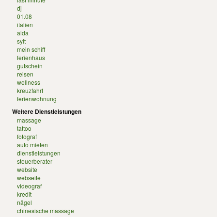
dj
01.08
italien
aida
sylt
mein schiff
ferienhaus
gutschein
reisen
wellness
kreuzfahrt
ferienwohnung
Weitere Dienstleistungen
massage
tattoo
fotograf
auto mieten
dienstleistungen
steuerberater
website
webseite
videograf
kredit
nägel
chinesische massage