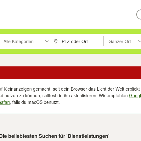
Alle Kategorien
Ganzer Ort
ken um zu suchen, oder Vorschläge mit den Pfeiltasten nach oben/unt
PLZ oder Ort eingeben. Eingabetaste drücke
Suche im Umkreis 
f Kleinanzeigen gemacht, seit dein Browser das Licht der Welt erblickt 
i nutzen zu können, solltest du ihn aktualisieren. Wir empfehlen
Goog
Safari
, falls du macOS benutzt.
Die beliebtesten Suchen für 'Dienstleistungen'