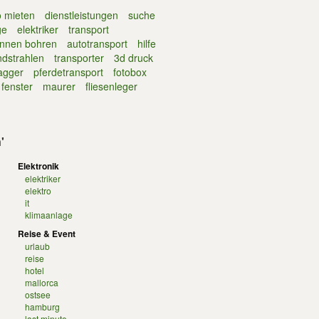
o mieten
dienstleistungen
suche
ge
elektriker
transport
nnen bohren
autotransport
hilfe
ndstrahlen
transporter
3d druck
agger
pferdetransport
fotobox
fenster
maurer
fliesenleger
'
Elektronik
elektriker
elektro
it
klimaanlage
Reise & Event
urlaub
reise
hotel
mallorca
ostsee
hamburg
last minute