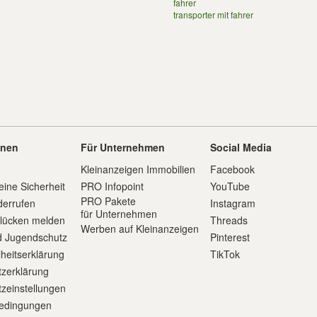
fahrer
transporter mit fahrer
onen
Für Unternehmen
Social Media
Kleinanzeigen Immobilien
Facebook
eine Sicherheit
PRO Infopoint
YouTube
PRO Pakete
derrufen
Instagram
für Unternehmen
slücken melden
Threads
Werben auf Kleinanzeigen
d Jugendschutz
Pinterest
iheitserklärung
TikTok
zerklärung
zeinstellungen
edingungen