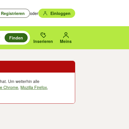
Registrieren
oder
Einloggen
Finden
en durchsuchen und mit Eingabetaste auswählen.
n um zu suchen, oder Vorschläge mit den Pfeiltasten nach oben/unten
des gewählten Orts oder PLZ.
Inserieren
Meins
hat. Um weiterhin alle
le Chrome
,
Mozilla Firefox
,