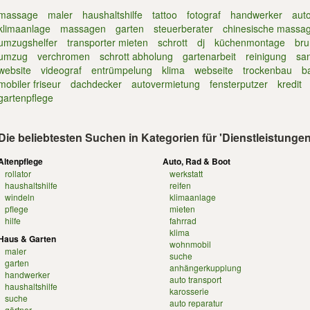
massage
maler
haushaltshilfe
tattoo
fotograf
handwerker
aut
klimaanlage
massagen
garten
steuerberater
chinesische massa
umzugshelfer
transporter mieten
schrott
dj
küchenmontage
bru
umzug
verchromen
schrott abholung
gartenarbeit
reinigung
sa
website
videograf
entrümpelung
klima
webseite
trockenbau
b
mobiler friseur
dachdecker
autovermietung
fensterputzer
kredit
gartenpflege
Die beliebtesten Suchen in Kategorien für 'Dienstleistungen
Altenpflege
Auto, Rad & Boot
rollator
werkstatt
haushaltshilfe
reifen
windeln
klimaanlage
pflege
mieten
hilfe
fahrrad
klima
Haus & Garten
wohnmobil
maler
suche
garten
anhängerkupplung
handwerker
auto transport
haushaltshilfe
karosserie
suche
auto reparatur
gärtner