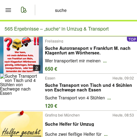
Start
565 Ergebnisse –
„suche“ in Umzug & Transport
Freilassing
Merkliste
Suche Autotransport v Frankfurt M. nach
Klagenfurt am Wörthersee.
Nachrichten
Wer transportiert mir meinen
...
2
650 €
Anzeige aufgeben
Essen
Heute, 09:02
Suche Transport von Tisch und 4 Stühlen
von Eschwege nach Essen
Suche Transport von 4 Stühlen
...
120 €
Grafing bei München
Heute, 08:53
Suche Helfer für Umzug
Suche zwei fleißige Helfer für
...