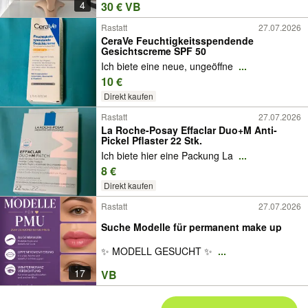
4
30 € VB
Rastatt
27.07.2026
CeraVe Feuchtigkeitsspendende
Gesichtscreme SPF 50
Ich biete eine neue, ungeöffne
...
10 €
Direkt kaufen
Rastatt
27.07.2026
La Roche-Posay Effaclar Duo+M Anti-
Pickel Pflaster 22 Stk.
Ich biete hier eine Packung La
...
8 €
Direkt kaufen
Rastatt
27.07.2026
Suche Modelle für permanent make up
✨ MODELL GESUCHT ✨
...
17
VB