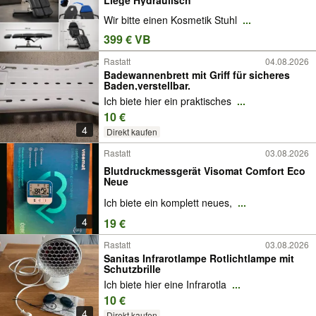
Wir bitte einen Kosmetik Stuhl
...
399 € VB
Rastatt
04.08.2026
Badewannenbrett mit Griff für sicheres
Baden,verstellbar.
Ich biete hier ein praktisches
...
10 €
4
Direkt kaufen
Rastatt
03.08.2026
Blutdruckmessgerät Visomat Comfort Eco
Neue
Ich biete ein komplett neues,
...
4
19 €
Rastatt
03.08.2026
Sanitas Infrarotlampe Rotlichtlampe mit
Schutzbrille
Ich biete hier eine Infrarotla
...
10 €
4
Direkt kaufen