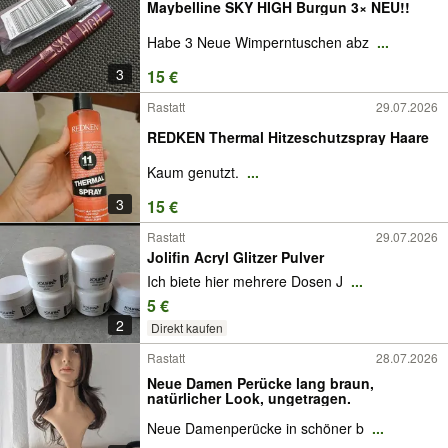
Maybelline SKY HIGH Burgun 3× NEU!!
Habe 3 Neue Wimperntuschen abz
...
3
15 €
Rastatt
29.07.2026
REDKEN Thermal Hitzeschutzspray Haare
Kaum genutzt.
...
3
15 €
Rastatt
29.07.2026
Jolifin Acryl Glitzer Pulver
Ich biete hier mehrere Dosen J
...
5 €
2
Direkt kaufen
Rastatt
28.07.2026
Neue Damen Perücke lang braun,
natürlicher Look, ungetragen.
Neue Damenperücke in schöner b
...