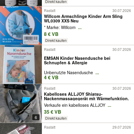
Direkt kaufen
Rastatt
30.07.2026
Willcom Armschlinge Kinder Arm Sling
WL0309 XXS Neu
* Marke: Willcom
...
8 € VB
Direkt kaufen
Rastatt
30.07.2026
EMSAN Kinder Nasendusche bei
Schnupfen & Allergie
Unbenutzte Nasendusche
...
4 € VB
Rastatt
30.07.2026
Kabelloses ALLJOY Shiatsu-
Nackenmassagegerät mit Wärmefunktion.
Verkaufe ein kabelloses ALLJOY
...
35 € VB
6
Direkt kaufen
Rastatt
29.07.2026