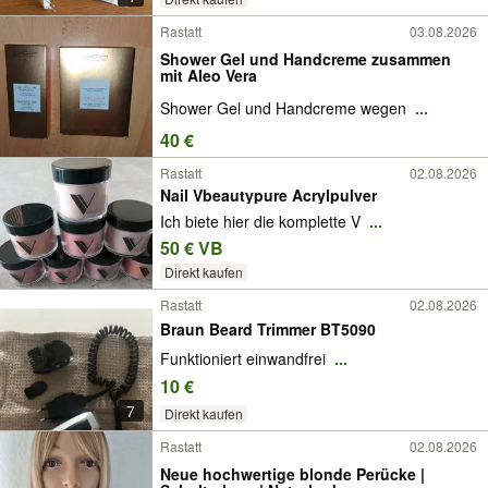
Rastatt
03.08.2026
Shower Gel und Handcreme zusammen
mit Aleo Vera
Shower Gel und Handcreme wegen
...
40 €
Rastatt
02.08.2026
Nail Vbeautypure Acrylpulver
Ich biete hier die komplette V
...
50 € VB
Direkt kaufen
Rastatt
02.08.2026
Braun Beard Trimmer BT5090
Funktioniert einwandfrei
...
10 €
7
Direkt kaufen
Rastatt
02.08.2026
Neue hochwertige blonde Perücke |