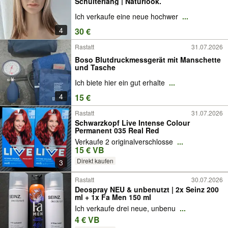
Schulterlang | Naturlook.
Ich verkaufe eine neue hochwer
...
4
30 €
Rastatt
31.07.2026
Boso Blutdruckmessgerät mit Manschette
und Tasche
Ich biete hier ein gut erhalte
...
4
15 €
Rastatt
31.07.2026
Schwarzkopf Live Intense Colour
Permanent 035 Real Red
Verkaufe 2 originalverschlosse
...
15 € VB
Direkt kaufen
3
Rastatt
30.07.2026
Deospray NEU & unbenutzt | 2x Seinz 200
ml + 1x Fa Men 150 ml
Ich verkaufe drei neue, unbenu
...
4 € VB