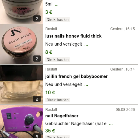
5ml
...
3 €
2
Direkt kaufen
Rastatt
Gestern, 16:15
just nails honey fluid thick
Neu und versiegelt
...
8 €
2
Direkt kaufen
Rastatt
Gestern, 16:14
jolifin french gel babyboomer
Neu und versiegelt
...
10 €
2
Direkt kaufen
Rastatt
05.08.2026
nail Nagelfräser
Gebrauchter Nagelfräser (hat e
...
35 €
5
Direkt kaufen