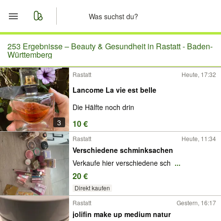
Start
253 Ergebnisse –
Beauty & Gesundheit in Rastatt - Baden-
Württemberg
Merkliste
Rastatt
Heute, 17:32
Lancome La vie est belle
Nachrichten
Die Hälfte noch drin
Anzeige aufgeben
3
10 €
Rastatt
Heute, 11:34
Verschiedene schminksachen
Verkaufe hier verschiedene sch
...
20 €
Direkt kaufen
Rastatt
Gestern, 16:17
jolifin make up medium natur