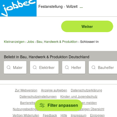
Festanstellung - Vollzeit
...
Weiter
Kleinanzeigen
Jobs
Bau, Handwerk & Produktion
Schlosser/-in
Beliebt in Bau, Handwerk & Produktion Deutschland
Maler
Elektriker
Helfer
Bauhelfer
Zur Webversion
Anzeige aufgeben
Datenschutzerklärung
Datenschutzeinstellungen
Kinder- und Jugendschutz
Barrierefreiheitserklärung
Sicherheitslücken melden
Filter anpassen
Nutzungsbedingungen
Beliebte Suchen
Anzeigen Übersicht
Vertrag Widerrufen
Feedback
Hilfe
Impressum
Einloggen