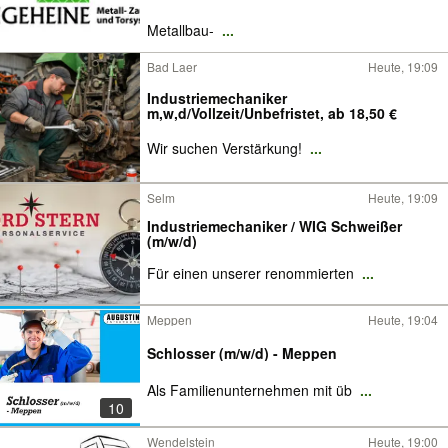
Metallbau-
...
Bad Laer
Heute, 19:09
Industriemechaniker
m,w,d/Vollzeit/Unbefristet, ab 18,50 €
Wir suchen Verstärkung!
...
Selm
Heute, 19:09
Industriemechaniker / WIG Schweißer
(m/w/d)
Für einen unserer renommierten
...
Meppen
Heute, 19:04
Schlosser (m/w/d) - Meppen
Als Familienunternehmen mit üb
...
10
Wendelstein
Heute, 19:00