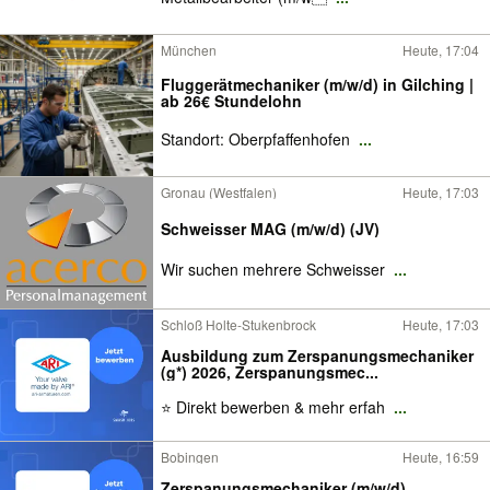
München
Heute, 17:04
Fluggerätmechaniker (m/w/d) in Gilching |
ab 26€ Stundelohn
Standort: Oberpfaffenhofen
...
Gronau (Westfalen)
Heute, 17:03
Schweisser MAG (m/w/d) (JV)
Wir suchen mehrere Schweisser
...
Schloß Holte-Stukenbrock
Heute, 17:03
Ausbildung zum Zerspanungsmechaniker
(g*) 2026, Zerspanungsmec...
⭐ Direkt bewerben & mehr erfah
...
Bobingen
Heute, 16:59
Zerspanungsmechaniker (m/w/d),