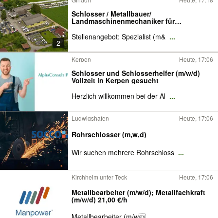
Schlosser / Metallbauer/
Landmaschinenmechaniker für
Anhängerbau
Stellenangebot: Spezialist (m&
...
2
Kerpen
Heute, 17:06
Schlosser und Schlosserhelfer (m/w/d)
Vollzeit in Kerpen gesucht
Herzlich willkommen bei der Al
...
Ludwigshafen
Heute, 17:06
Rohrschlosser (m,w,d)
Wir suchen mehrere Rohrschloss
...
Kirchheim unter Teck
Heute, 17:06
Metallbearbeiter (m/w/d); Metallfachkraft
(m/w/d) 21,00 €/h
Metallbearbeiter (m/w
...