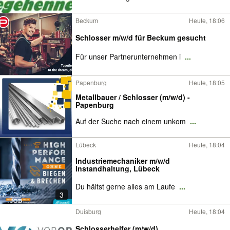
Beckum
Heute, 18:06
Schlosser m/w/d für Beckum gesucht
Für unser Partnerunternehmen i
...
Papenburg
Heute, 18:05
Metallbauer / Schlosser (m/w/d) -
Papenburg
Auf der Suche nach einem unkom
...
Lübeck
Heute, 18:04
Industriemechaniker m/w/d
Instandhaltung, Lübeck
Du hältst gerne alles am Laufe
...
3
Duisburg
Heute, 18:04
Schlosserhelfer (m/w/d)