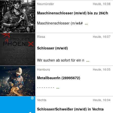
Neumünster
Heute, 16:08
Maschinenschlosser (m/w/d) bis zu 26€/h
Maschinenschlosser (m/w&#
...
Riesa
Heute, 16:07
Schlosser (m/w/d)
Wir suchen ab sofort für ein n
...
Hamburg
Heute, 16:05
MetallbauerIn (28995672)
- - - - - - - -
...
Vechta
Heute, 16:04
Schlosser/Schweißer (m/w/d) in Vechta