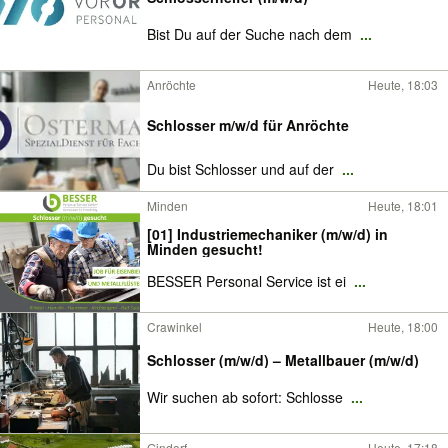
Bist Du auf der Suche nach dem
...
Anröchte
Heute, 18:03
Schlosser m/w/d für Anröchte
Du bist Schlosser und auf der
...
Minden
Heute, 18:01
[01] Industriemechaniker (m/w/d) in
Minden gesucht!
BESSER Personal Service ist ei
...
Crawinkel
Heute, 18:00
Schlosser (m/w/d) – Metallbauer (m/w/d)
Wir suchen ab sofort: Schlosse
...
Gindorf
Heute, 17:18