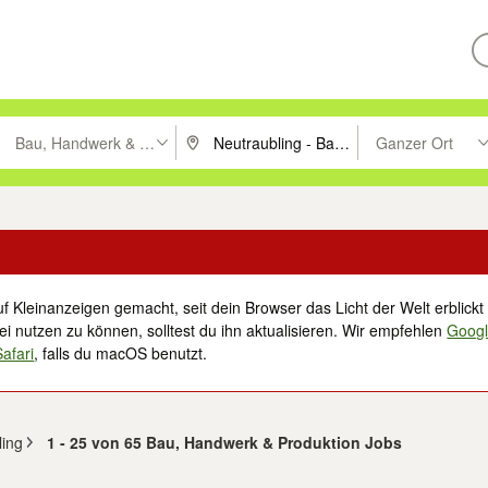
Bau, Handwerk & Produktion
Ganzer Ort
ken um zu suchen, oder Vorschläge mit den Pfeiltasten nach oben/unt
PLZ oder Ort eingeben. Eingabetaste drücke
Suche im Umkreis 
f Kleinanzeigen gemacht, seit dein Browser das Licht der Welt erblickt 
i nutzen zu können, solltest du ihn aktualisieren. Wir empfehlen
Goog
Safari
, falls du macOS benutzt.
ling
1 - 25 von 65 Bau, Handwerk & Produktion Jobs