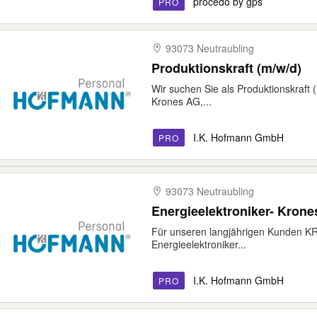
procedo by gps
PRO
93073 Neutraubling
Produktionskraft (m/w/d)
Wir suchen Sie als Produktionskraft (m/
Krones AG,...
I.K. Hofmann GmbH
PRO
93073 Neutraubling
Energieelektroniker- Krone
Für unseren langjährigen Kunden K
Energieelektroniker...
I.K. Hofmann GmbH
PRO