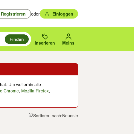
Registrieren
oder
Einloggen
Finden
en durchsuchen und mit Eingabetaste auswählen.
n um zu suchen, oder Vorschläge mit den Pfeiltasten nach oben/unten
des gewählten Orts oder PLZ.
Inserieren
Meins
hat. Um weiterhin alle
le Chrome
,
Mozilla Firefox
,
Sortieren nach:
Neueste