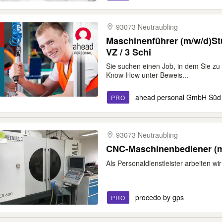
93073 Neutraubling
Maschinenführer (m/w/d)Stü
VZ / 3 Schi
Sie suchen einen Job, in dem Sie zu 
Know-How unter Beweis...
ahead personal GmbH Süd
PRO
93073 Neutraubling
CNC-Maschinenbediener (m
Als Personaldienstleister arbeiten w
procedo by gps
PRO