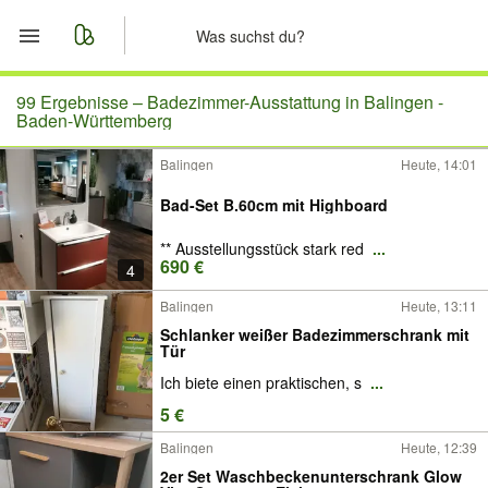
Start
99 Ergebnisse –
Badezimmer-Ausstattung in Balingen -
Baden-Württemberg
Merkliste
Balingen
Heute, 14:01
Nachrichten
Bad-Set B.60cm mit Highboard
** Ausstellungsstück stark red
...
Anzeige aufgeben
690 €
4
Balingen
Heute, 13:11
Schlanker weißer Badezimmerschrank mit
Tür
Ich biete einen praktischen, s
...
5 €
Balingen
Heute, 12:39
2er Set Waschbeckenunterschrank Glow