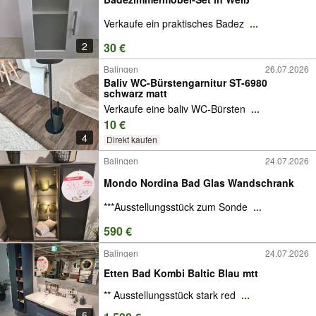
Verkaufe ein praktisches Badez
...
2
30 €
Balingen
26.07.2026
Baliv WC-Bürstengarnitur ST-6980
schwarz matt
Verkaufe eine baliv WC-Bürsten
...
10 €
4
Direkt kaufen
Balingen
24.07.2026
Mondo Nordina Bad Glas Wandschrank
***Ausstellungsstück zum Sonde
...
590 €
Balingen
24.07.2026
Etten Bad Kombi Baltic Blau mtt
** Ausstellungsstück stark red
...
5