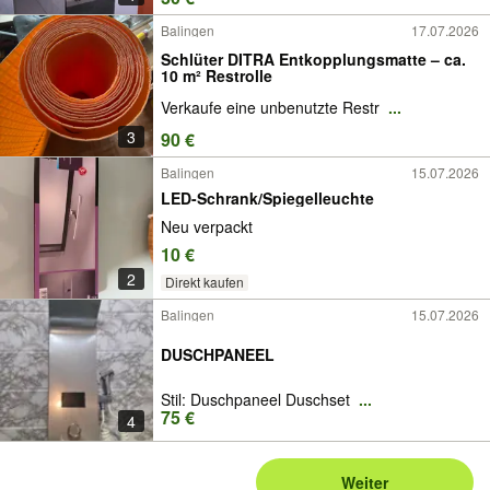
Balingen
17.07.2026
Schlüter DITRA Entkopplungsmatte – ca.
10 m² Restrolle
Verkaufe eine unbenutzte Restr
...
3
90 €
Balingen
15.07.2026
LED-Schrank/Spiegelleuchte
Neu verpackt
10 €
2
Direkt kaufen
Balingen
15.07.2026
DUSCHPANEEL
Stil: Duschpaneel Duschset
...
75 €
4
Weiter