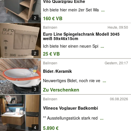
Vito Quarzgrau Eiche
Ich biete hier mein 2er Set Wa
...
2
160 € VB
Balingen
Heute, 09:50
Euro Line Spiegelschrank Modell 3045
weiß 59x46x15cm
Ich biete hier einen neuen Spi
...
2
25 € VB
Balingen
Gestern, 20:17
Bidet /Keramik
Neuwertiges Bidet, noch nie ve
...
3
Zu Verschenken
Balingen
06.08.2026
Vlineos Voglauer Badkombi
** Ausstellungsstück stark red
...
4
5.890 €