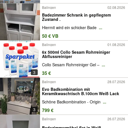
Balingen
02.08.2026
Badezimmer Schrank in gepflegtem
Zustand .
Hiermit wird ein schicker Bade
...
50 € VB
Balingen
01.08.2026
6x 500ml Collo Sesam Rohrreiniger
Abflussreiniger
Collo Sesam Rohrreiniger Gel –
...
3
35 €
Balingen
28.07.2026
Evo Badkombination mit
Keramikwaschtisch B.100cm Weiß Lack
Schöne Badkombination - Origin
...
3
799 €
Balingen
26.07.2026
Badezimmermöbel-Set in Weiß