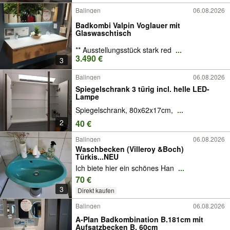
Balingen
06.08.2026
Badkombi Valpin Voglauer mit
Glaswaschtisch
** Ausstellungsstück stark red
...
3.490 €
3
Balingen
06.08.2026
Spiegelschrank 3 türig incl. helle LED-
Lampe
Spiegelschrank, 80x62x17cm,
...
2
40 €
Balingen
06.08.2026
Waschbecken (Villeroy &Boch)
Türkis...NEU
Ich biete hier ein schönes Han
...
70 €
3
Direkt kaufen
Balingen
06.08.2026
A-Plan Badkombination B.181cm mit
Aufsatzbecken B. 60cm