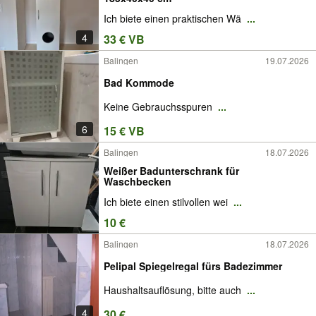
Ich biete einen praktischen Wä
...
4
33 € VB
Balingen
19.07.2026
Bad Kommode
Keine Gebrauchsspuren
...
6
15 € VB
Balingen
18.07.2026
Weißer Badunterschrank für
Waschbecken
Ich biete einen stilvollen wei
...
10 €
Balingen
18.07.2026
Pelipal Spiegelregal fürs Badezimmer
Haushaltsauflösung, bitte auch
...
4
30 €