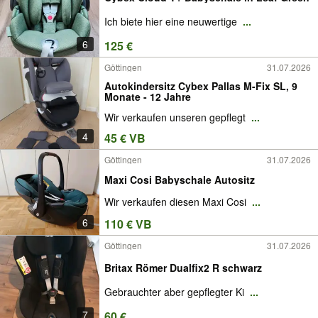
Ich biete hier eine neuwertige
...
6
125 €
Göttingen
31.07.2026
Autokindersitz Cybex Pallas M-Fix SL, 9
Monate - 12 Jahre
Wir verkaufen unseren gepflegt
...
4
45 € VB
Göttingen
31.07.2026
Maxi Cosi Babyschale Autositz
Wir verkaufen diesen Maxi Cosi
...
6
110 € VB
Göttingen
31.07.2026
Britax Römer Dualfix2 R schwarz
Gebrauchter aber gepflegter Ki
...
7
60 €