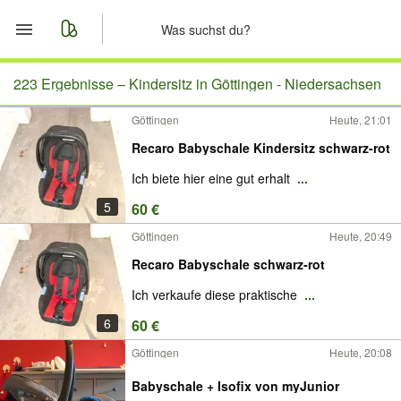
Start
223 Ergebnisse –
Kindersitz in Göttingen - Niedersachsen
Göttingen
Heute, 21:01
Merkliste
Recaro Babyschale Kindersitz schwarz-rot
Nachrichten
Ich biete hier eine gut erhalt
...
5
60 €
Anzeige aufgeben
Göttingen
Heute, 20:49
Recaro Babyschale schwarz-rot
Ich verkaufe diese praktische
...
6
60 €
Göttingen
Heute, 20:08
Babyschale + Isofix von myJunior