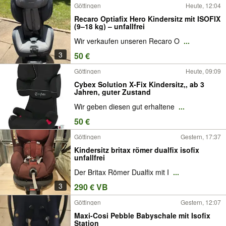
Göttingen
Heute, 12:04
Recaro Optiafix Hero Kindersitz mit ISOFIX
(9–18 kg) – unfallfrei
Wir verkaufen unseren Recaro O
...
3
50 €
Göttingen
Heute, 09:09
Cybex Solution X-Fix Kindersitz,, ab 3
Jahren, guter Zustand
Wir geben diesen gut erhaltene
...
50 €
Göttingen
Gestern, 17:37
Kindersitz britax römer dualfix isofix
unfallfrei
Der Britax Römer Dualfix mit I
...
3
290 € VB
Göttingen
Gestern, 12:07
Maxi-Cosi Pebble Babyschale mit Isofix
Station