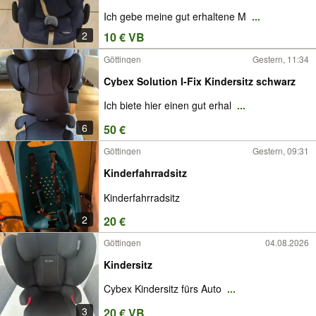
Ich gebe meine gut erhaltene M
...
2
10 € VB
Göttingen
Gestern, 11:34
Cybex Solution I-Fix Kindersitz schwarz
Ich biete hier einen gut erhal
...
6
50 €
Göttingen
Gestern, 09:31
Kinderfahrradsitz
Kinderfahrradsitz
2
20 €
Göttingen
04.08.2026
Kindersitz
Cybex Kindersitz fürs Auto
...
3
20 € VB