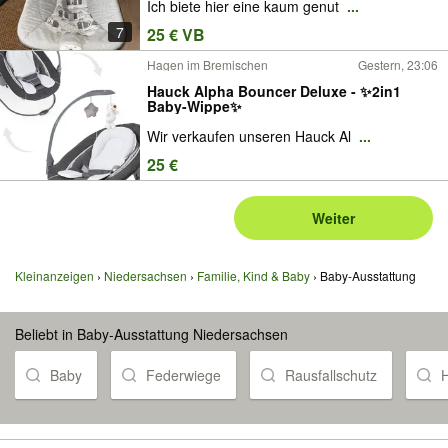
Ich biete hier eine kaum genut
...
7
25 € VB
Hagen im Bremischen
Gestern, 23:06
Hauck Alpha Bouncer Deluxe - ✨2in1
Baby-Wippe✨
Wir verkaufen unseren Hauck Al
...
25 €
Weiter
Kleinanzeigen
Niedersachsen
Familie, Kind & Baby
Baby-Ausstattung
Beliebt in Baby-Ausstattung Niedersachsen
Baby
Federwiege
Rausfallschutz
H