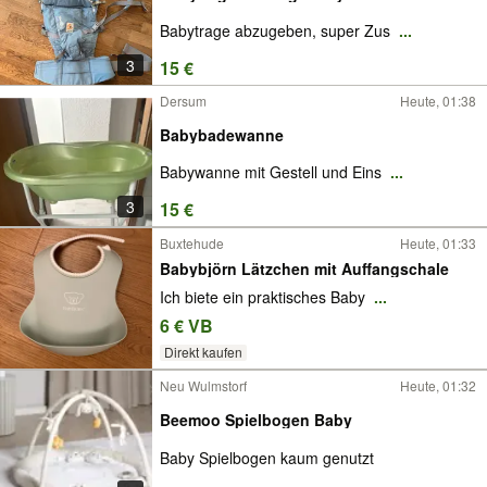
Babytrage abzugeben, super Zus
...
3
15 €
Dersum
Heute, 01:38
Babybadewanne
Babywanne mit Gestell und Eins
...
3
15 €
Buxtehude
Heute, 01:33
Babybjörn Lätzchen mit Auffangschale
Ich biete ein praktisches Baby
...
6 € VB
Direkt kaufen
Neu Wulmstorf
Heute, 01:32
Beemoo Spielbogen Baby
Baby Spielbogen kaum genutzt