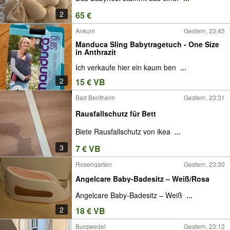
2
65 €
Ankum
Gestern, 23:45
Manduca Sling Babytragetuch - One Size
in Anthrazit
Ich verkaufe hier ein kaum ben
...
2
15 € VB
Bad Bentheim
Gestern, 23:31
Rausfallschutz für Bett
Biete Rausfallschutz von ikea
...
3
7 € VB
Rosengarten
Gestern, 23:30
Angelcare Baby-Badesitz – Weiß/Rosa
Angelcare Baby-Badesitz – Weiß
...
2
18 € VB
Burgwedel
Gestern, 23:12