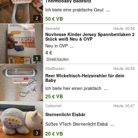
Thermobaby Badesitz
Ich biete eine praktische Geut
...
2
50 € VB
Seevetal
Heute, 00:56
Novitesse Kinder Jersey Spannbettlaken 2
Stück weiß Neu & OVP
Neu in OVP
...
4 €
5
Direkt kaufen
Stadthagen
Heute, 00:55
Reer Wickeltisch-Heizstrahler für dein
Baby
Ich biete hier einen praktisch
...
25 € VB
Calberlah
Heute, 00:47
Sternenlicht Eisbär
Süßes VTech Sternenlicht Eisbä
...
3
20 € VB