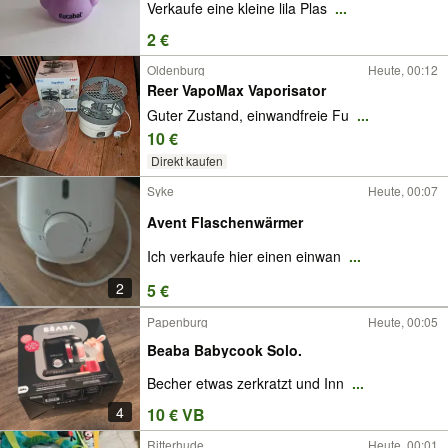
Verkaufe eine kleine lila Plas
...
2 €
Oldenburg
Heute, 00:12
Reer VapoMax Vaporisator
Guter Zustand, einwandfreie Fu
...
10 €
Direkt kaufen
Syke
Heute, 00:07
Avent Flaschenwärmer
Ich verkaufe hier einen einwan
...
2
5 €
Papenburg
Heute, 00:05
Beaba Babycook Solo.
Becher etwas zerkratzt und Inn
...
4
10 € VB
Ritterhude
Heute, 00:01