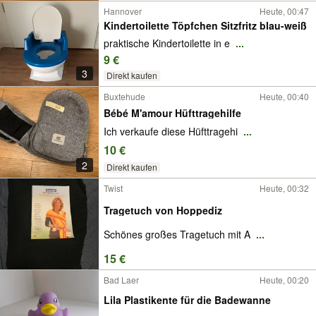
Hannover
Heute, 00:47
Kindertoilette Töpfchen Sitzfritz blau-weiß
praktische Kindertoilette in e
...
9 €
3
Direkt kaufen
Buxtehude
Heute, 00:40
Bébé M'amour Hüfttragehilfe
Ich verkaufe diese Hüfttragehi
...
10 €
2
Direkt kaufen
Twist
Heute, 00:32
Tragetuch von Hoppediz
Schönes großes Tragetuch mit A
...
15 €
Bad Laer
Heute, 00:20
Lila Plastikente für die Badewanne