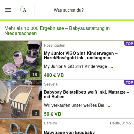
Start
Mehr als 10.000 Ergebnisse –
Babyausstattung in
Niedersachsen
Merkliste
Rosengarten
My Junior VIGO 2in1 Kinderwagen –
Nachrichten
Hazel/Roségold inkl. umfangreic
My Junior VIGO 2in1 Kinderwage
...
Anzeige aufgeben
18
480 € VB
Seevetal
Babybay Beistellbett weiß inkl. Matratze –
mit Rollen
Wir verkaufen unser weißes Bei
...
2
50 € VB
Dersum
Heute, 01:45
Babytrage von Ergobaby