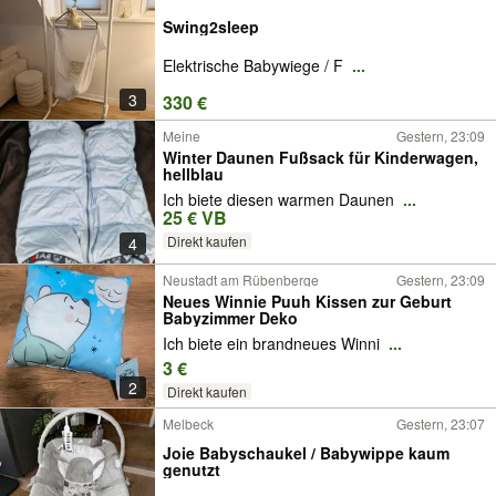
Swing2sleep
Elektrische Babywiege / F
...
3
330 €
Meine
Gestern, 23:09
Winter Daunen Fußsack für Kinderwagen,
hellblau
Ich biete diesen warmen Daunen
...
25 € VB
Direkt kaufen
4
Neustadt am Rübenberge
Gestern, 23:09
Neues Winnie Puuh Kissen zur Geburt
Babyzimmer Deko
Ich biete ein brandneues Winni
...
3 €
2
Direkt kaufen
Melbeck
Gestern, 23:07
Joie Babyschaukel / Babywippe kaum
genutzt