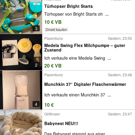
Türhopser Bright Starts
Türhopser von Bright Starts oh
...
10 € VB
3
Direkt kaufen
Papenburg
Gestern, 23:55
Medela Swing Flex Milchpumpe – guter
Zustand
Ich verkaufe eine Medela Swing
...
2
20 € VB
Papenburg
Gestern, 23:48
Munchkin 37° Digitaler Flaschenwärmer
Ich verkaufe einen Munchkin 37
...
4
10 €
Göttingen
Gestern, 23:47
Babynest NEU!!!
Das Babynest stammt aus einer
...