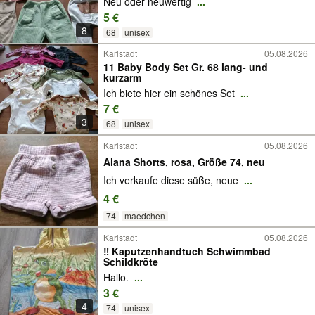
Neu oder neuwertig
...
5 €
8
68
unisex
Karlstadt
05.08.2026
11 Baby Body Set Gr. 68 lang- und
kurzarm
Ich biete hier ein schönes Set
...
7 €
3
68
unisex
Karlstadt
05.08.2026
Alana Shorts, rosa, Größe 74, neu
Ich verkaufe diese süße, neue
...
4 €
74
maedchen
Karlstadt
05.08.2026
‼️ Kaputzenhandtuch Schwimmbad
Schildkröte
Hallo.
...
3 €
4
74
unisex