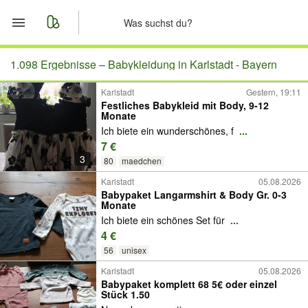
Start
1.098 Ergebnisse –
Babykleidung in Karlstadt - Bayern
Karlstadt
Gestern, 19:11
Merkliste
Festliches Babykleid mit Body, 9-12
Monate
Nachrichten
Ich biete ein wunderschönes, f
...
7 €
3
Anzeige aufgeben
80
maedchen
Karlstadt
05.08.2026
Babypaket Langarmshirt & Body Gr. 0-3
Monate
Ich biete ein schönes Set für
...
4 €
56
unisex
Karlstadt
05.08.2026
Babypaket komplett 68 5€ oder einzel
Stück 1.50