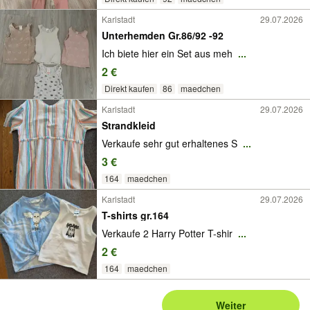
Karlstadt
29.07.2026
Unterhemden Gr.86/92 -92
Ich biete hier ein Set aus meh
...
2 €
Direkt kaufen
86
maedchen
Karlstadt
29.07.2026
Strandkleid
Verkaufe sehr gut erhaltenes S
...
3 €
164
maedchen
Karlstadt
29.07.2026
T-shirts gr.164
Verkaufe 2 Harry Potter T-shir
...
2 €
164
maedchen
Weiter