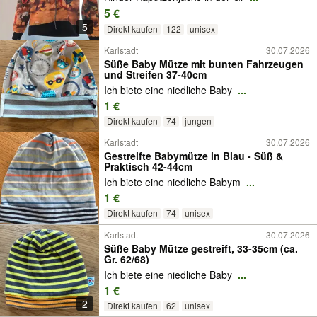
5 €
5
Direkt kaufen
122
unisex
Karlstadt
30.07.2026
Süße Baby Mütze mit bunten Fahrzeugen
und Streifen 37-40cm
Ich biete eine niedliche Baby
...
1 €
Direkt kaufen
74
jungen
Karlstadt
30.07.2026
Gestreifte Babymütze in Blau - Süß &
Praktisch 42-44cm
Ich biete eine niedliche Babym
...
1 €
Direkt kaufen
74
unisex
Karlstadt
30.07.2026
Süße Baby Mütze gestreift, 33-35cm (ca.
Gr. 62/68)
Ich biete eine niedliche Baby
...
1 €
2
Direkt kaufen
62
unisex