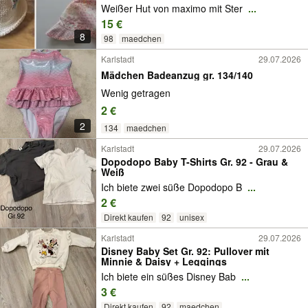
Weißer Hut von maximo mit Ster
...
15 €
8
98
maedchen
Karlstadt
29.07.2026
Mädchen Badeanzug gr. 134/140
Wenig getragen
2 €
2
134
maedchen
Karlstadt
29.07.2026
Dopodopo Baby T-Shirts Gr. 92 - Grau &
Weiß
Ich biete zwei süße Dopodopo B
...
2 €
Direkt kaufen
92
unisex
Karlstadt
29.07.2026
Disney Baby Set Gr. 92: Pullover mit
Minnie & Daisy + Leggings
Ich biete ein süßes Disney Bab
...
3 €
Direkt kaufen
92
maedchen