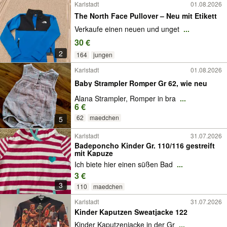
Karlstadt
01.08.2026
The North Face Pullover – Neu mit Etikett
Verkaufe einen neuen und unget
...
30 €
2
164
jungen
Karlstadt
01.08.2026
Baby Strampler Romper Gr 62, wie neu
Alana Strampler, Romper in bra
...
6 €
62
maedchen
5
Karlstadt
31.07.2026
Badeponcho Kinder Gr. 110/116 gestreift
mit Kapuze
Ich biete hier einen süßen Bad
...
3 €
3
110
maedchen
Karlstadt
31.07.2026
Kinder Kaputzen Sweatjacke 122
Kinder Kaputzenjacke in der Gr
...