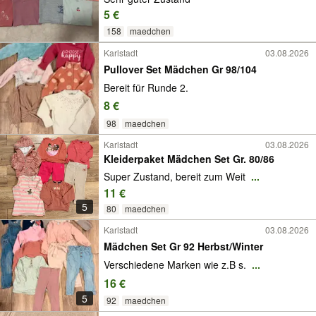
5 €
158
maedchen
Karlstadt
03.08.2026
Pullover Set Mädchen Gr 98/104
Bereit für Runde 2.
8 €
98
maedchen
Karlstadt
03.08.2026
Kleiderpaket Mädchen Set Gr. 80/86
Super Zustand, bereit zum Weit
...
11 €
5
80
maedchen
Karlstadt
03.08.2026
Mädchen Set Gr 92 Herbst/Winter
Verschiedene Marken wie z.B s.
...
16 €
5
92
maedchen