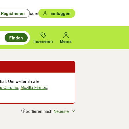
Registrieren
oder
Einloggen
Finden
en durchsuchen und mit Eingabetaste auswählen.
n um zu suchen, oder Vorschläge mit den Pfeiltasten nach oben/unten
des gewählten Orts oder PLZ.
Inserieren
Meins
hat. Um weiterhin alle
le Chrome
,
Mozilla Firefox
,
Sortieren nach:
Neueste