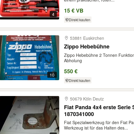
15 € VB
4
Direkt kaufen
53881 Euskirchen
Zippo Hebebühne
Zippo Hebebühne 2 Tonnen Funktioni
Abholung
550 €
10
Direkt kaufen
50679 Köln Deutz
Fiat Panda 4x4 erste Seri
1870341000
Fiat Spezialwerkzeug für den Fiat Pa
Werkzeug ist für das Halten des...