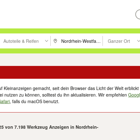
Autoteile & Reifen
Ganzer Ort
ken um zu suchen, oder Vorschläge mit den Pfeiltasten nach oben/unt
PLZ oder Ort eingeben. Eingabetaste drücke
Suche im Umkreis 
f Kleinanzeigen gemacht, seit dein Browser das Licht der Welt erblickt 
i nutzen zu können, solltest du ihn aktualisieren. Wir empfehlen
Goog
Safari
, falls du macOS benutzt.
 25 von 7.198 Werkzeug Anzeigen in Nordrhein-