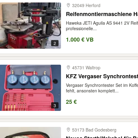
32049 Herford
Reifenmontiermaschiene 
Haweka JETI Aguila AS 9441 2V Rei
professionelle...
1.000 € VB
2
45731 Waltrop
KFZ Vergaser Synchrontest
Vergaser Synchrontester Set im Koff
fehlt, ansonsten komplett...
25 €
3
53173 Bad Godesberg