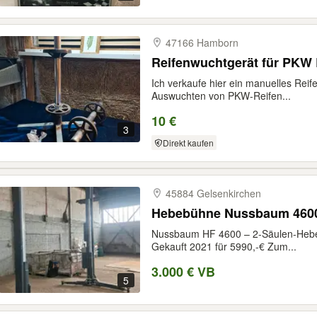
47166 Hamborn
Reifenwuchtgerät für PKW 
Ich verkaufe hier ein manuelles Reife
Auswuchten von PKW-Reifen...
10 €
3
Direkt kaufen
45884 Gelsenkirchen
Hebebüh
Nussbaum HF 4600 – 2-Säulen-Hebeb
Gekauft 2021 für 5990,-€ Zum...
3.000 € VB
5