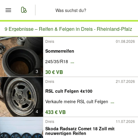
Start
9 Ergebnisse –
Reifen & Felgen in Dreis - Rheinland-Pfalz
Dreis
01.08.2026
Merkliste
Sommerreifen
Nachrichten
245/35/R18
...
3
30 € VB
Anzeige aufgeben
Dreis
21.07.2026
RSL cult Felgen 4x100
Verkaufe meine RSL cult Felgen
...
4
433 € VB
Dreis
11.07.2026
Skoda Radsatz Comet 18 Zoll mit
neuwertigen Reifen