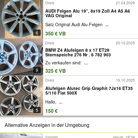
Dreis
21.04.2026
AUDI Felgen Alu 19“, 8x19 Zoll A4 A5 A6
VAG Original
Satz Original Audi Alu-Felgen
...
6
350 € VB
Dreis
20.10.2025
BMW Z4 Alufelgen 8 x 17 ET29
Sternspeiche 276 Nr . 6 782 903
Zu verkaufen sind:
...
9
325 € VB
Dreis
19.10.2025
Alufelgen Alutec Grip Graphit 7Jx16 ET35
5/110 Fiat 500X
Hallo,
...
5
150 €
Alternative Anzeigen in der Umgebung
Salmtal
Heute, 18:34