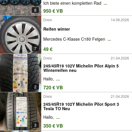
Ich biete einen kompletten Rad
...
8
950 € VB
Dreis
14.06.2026
Reifen winter
Mercedes C-Klasse C180 Felgen
...
7
49 €
Dreis
21.04.2026
245/45R19 102V Michelin Pilot Alpin 5
Winterreifen neu
Hallo,
...
2
720 € VB
Dreis
21.04.2026
245/45R19 102Y Michelin Pilot Sport 3
Tesla TO Neu
Hallo,
...
3
350 € VB