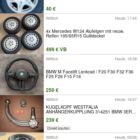
40 €
Wittlich
Heute, 17:44
4x Mercedes W124 Alufelgen mit neuw.
Reifen 195/65R15 Gullideckel
499 € VB
Wittlich
Heute, 16:38
BMW M Facelift Lenkrad / F20 F30 F32 F36
F25 F26 F15 F16
250 €
Wittlich
Heute, 16:07
KUGELKOPF WESTFALIA
ANHÄNGERKUPPLUNG 314251 BMW 3ER
E90 E91 E92
239 €
Direkt kaufen
Wittlich
Heute, 09:06