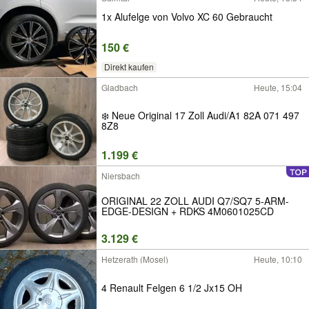
1x Alufelge von Volvo XC 60 Gebraucht
150 €
Direkt kaufen
Gladbach
Heute, 15:04
❄️ Neue Original 17 Zoll Audi/A1 82A 071 497
8Z8
1.199 €
Niersbach
ORIGINAL 22 ZOLL AUDI Q7/SQ7 5-ARM-
EDGE-DESIGN + RDKS 4M0601025CD
3.129 €
Hetzerath (Mosel)
Heute, 10:10
4 Renault Felgen 6 1/2 Jx15 OH