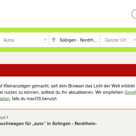
Autos
Ganzer Ort
ken um zu suchen, oder Vorschläge mit den Pfeiltasten nach oben/unt
PLZ oder Ort eingeben. Eingabetaste drücke
Suche im Umkreis 
f Kleinanzeigen gemacht, seit dein Browser das Licht der Welt erblickt 
i nutzen zu können, solltest du ihn aktualisieren. Wir empfehlen
Goog
Safari
, falls du macOS benutzt.
oot
auchtwagen für „auto“ in Solingen - Nordrhein-