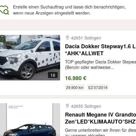
Erstelle einen Suchauftrag und lasse dich benachrichtigen,
wenn neue Anzeigen eingestellt werden.
gebnisse
42651 Solingen
Dacia Dokker Stepway1.6
*AHK*ALLWET
TOP gepflegter Dacia Dokker Stepway
(Benzin oder wahlweise...
16
16.980 €
29.900 km
EZ 07/2019
42655 Solingen
Renault Megane IV Grandt
Zen°LED°KLIMAAUTO°SHZ
Gerne unterbreiten wir Ihnen für die
zu unseren aktuellen...