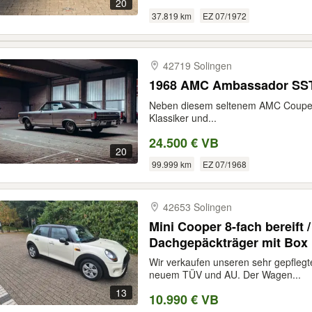
20
37.819 km
EZ 07/1972
42719 Solingen
1968 AMC Ambassador SS
Neben diesem seltenem AMC Coupe, 
Klassiker und...
24.500 € VB
20
99.999 km
EZ 07/1968
42653 Solingen
Mini Cooper 8-fach bereift 
Dachgepäckträger mit Box
Wir verkaufen unseren sehr gepflegt
neuem TÜV und AU. Der Wagen...
13
10.990 € VB