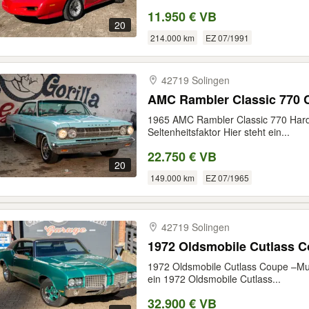
11.950 € VB
20
214.000 km
EZ 07/1991
42719 Solingen
AMC Rambler Classic 770 
1965 AMC Rambler Classic 770 Hardt
Seltenheitsfaktor Hier steht ein...
22.750 € VB
20
149.000 km
EZ 07/1965
42719 Solingen
1972 Oldsmobile Cutlass Coupe –Mus
ein 1972 Oldsmobile Cutlass...
32.900 € VB