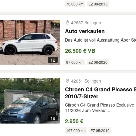
70.000 km
EZ 09/2015
42657 Solingen
Auto verkaufen
Das Auto ist voll Ausstattung Aber St
26.500 € VB
12
97.000 km
EZ 06/2020
42651 Solingen
Citroen C4 Grand Picasso 
2010/7-Sitzer
Citroën C4 Grand Picasso Exclusive 
11/2026 Zum Verkauf...
19
2.950 €
197.000 km
EZ 05/2010