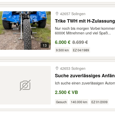
42657 Solingen
Trike TWH mit H-Zulassung
Nur noch bis morgen Vorbei kommen
6000€ Mitnehmen und viel Spaß...
6.000 €
8.699 €
13
9.500 km
EZ 04/1989
42653 Solingen
Suche zuverlässiges Anfän
Ich suche einen zuverlässigen Autom
2.500 € VB
Gesuch
140.000 km
EZ 01/2009