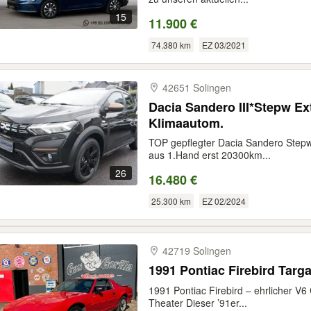
15
11.900 €
74.380 km
EZ 03/2021
42651 Solingen
Dacia Sandero III*Stepw 
Klimaautom.
TOP gepflegter Dacia Sandero St
aus 1.Hand erst 20300km...
26
16.480 €
25.300 km
EZ 02/2024
42719 Solingen
1991 Pontiac Firebird Targa
1991 Pontiac Firebird – ehrlicher V6 Cr
Theater Dieser ’91er...