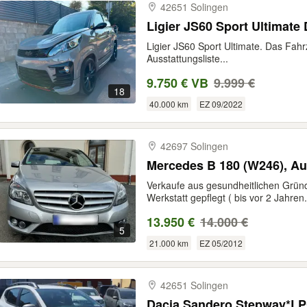
42651 Solingen
Ligier JS60 Sport Ultimat
Ligier JS60 Sport Ultimate. Das Fahr
Ausstattungsliste...
9.750 € VB
9.999 €
18
40.000 km
EZ 09/2022
42697 Solingen
Mercedes B 180 (W246), Aut
Verkaufe aus gesundheitlichen Grün
Werkstatt gepflegt ( bis vor 2 Jahren.
13.950 €
14.000 €
5
21.000 km
EZ 05/2012
42651 Solingen
Dacia Sandero Stepway*L