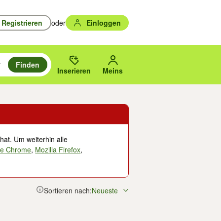
Registrieren
oder
Einloggen
Finden
en durchsuchen und mit Eingabetaste auswählen.
n um zu suchen, oder Vorschläge mit den Pfeiltasten nach oben/unten
des gewählten Orts oder PLZ.
Inserieren
Meins
hat. Um weiterhin alle
le Chrome
,
Mozilla Firefox
,
Sortieren nach:
Neueste