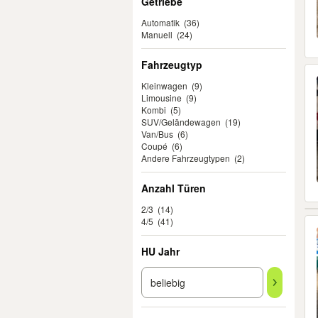
Getriebe
Automatik
(36)
Manuell
(24)
Fahrzeugtyp
Kleinwagen
(9)
Limousine
(9)
Kombi
(5)
SUV/Geländewagen
(19)
Van/Bus
(6)
Coupé
(6)
Andere Fahrzeugtypen
(2)
Anzahl Türen
2/3
(14)
4/5
(41)
HU Jahr