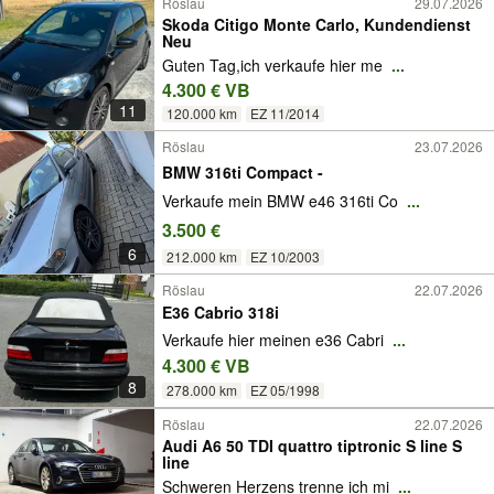
Röslau
29.07.2026
Skoda Citigo Monte Carlo, Kundendienst
Neu
Guten Tag,ich verkaufe hier me
...
4.300 € VB
11
120.000 km
EZ 11/2014
Röslau
23.07.2026
BMW 316ti Compact -
Verkaufe mein BMW e46 316ti Co
...
3.500 €
6
212.000 km
EZ 10/2003
Röslau
22.07.2026
E36 Cabrio 318i
Verkaufe hier meinen e36 Cabri
...
4.300 € VB
8
278.000 km
EZ 05/1998
Röslau
22.07.2026
Audi A6 50 TDI quattro tiptronic S line S
line
Schweren Herzens trenne ich mi
...