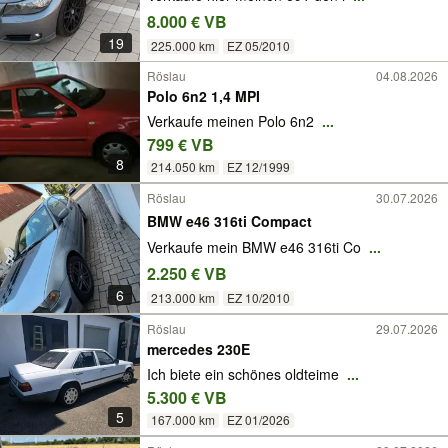
8.000 € VB
19
225.000 km
EZ 05/2010
Röslau
04.08.2026
Polo 6n2 1,4 MPI
Verkaufe meinen Polo 6n2
...
799 € VB
8
214.050 km
EZ 12/1999
Röslau
30.07.2026
BMW e46 316ti Compact
Verkaufe mein BMW e46 316ti Co
...
2.250 € VB
6
213.000 km
EZ 10/2010
Röslau
29.07.2026
mercedes 230E
Ich biete ein schönes oldteime
...
5.300 € VB
5
167.000 km
EZ 01/2026