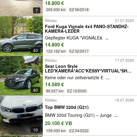
18.800 €
265.000 km
EZ 06/2018
7
Röslau
21.07.2026
Ford Kuga Vignale 4x4 PANO-STANDHZ-
KAMERA-LEDER
Gepflegter KUGA "VIGNALE&
...
14.800 €
40
122.162 km
EZ 02/2017
Röslau
17.07.2026
Seat Leon Style
LED*KAMERA*ACC*KESSY*VIRTUAL*SHZ*
LHZ*
Keine oder nur zeitversetzte E
...
14.589 €
40
86.527 km
EZ 12/2020
Röslau
16.07.2026
Top BMW 320d (G21)
BMW 320d Touring (G21) – Junge
...
20.100 € VB
10
159.000 km
EZ 04/2022