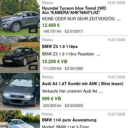
Röslau
15.07.2026
Hyundai Tucson blue Trend 2WD
Aut.*KAMERA*AHK*NAVI*LHZ*
KEINE ODER NUR SEHR ZEITVERZÖG
...
12.489 €
40
166.731 km
EZ 01/2017
Röslau
15.07.2026
BMW Z3 1.9 118ps
BMW Z3 1.9 118cv Roadster
...
10.200 € VB
20
111.000 km
EZ 04/1999
Röslau
14.07.2026
Audi A4 1.8T Kombi mit AHK ( Bitte lesen)
Verkaufe hier unseren Audi A4
...
999 € VB
320.000 km
EZ 04/2003
Röslau
13.07.2026
BMW 114i gute Ausstattung
Modell: BMW 114i 3-Türer
...