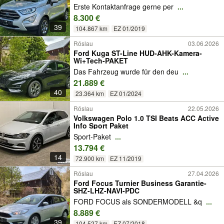
Erste Kontaktanfrage gerne per
...
8.300 €
39
104.867 km
EZ 01/2019
Röslau
03.06.2026
Ford Kuga ST-Line HUD-AHK-Kamera-
Wi+Tech-PAKET
Das Fahrzeug wurde für den deu
...
21.889 €
40
23.364 km
EZ 01/2024
Röslau
22.05.2026
Volkswagen Polo 1.0 TSI Beats ACC Active
Info Sport Paket
Sport-Paket
...
13.794 €
14
72.900 km
EZ 11/2019
Röslau
27.04.2026
Ford Focus Turnier Business Garantie-
SHZ-LHZ-NAVI-PDC
FORD FOCUS als SONDERMODELL &q
...
8.889 €
39
104.527 km
EZ 07/2018