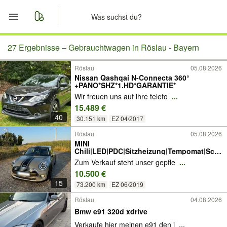
Start
27 Ergebnisse –
Gebrauchtwagen in Röslau - Bayern
Röslau
05.08.2026
Merkliste
Nissan Qashqai N-Connecta 360°
+PANO*SHZ*1.HD*GARANTIE*
Nachrichten
Wir freuen uns auf ihre telefo
...
15.489 €
40
Anzeige aufgeben
30.151 km
EZ 04/2017
Röslau
05.08.2026
MINI
Chili|LED|PDC|Sitzheizung|Tempomat|Sch
eckheft
Zum Verkauf steht unser gepfle
...
10.500 €
15
73.200 km
EZ 06/2019
Röslau
04.08.2026
Bmw e91 320d xdrive
Verkaufe hier meinen e91 den i
...