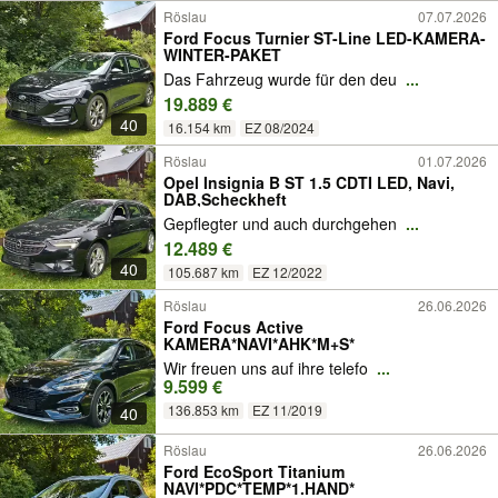
Röslau
07.07.2026
Ford Focus Turnier ST-Line LED-KAMERA-
WINTER-PAKET
Das Fahrzeug wurde für den deu
...
19.889 €
40
16.154 km
EZ 08/2024
Röslau
01.07.2026
Opel Insignia B ST 1.5 CDTI LED, Navi,
DAB,Scheckheft
Gepflegter und auch durchgehen
...
12.489 €
40
105.687 km
EZ 12/2022
Röslau
26.06.2026
Ford Focus Active
KAMERA*NAVI*AHK*M+S*
Wir freuen uns auf ihre telefo
...
9.599 €
136.853 km
EZ 11/2019
40
Röslau
26.06.2026
Ford EcoSport Titanium
NAVI*PDC*TEMP*1.HAND*