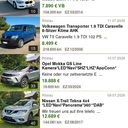
7.890 € VB
10
104.000 km
EZ 03/2014
Röslau
11.07.2026
Volkswagen Transporter 1.9 TDI Caravelle
8-Sitzer Klima AHK
VW T5 Caravelle 1.9 TDI 102 PS
...
8.499 €
15
218.600 km
EZ 12/2006
Röslau
10.07.2026
Opel Mokka GS Line
Kamera*LED*Navi*SHZ*LHZ*AppConn*
Keine oder nur zeitversetzte E
...
18.888 €
33
16.600 km
EZ 03/2024
Röslau
09.07.2026
Nissan X-Trail Tekna 4x4
*LED*Navi*Panorama*360°*DAB*
Wir freuen uns auf ihre telefo
...
12.689 €
144.081 km
EZ 08/2017
40