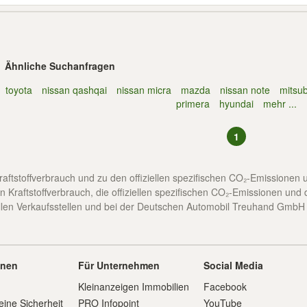
Ähnliche Suchanfragen
toyota
nissan qashqai
nissan micra
mazda
nissan note
mitsub
primera
hyundai
mehr ...
1
 Kraftstoffverbrauch und zu den offiziellen spezifischen CO₂-Emission
n Kraftstoffverbrauch, die offiziellen spezifischen CO₂-Emissionen und
en Verkaufsstellen und bei der Deutschen Automobil Treuhand GmbH une
onen
Für Unternehmen
Social Media
Kleinanzeigen Immobilien
Facebook
eine Sicherheit
PRO Infopoint
YouTube