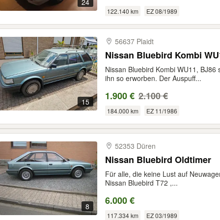
24
122.140 km
EZ 08/1989
56637 Plaidt
Nissan Bluebird Kombi WU
Nissan Bluebird Kombi WU11, BJ86 
ihn so erworben. Der Auspuff...
1.900 €
2.100 €
15
184.000 km
EZ 11/1986
52353 Düren
Nissan Bluebird Oldtimer
Für alle, die keine Lust auf Neuwag
Nissan Bluebird T72 ,...
6.000 €
8
117.334 km
EZ 03/1989