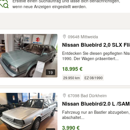
Erstelle einen Suchauftrag und lasse dich benachrichtigen,
wenn neue Anzeigen eingestellt werden.
gebnisse
09648 Mittweida
Nissan Bluebird 2,0 SLX Fl
Entdecken Sie diesen gepflegten Ni
1990. Der Wagen präsentiert...
18.995 €
19
29.950 km
EZ 08/1990
67098 Bad Dürkheim
Nissan Bluebird/2.0 L /S
Fahrzeug nur an Bastler abzugeben
abschaltet...
3.990 €