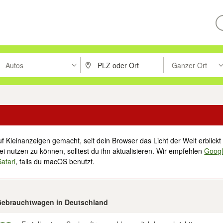
Autos
Ganzer Ort
ken um zu suchen, oder Vorschläge mit den Pfeiltasten nach oben/unt
PLZ oder Ort eingeben. Eingabetaste drücke
Suche im Umkreis 
f Kleinanzeigen gemacht, seit dein Browser das Licht der Welt erblickt 
i nutzen zu können, solltest du ihn aktualisieren. Wir empfehlen
Goog
Safari
, falls du macOS benutzt.
 Gebrauchtwagen in Deutschland