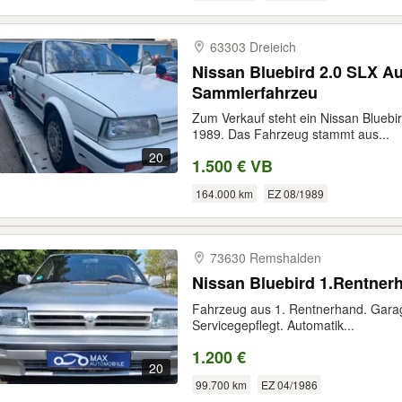
63303 Dreieich
Nissan Bluebird 2.0 SLX Au
Sammlerfahrzeu
Zum Verkauf steht ein Nissan Bluebi
1989. Das Fahrzeug stammt aus...
20
1.500 € VB
164.000 km
EZ 08/1989
73630 Remshalden
Nissan Bluebird 1.Rentne
Fahrzeug aus 1. Rentnerhand. Garag
Servicegepflegt. Automatik...
1.200 €
20
99.700 km
EZ 04/1986