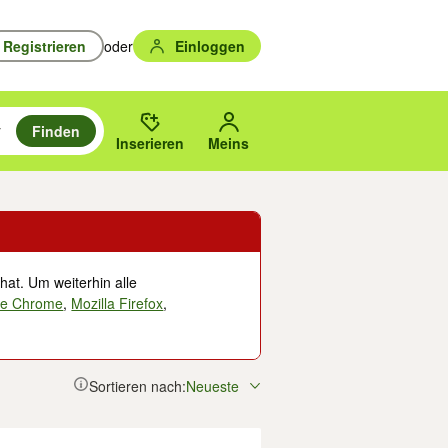
Registrieren
oder
Einloggen
Finden
en durchsuchen und mit Eingabetaste auswählen.
n um zu suchen, oder Vorschläge mit den Pfeiltasten nach oben/unten
des gewählten Orts oder PLZ.
Inserieren
Meins
hat. Um weiterhin alle
le Chrome
,
Mozilla Firefox
,
Sortieren nach:
Neueste