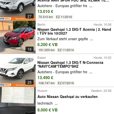
Acenta*NAVI*SPUR*PDC*SHZ*KLIMA*TEMP
O
Autohero - Europas größter fre
...
13.010 €
27
70.310 km
EZ 11/2016
Berlin
Heute, 10:06
Nissan Qashqai 1.2 DIG-T Acenta | 2. Hand
| TÜV bis 10/2027
Zum Verkauf steht unser gepfle
...
6.200 € VB
16
191.000 km
EZ 11/2014
Essen
Heute, 10:02
Nissan Qashqai 1.3 DIG-T N-Connecta
*NAVI*CAM*TEMPO*SHZ
Autohero - Europas größter fre
...
13.490 €
25
108.747 km
EZ 07/2019
Husum
Gestern, 22:58
Auto Nissan Qashqai zu verkaufen
technisch
...
8.000 € VB