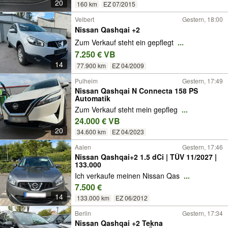
20
160 km
EZ 07/2015
Velbert
Gestern, 18:00
Nissan Qashqai +2
Zum Verkauf steht ein gepflegt
...
7.250 € VB
14
77.900 km
EZ 04/2009
Pulheim
Gestern, 17:49
Nissan Qashqai N Connecta 158 PS
Automatik
Zum Verkauf steht mein gepfleg
...
24.000 € VB
20
34.600 km
EZ 04/2023
Aalen
Gestern, 17:46
Nissan Qashqai+2 1.5 dCi | TÜV 11/2027 |
133.000
Ich verkaufe meinen Nissan Qas
...
7.500 €
14
133.000 km
EZ 06/2012
Berlin
Gestern, 17:34
Nissan Qashqai +2 Tekna