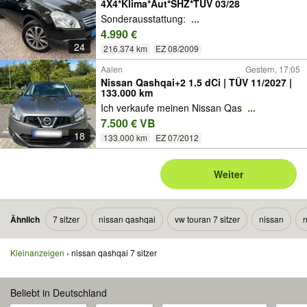
4X4*Klima*Aut*SHZ*TÜV 03/28
Sonderausstattung:
...
4.990 €
24
216.374 km
EZ 08/2009
Aalen
Gestern, 17:05
Nissan Qashqai+2 1.5 dCi | TÜV 11/2027 |
133.000 km
Ich verkaufe meinen Nissan Qas
...
7.500 € VB
18
133.000 km
EZ 07/2012
Weiter
Ähnlich
7 sitzer
nissan qashqai
vw touran 7 sitzer
nissan
n
Kleinanzeigen
nissan qashqai 7 sitzer
Beliebt in Deutschland