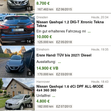
8.700 €
15
167.463 km
EZ 06/2015
Dresden
Heute, 20:34
Nissan Qashqai 1.2 DIG-T Xtronic Tekna
Tekna
Ein gut erhaltenes Fahrzeug mi
...
10.000 €
14
125.000 km
EZ 05/2018
Elmshorn
Heute, 19:35
Erste Hand/ TÜV bis 2027/ Diesel
Ausstattung:
...
14.900 € VB
8
170.000 km
EZ 03/2018
Hannover
Heute, 18:43
Nissan Qashqai 1.6 dCi DPF ALL-MODE
4x4 360 360
Unfallfrei
...
4.800 €
15
182.000 km
EZ 07/2013