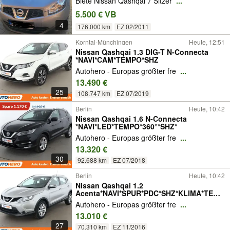
Biete Nissan Qashqai 7 Sitzer
...
5.500 € VB
4
176.000 km
EZ 02/2011
Korntal-Münchingen
Heute, 12:51
Nissan Qashqai 1.3 DIG-T N-Connecta
*NAVI*CAM*TEMPO*SHZ
Autohero - Europas größter fre
...
13.490 €
25
108.747 km
EZ 07/2019
Berlin
Heute, 10:42
Nissan Qashqai 1.6 N-Connecta
*NAVI*LED*TEMPO*360°*SHZ*
Autohero - Europas größter fre
...
13.320 €
30
92.688 km
EZ 07/2018
Berlin
Heute, 10:42
Nissan Qashqai 1.2
Acenta*NAVI*SPUR*PDC*SHZ*KLIMA*TEMP
O
Autohero - Europas größter fre
...
13.010 €
27
70.310 km
EZ 11/2016