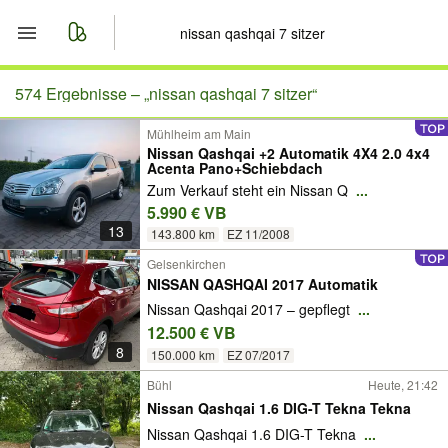
Start
574 Ergebnisse –
„nissan qashqai 7 sitzer“
Mühlheim am Main
Merkliste
Nissan Qashqai +2 Automatik 4X4 2.0 4x4
Acenta Pano+Schiebdach
Nachrichten
Zum Verkauf steht ein Nissan Q
...
5.990 € VB
13
Anzeige aufgeben
143.800 km
EZ 11/2008
Gelsenkirchen
NISSAN QASHQAI 2017 Automatik
Nissan Qashqai 2017 – gepflegt
...
12.500 € VB
8
150.000 km
EZ 07/2017
Bühl
Heute, 21:42
Nissan Qashqai 1.6 DIG-T Tekna Tekna
Nissan Qashqai 1.6 DIG-T Tekna
...