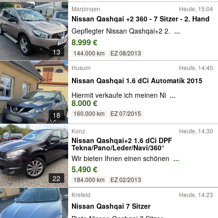
Marpingen
Heute, 15:04
Nissan Qashqai +2 360 - 7 Sitzer - 2. Hand
Gepflegter Nissan Qashqai+2 2.
...
8.999 €
13
144.000 km
EZ 08/2013
Husum
Heute, 14:45
Nissan Qashqai 1.6 dCi Automatik 2015
Hiermit verkaufe ich meinen Ni
...
8.000 €
160.000 km
EZ 07/2015
18
Konz
Heute, 14:30
Nissan Qashqai+2 1.6 dCi DPF
Tekna/Pano/Leder/Navi/360°
Wir bieten Ihnen einen schönen
...
5.490 €
22
184.000 km
EZ 02/2013
Krefeld
Heute, 14:23
Nissan Qashqai 7 Sitzer