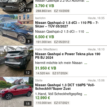
Nissan Qashqai 2.2 dCi Automat
...
3.790 € VB
14
288.863 km
EZ 10/2009
Iserlohn
Heute, 16:35
Nissan Qashqai+2 1.5 dCi – 110 PS – 7-
Sitzer – TÜV 05/2027
Nissan Qashqai+2 1.5 dCi – 110
...
6.500 € VB
8
191.000 km
EZ 05/2012
Halle (Westfalen)
Heute, 16:10
Nissan Qashqai e Power Tekna plus 190
PS BJ 2024
hiermit möchte ich mein Nissan
...
31.950 € VB
12
14.520 km
EZ 07/2024
Stelle
Heute, 15:06
Nissan Qashqai 1.3 DCT 158PS *Voll-
Scheckhft*Super Zust
1.Hand, Voll Scheckheftgepfleg
...
12.990 €
110.000 km
EZ 07/2021
18