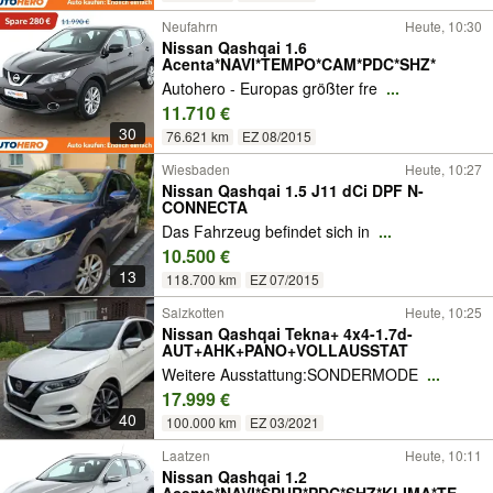
Neufahrn
Heute, 10:30
Nissan Qashqai 1.6
Acenta*NAVI*TEMPO*CAM*PDC*SHZ*
Autohero - Europas größter fre
...
11.710 €
30
76.621 km
EZ 08/2015
Wiesbaden
Heute, 10:27
Nissan Qashqai 1.5 J11 dCi DPF N-
CONNECTA
Das Fahrzeug befindet sich in
...
10.500 €
13
118.700 km
EZ 07/2015
Salzkotten
Heute, 10:25
Nissan Qashqai Tekna+ 4x4-1.7d-
AUT+AHK+PANO+VOLLAUSSTAT
Weitere Ausstattung:SONDERMODE
...
17.999 €
40
100.000 km
EZ 03/2021
Laatzen
Heute, 10:11
Nissan Qashqai 1.2