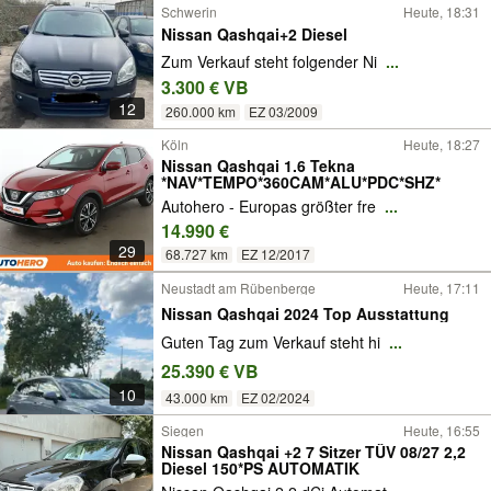
Schwerin
Heute, 18:31
Nissan Qashqai+2 Diesel
Zum Verkauf steht folgender Ni
...
3.300 € VB
12
260.000 km
EZ 03/2009
Köln
Heute, 18:27
Nissan Qashqai 1.6 Tekna
*NAV*TEMPO*360CAM*ALU*PDC*SHZ*
Autohero - Europas größter fre
...
14.990 €
29
68.727 km
EZ 12/2017
Neustadt am Rübenberge
Heute, 17:11
Nissan Qashqai 2024 Top Ausstattung
Guten Tag zum Verkauf steht hi
...
25.390 € VB
10
43.000 km
EZ 02/2024
Siegen
Heute, 16:55
Nissan Qashqai +2 7 Sitzer TÜV 08/27 2,2
Diesel 150*PS AUTOMATIK