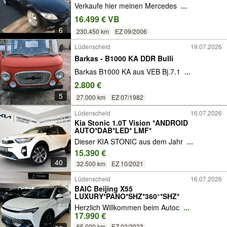
Verkaufe hier meinen Mercedes
...
16.499 € VB
6
230.450 km
EZ 09/2006
Lüdenscheid
19.07.2026
Barkas - B1000 KA DDR Bulli
Barkas B1000 KA aus VEB Bj.7.1
...
2.800 €
5
27.000 km
EZ 07/1982
Lüdenscheid
16.07.2026
Kia Stonic 1.0T Vision *ANDROID
AUTO*DAB*LED* LMF*
Dieser KIA STONIC aus dem Jahr
...
15.390 €
40
32.500 km
EZ 10/2021
Lüdenscheid
16.07.2026
BAIC Beijing X55
LUXURY*PANO*SHZ*360°*SHZ*
Herzlich Willkommen beim Autoc
...
17.990 €
65.000 km
EZ 02/2023