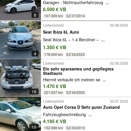
Garagen - Nichtraucherfahrzeug
...
6.500 € VB
8
107.000 km
EZ 07/2014
Lüdenscheid
05.08.2026
Seat Ibiza 6L Auto
Seat Ibiza 6L – 1.4 Benziner –
...
1.350 € VB
4
178.000 km
EZ 04/2023
Lüdenscheid
02.08.2026
Ein sehr sparsames und gepflegtes
Stadtauto
Hiermit verkaufe ich meinen se
...
1.470 € VB
18
221.637 km
EZ 04/2002
Lüdenscheid
30.07.2026
Auto Opel Corsa D Sehr guter Zustand
Fahrzeugbeschreibung
...
4.195 € VB
15
152.690 km
EZ 03/2013