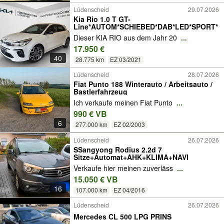
Lüdenscheid
29.07.2026
Kia Rio 1.0 T GT-
Line*AUTOM*SCHIEBED*DAB*LED*SPORT*
Dieser KIA RIO aus dem Jahr 20
...
17.950 €
40
28.775 km
EZ 03/2021
Lüdenscheid
28.07.2026
Fiat Punto 188 Winterauto / Arbeitsauto /
Bastlerfahrzeug
Ich verkaufe meinen Fiat Punto
...
990 € VB
6
277.000 km
EZ 02/2003
Lüdenscheid
26.07.2026
SSangyong Rodius 2.2d 7
Sitze+Automat+AHK+KLIMA+NAVI
Verkaufe hier meinen zuverläss
...
15.050 € VB
16
107.000 km
EZ 04/2016
Lüdenscheid
26.07.2026
Mercedes CL 500 LPG PRINS