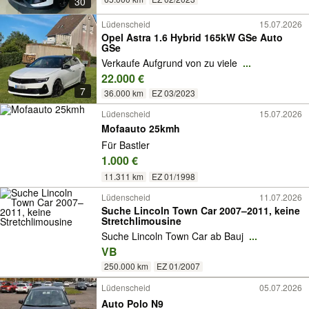
30
Lüdenscheid
15.07.2026
Opel Astra 1.6 Hybrid 165kW GSe Auto
GSe
Verkaufe Aufgrund von zu viele
...
22.000 €
7
36.000 km
EZ 03/2023
Lüdenscheid
15.07.2026
Mofaauto 25kmh
Für Bastler
1.000 €
11.311 km
EZ 01/1998
Lüdenscheid
11.07.2026
Suche Lincoln Town Car 2007–2011, keine
Stretchlimousine
Suche Lincoln Town Car ab Bauj
...
VB
250.000 km
EZ 01/2007
Lüdenscheid
05.07.2026
Auto Polo N9