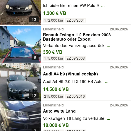
Ich biete hier einen VW Polo 9
...
1.300 € VB
13
172.000 km
EZ 03/2004
Lüdenscheid
28.06.2026
Renault-Twingo 1.2 Benziner 2003
Bastlerauto oder Export
Verkaufe das Fahrzeug ausdrück
...
350 € VB
6
175.000 km
EZ 09/2003
Lüdenscheid
26.06.2026
Audi A4 b9 (Virtual cockpit)
Audi A4 B9 2.0 TDI 190 PS Auto
...
14.500 € VB
12
215.000 km
EZ 05/2016
Lüdenscheid
24.06.2026
Auto vw t6 Lang
Volkswagen T6 Lang zu verkaufe
...
18.000 € VB
7