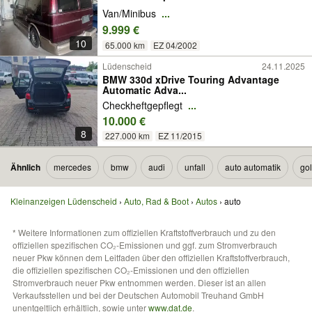
Van/Minibus
...
9.999 €
10
65.000 km
EZ 04/2002
Lüdenscheid
24.11.2025
BMW 330d xDrive Touring Advantage
Automatic Adva...
Checkheftgepflegt
...
10.000 €
8
227.000 km
EZ 11/2015
Ähnlich
mercedes
bmw
audi
unfall
auto automatik
gol
Kleinanzeigen Lüdenscheid
Auto, Rad & Boot
Autos
auto
* Weitere Informationen zum offiziellen Kraftstoffverbrauch und zu den
offiziellen spezifischen CO₂-Emissionen und ggf. zum Stromverbrauch
neuer Pkw können dem Leitfaden über den offiziellen Kraftstoffverbrauch,
die offiziellen spezifischen CO₂-Emissionen und den offiziellen
Stromverbrauch neuer Pkw entnommen werden. Dieser ist an allen
Verkaufsstellen und bei der Deutschen Automobil Treuhand GmbH
unentgeltlich erhältlich, sowie unter
www.dat.de
.