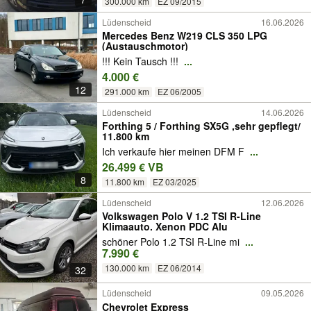
300.000 km
EZ 09/2015
Lüdenscheid
16.06.2026
Mercedes Benz W219 CLS 350 LPG
(Austauschmotor)
!!! Kein Tausch !!!
...
4.000 €
12
291.000 km
EZ 06/2005
Lüdenscheid
14.06.2026
Forthing 5 / Forthing SX5G ,sehr gepflegt/
11.800 km
Ich verkaufe hier meinen DFM F
...
26.499 € VB
8
11.800 km
EZ 03/2025
Lüdenscheid
12.06.2026
Volkswagen Polo V 1.2 TSI R-Line
Klimaauto. Xenon PDC Alu
schöner Polo 1.2 TSI R-Line mi
...
7.990 €
130.000 km
EZ 06/2014
32
Lüdenscheid
09.05.2026
Chevrolet Express