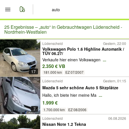
Start
25 Ergebnisse –
„auto“ in Gebrauchtwagen Lüdenscheid -
Nordrhein-Westfalen
Merkliste
Lüdenscheid
Gestern, 22:00
Volkswagen Polo 1.6 Highline Automatik /
TÜV 06.27/
Nachrichten
Verkaufe hier einen Volkswagen
...
2.350 € VB
Anzeige aufgeben
17
181.000 km
EZ 07/2007
Lüdenscheid
Gestern, 01:15
Mazda 5 sehr schöne Auto 5 Sitzplätze
Hallo, ich biete hier meine Ma
...
1.999 €
7
1.700.000 km
EZ 08/2006
Lüdenscheid
06.08.2026
Nissan Note 1.2 Tekna