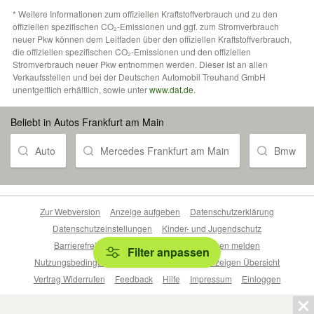
* Weitere Informationen zum offiziellen Kraftstoffverbrauch und zu den
offiziellen spezifischen CO₂-Emissionen und ggf. zum Stromverbrauch
neuer Pkw können dem Leitfaden über den offiziellen Kraftstoffverbrauch,
die offiziellen spezifischen CO₂-Emissionen und den offiziellen
Stromverbrauch neuer Pkw entnommen werden. Dieser ist an allen
Verkaufsstellen und bei der Deutschen Automobil Treuhand GmbH
unentgeltlich erhältlich, sowie unter
www.dat.de
.
Beliebt in Autos Frankfurt am Main
Auto
Mercedes Frankfurt am Main
Bmw
Zur Webversion
Anzeige aufgeben
Datenschutzerklärung
Datenschutzeinstellungen
Kinder- und Jugendschutz
Barrierefreiheitserklärung
Sicherheitslücken melden
Filter anpassen
Nutzungsbedingungen
Beliebte Suchen
Anzeigen Übersicht
Vertrag Widerrufen
Feedback
Hilfe
Impressum
Einloggen