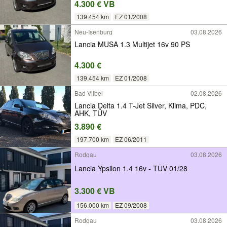
4.300 € VB
139.454 km
EZ 01/2008
Neu-Isenburg
03.08.2026
Lancia MUSA 1.3 Multijet 16v 90 PS
4.300 €
139.454 km
EZ 01/2008
Bad Vilbel
02.08.2026
Lancia Delta 1.4 T-Jet Silver, Klima, PDC,
AHK, TÜV
3.890 €
197.700 km
EZ 06/2011
Rodgau
03.08.2026
Lancia Ypsilon 1.4 16v - TÜV 01/28
3.300 € VB
156.000 km
EZ 09/2008
Rodgau
03.08.2026