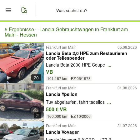
Start
5 Ergebnisse –
Lancia Gebrauchtwagen in Frankfurt am
Main - Hessen
Merkliste
Frankfurt am Main
05.08.2026
Lancia Beta 2,0 HPE zum Restaurieren
oder Teilespender
Nachrichten
Lancia Beta 2000 HPE Coupe
...
VB
Anzeige aufgeben
20
101.167 km
EZ 06/1978
Frankfurt am Main
01.08.2026
Lancia Ypsilon
Tüv abgelaufen, fährt tadellos
...
500 € VB
2
160.000 km
EZ 10/2006
Frankfurt am Main
31.07.2026
Lancia Voyager
Lancia Voyager 2.8 CRD – 177 P
...