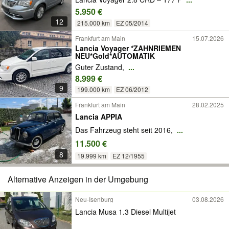
5.950 €
12
215.000 km
EZ 05/2014
Frankfurt am Main
15.07.2026
Lancia Voyager *ZAHNRIEMEN
NEU*Gold*AUTOMATIK
Guter Zustand,
...
8.999 €
9
199.000 km
EZ 06/2012
Frankfurt am Main
28.02.2025
Lancia APPIA
Das Fahrzeug steht seit 2016,
...
11.500 €
8
19.999 km
EZ 12/1955
Alternative Anzeigen in der Umgebung
Neu-Isenburg
03.08.2026
Lancia Musa 1.3 Diesel Multijet