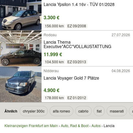
Lancia Ypsilon 1.4 16v - TÜV 01/2028
3.300 €
156.000 km
EZ 09/2008
Rodgau
27.07.2026
Lancia Thema
Executive*ACC*VOLLAUSTATTUNG
11.999 €
104.500 km
EZ 03/2013
Nidderau
04.08.2026
Lancia Voyager Gold 7 Plätze
4.900 €
178.000 km
EZ 01/2012
Ähnlich
chrysler 300c
alfa romeo
cabrio
fiat
maserati
Kleinanzeigen Frankfurt am Main
Auto, Rad & Boot
Autos
Lancia