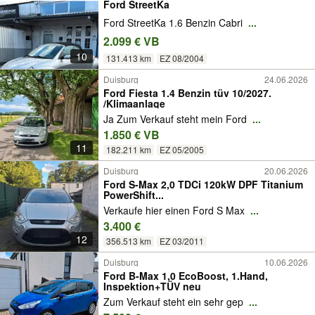
Ford StreetKa
Ford StreetKa 1.6 Benzin Cabri
...
2.099 € VB
10
131.413 km
EZ 08/2004
Duisburg
24.06.2026
Ford Fiesta 1.4 Benzin tüv 10/2027.
/Klimaanlage
Ja Zum Verkauf steht mein Ford
...
1.850 € VB
11
182.211 km
EZ 05/2005
Duisburg
20.06.2026
Ford S-Max 2,0 TDCi 120kW DPF Titanium
PowerShift...
Verkaufe hier einen Ford S Max
...
3.400 €
12
356.513 km
EZ 03/2011
Duisburg
10.06.2026
Ford B-Max 1,0 EcoBoost, 1.Hand,
Inspektion+TÜV neu
Zum Verkauf steht ein sehr gep
...