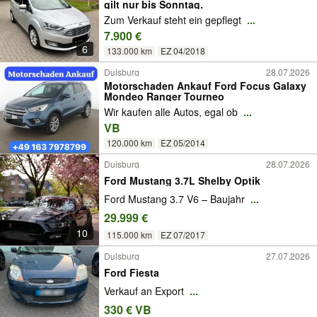
gilt nur bis Sonntag.
Zum Verkauf steht ein gepflegt
...
7.900 €
6
133.000 km
EZ 04/2018
Duisburg
28.07.2026
Motorschaden Ankauf Ford Focus Galaxy
Mondeo Ranger Tourneo
Wir kaufen alle Autos, egal ob
...
VB
120.000 km
EZ 05/2014
Duisburg
28.07.2026
Ford Mustang 3.7L Shelby Optik
Ford Mustang 3.7 V6 – Baujahr
...
29.999 €
10
115.000 km
EZ 07/2017
Duisburg
27.07.2026
Ford Fiesta
Verkauf an Export
...
330 € VB