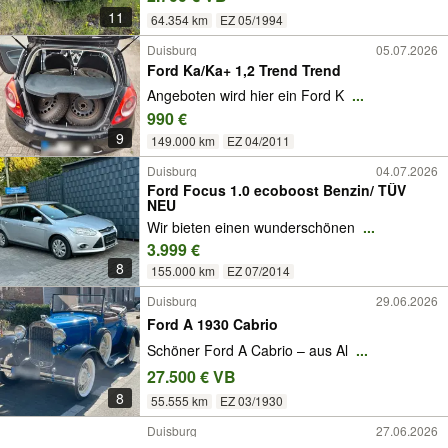
11
64.354 km
EZ 05/1994
Duisburg
05.07.2026
Ford Ka/Ka+ 1,2 Trend Trend
Angeboten wird hier ein Ford K
...
990 €
9
149.000 km
EZ 04/2011
Duisburg
04.07.2026
Ford Focus 1.0 ecoboost Benzin/ TÜV
NEU
Wir bieten einen wunderschönen
...
3.999 €
8
155.000 km
EZ 07/2014
Duisburg
29.06.2026
Ford A 1930 Cabrio
Schöner Ford A Cabrio – aus Al
...
27.500 € VB
8
55.555 km
EZ 03/1930
Duisburg
27.06.2026