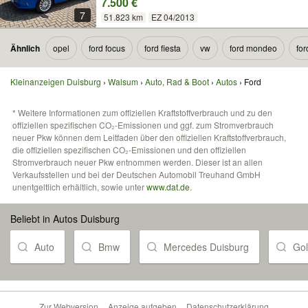
7.500 €
7
51.823 km
EZ 04/2013
Ähnlich
opel
ford focus
ford fiesta
vw
ford mondeo
for
Kleinanzeigen Duisburg
Walsum
Auto, Rad & Boot
Autos
Ford
* Weitere Informationen zum offiziellen Kraftstoffverbrauch und zu den
offiziellen spezifischen CO₂-Emissionen und ggf. zum Stromverbrauch
neuer Pkw können dem Leitfaden über den offiziellen Kraftstoffverbrauch,
die offiziellen spezifischen CO₂-Emissionen und den offiziellen
Stromverbrauch neuer Pkw entnommen werden. Dieser ist an allen
Verkaufsstellen und bei der Deutschen Automobil Treuhand GmbH
unentgeltlich erhältlich, sowie unter
www.dat.de
.
Beliebt in Autos Duisburg
Auto
Bmw
Mercedes Duisburg
Gol
Zur Webversion
Anzeige aufgeben
Datenschutzerklärung