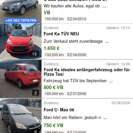
Wir kaufen alle Autos, egal ob
...
VB
150.000 km
EZ 04/2014
Duisburg
Gestern, 15:13
Ford Ka TÜV NEU
Zum Verkauf steht zuverlässige
...
1.650 €
15
133.200 km
EZ 04/2009
Duisburg
Gestern, 14:36
Ford Ka ideales anfängerfahrzeug oder für
Pizza Taxi
Fahrzeug hat TÜV bis September
...
800 € VB
2
160.000 km
EZ 07/2009
Duisburg
05.08.2026
Ford C- Max 06
Man hört ein Rattern ,jedoch n
...
750 € VB
6
189.880 km
EZ 12/2006