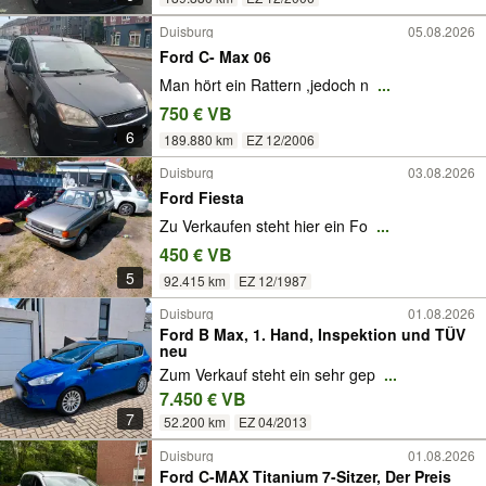
Duisburg
05.08.2026
Ford C- Max 06
Man hört ein Rattern ,jedoch n
...
750 € VB
6
189.880 km
EZ 12/2006
Duisburg
03.08.2026
Ford Fiesta
Zu Verkaufen steht hier ein Fo
...
450 € VB
5
92.415 km
EZ 12/1987
Duisburg
01.08.2026
Ford B Max, 1. Hand, Inspektion und TÜV
neu
Zum Verkauf steht ein sehr gep
...
7.450 € VB
7
52.200 km
EZ 04/2013
Duisburg
01.08.2026
Ford C-MAX Titanium 7-Sitzer, Der Preis