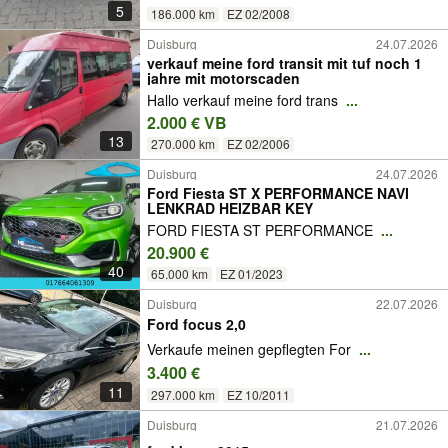
5
186.000 km
EZ 02/2008
Duisburg
24.07.2026
verkauf meine ford transit mit tuf noch 1
jahre mit motorscaden
Hallo verkauf meine ford trans
...
2.000 € VB
13
270.000 km
EZ 02/2006
Duisburg
24.07.2026
Ford Fiesta ST X PERFORMANCE NAVI
LENKRAD HEIZBAR KEY
FORD FIESTA ST PERFORMANCE
...
20.900 €
40
65.000 km
EZ 01/2023
Duisburg
22.07.2026
Ford focus 2,0
Verkaufe meinen gepflegten For
...
3.400 €
11
297.000 km
EZ 10/2011
Duisburg
21.07.2026