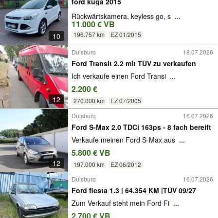
ford kuga 2015
Rückwärtskamera, keyless go, s
...
11.000 € VB
196.757 km
EZ 01/2015
10
Duisburg
18.07.2026
Ford Transit 2.2 mit TÜV zu verkaufen
Ich verkaufe einen Ford Transi
...
2.200 €
12
270.000 km
EZ 07/2005
Duisburg
16.07.2026
Ford S-Max 2.0 TDCi 163ps - 8 fach bereift
Verkaufe meinen Ford S-Max aus
...
5.800 € VB
12
197.000 km
EZ 06/2012
Duisburg
16.07.2026
Ford fiesta 1.3 | 64.354 KM |TÜV 09/27
Zum Verkauf steht mein Ford Fi
...
2.700 € VB