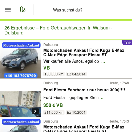
Start
26 Ergebnisse –
Ford Gebrauchtwagen in Walsum -
Duisburg
Merkliste
Duisburg
Motorschaden Ankauf Ford Kuga B-Max
C-Max Edge Ecosport Fiesta ST
Nachrichten
Wir kaufen alle Autos, egal ob
...
VB
Anzeige aufgeben
150.000 km
EZ 04/2014
Duisburg
Heute, 17:48
Ford Fiesta Fahrbereit nur heute 300€!!!!
Ford Fiesta – gepflegter Klein
...
350 € VB
3
211.000 km
EZ 10/2004
Duisburg
Heute, 17:43
Motorschaden Ankauf Ford Kuga B-Max
C-Max Edge Ecosport Fiesta ST