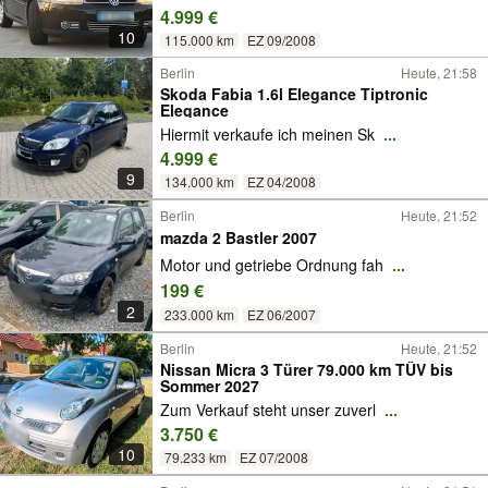
4.999 €
10
115.000 km
EZ 09/2008
Berlin
Heute, 21:58
Skoda Fabia 1.6l Elegance Tiptronic
Elegance
Hiermit verkaufe ich meinen Sk
...
4.999 €
9
134.000 km
EZ 04/2008
Berlin
Heute, 21:52
mazda 2 Bastler 2007
Motor und getriebe Ordnung fah
...
199 €
2
233.000 km
EZ 06/2007
Berlin
Heute, 21:52
Nissan Micra 3 Türer 79.000 km TÜV bis
Sommer 2027
Zum Verkauf steht unser zuverl
...
3.750 €
10
79.233 km
EZ 07/2008