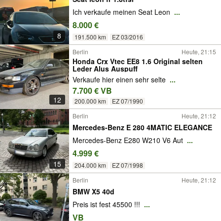
Ich verkaufe meinen Seat Leon
...
8.000 €
8
191.500 km
EZ 03/2016
Berlin
Heute, 21:15
Honda Crx Vtec EE8 1.6 Original selten
Leder Alus Auspuff
Verkaufe hier einen sehr selte
...
7.700 € VB
12
200.000 km
EZ 07/1990
Berlin
Heute, 21:12
Mercedes-Benz E 280 4MATIC ELEGANCE
Mercedes-Benz E280 W210 V6 Aut
...
4.999 €
15
204.000 km
EZ 07/1998
Berlin
Heute, 21:12
BMW X5 40d
Preis ist fest 45500 !!!
...
VB