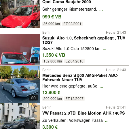
Opel Corsa Baujahr 2000
Sehr geringer Kilometerstand,
...
999 € VB
3
36.090 km
EZ 02/2001
Berlin
Heute, 21:43
Suzuki Alto 1.0, Scheckheft gepflegt , TÜV
12/27
Suzuki Alto 1.0 Club 152800 km
...
1.350 € VB
8
152.800 km
EZ 04/2010
Berlin
Heute, 21:43
Mercedes Benz S 500 AMG-Paket ABC-
Fahrwerk Neuer TÜV
Hier wird eine gepflegte, auße
...
13.900 €
20
200.000 km
EZ 12/2007
Berlin
Heute, 21:41
VW Passat 2.0TDI Blue Motion AHK 140PS
Zu verkaufen: Volkswagen Passa
...
3.300 €