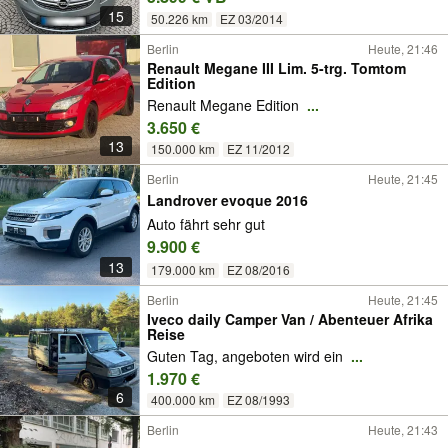
15
50.226 km
EZ 03/2014
Berlin
Heute, 21:46
Renault Megane III Lim. 5-trg. Tomtom
Edition
Renault Megane Edition
...
3.650 €
13
150.000 km
EZ 11/2012
Berlin
Heute, 21:45
Landrover evoque 2016
Auto fährt sehr gut
9.900 €
13
179.000 km
EZ 08/2016
Berlin
Heute, 21:45
Iveco daily Camper Van / Abenteuer Afrika
Reise
Guten Tag, angeboten wird ein
...
1.970 €
6
400.000 km
EZ 08/1993
Berlin
Heute, 21:43