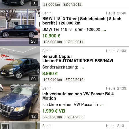
8
28.000 km
EZ 04/2012
Berlin
Heute, 21:40
BMW 118i 3-Türer | Schiebedach | 8-fach
bereift | 126.000 km
BMW 1er 118i 3-Türer - 126000
...
10.900 €
20
126.000 km
EZ 09/2017
Berlin
Heute, 21:33
Renault Captur
Limited*AUTOMATIK*KEYLESS*NAVI
Sonderausstattung:
...
8.990 €
29
107.040 km
EZ 02/2019
Berlin
Heute, 21:33
Ich verkaufe meinen VW Passat B6 4
Motion
Ich biete meinen VW Passat in
...
1.999 € VB
12
276.020 km
EZ 04/2006
Berlin
Heute, 21:31