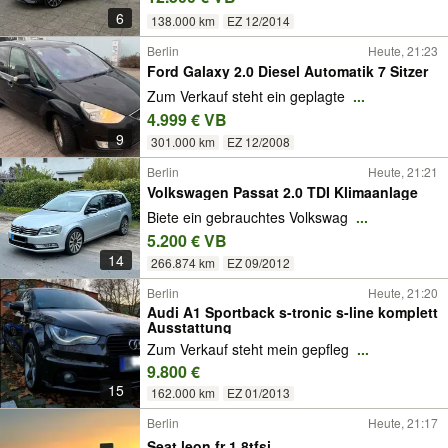
6
138.000 km
EZ 12/2014
Berlin
Heute, 21:23
Ford Galaxy 2.0 Diesel Automatik 7 Sitzer
Zum Verkauf steht ein geplagte
...
4.999 € VB
9
301.000 km
EZ 12/2008
Berlin
Heute, 21:21
Volkswagen Passat 2.0 TDI Klimaanlage
Biete ein gebrauchtes Volkswag
...
5.200 € VB
14
266.874 km
EZ 09/2012
Berlin
Heute, 21:20
Audi A1 Sportback s-tronic s-line komplett
Ausstattung
Zum Verkauf steht mein gepfleg
...
9.800 €
15
162.000 km
EZ 01/2013
Berlin
Heute, 21:17
Seat leon fr 1.8tfsi