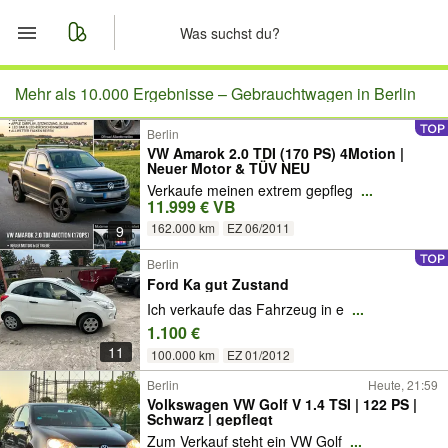
Start
Mehr als 10.000 Ergebnisse –
Gebrauchtwagen in Berlin
Berlin
Merkliste
VW Amarok 2.0 TDI (170 PS) 4Motion |
Neuer Motor & TÜV NEU
Nachrichten
Verkaufe meinen extrem gepfleg
...
11.999 € VB
162.000 km
EZ 06/2011
9
Anzeige aufgeben
Berlin
Ford Ka gut Zustand
Ich verkaufe das Fahrzeug in e
...
1.100 €
11
100.000 km
EZ 01/2012
Berlin
Heute, 21:59
Volkswagen VW Golf V 1.4 TSI | 122 PS |
Schwarz | gepflegt
Zum Verkauf steht ein VW Golf
...