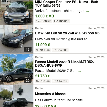
MINI Cooper R56 · 122 PS · Klima · läuft ·
TÜV fällig 06/26
Verkaufe meinen nicht mehr gen
...
1.800 € VB
14
175.000 km
EZ 10/2010
Berlin
Heute, 21:26
BMW 540 E60 V8 20 Zoll wie 545 550 M5
BMW 540 V8 mit wenig KM und sc
...
11.999 €
18
99.911 km
EZ 08/2006
Berlin
Heute, 21:26
Passat Modell 2020/R-Line/MATRIX/7-
DSG/AHK/SH/WR
Passat Modell 2020/ 7-Gan
...
21.750 €
20
87.700 km
EZ 11/2019
Berlin
Heute, 21:26
Mercedes A klasse
Das Fahrzeug fährt und schalte
...
12.500 € VB