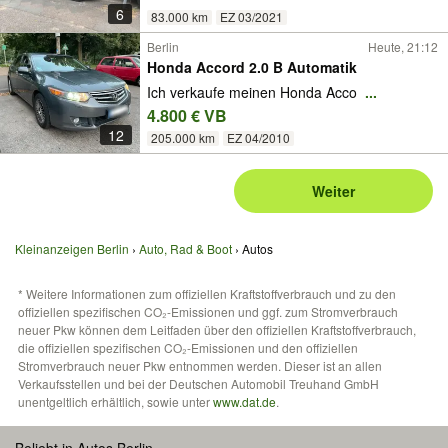
6
83.000 km
EZ 03/2021
Berlin
Heute, 21:12
Honda Accord 2.0 B Automatik
Ich verkaufe meinen Honda Acco
...
4.800 € VB
12
205.000 km
EZ 04/2010
Weiter
Kleinanzeigen Berlin
Auto, Rad & Boot
Autos
* Weitere Informationen zum offiziellen Kraftstoffverbrauch und zu den
offiziellen spezifischen CO₂-Emissionen und ggf. zum Stromverbrauch
neuer Pkw können dem Leitfaden über den offiziellen Kraftstoffverbrauch,
die offiziellen spezifischen CO₂-Emissionen und den offiziellen
Stromverbrauch neuer Pkw entnommen werden. Dieser ist an allen
Verkaufsstellen und bei der Deutschen Automobil Treuhand GmbH
unentgeltlich erhältlich, sowie unter
www.dat.de
.