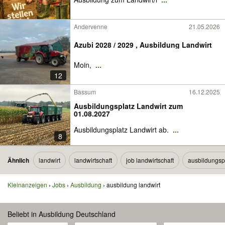
Andervenne
21.05.2026
Azubi 2028 / 2029 , Ausbildung Landwirt
Moin,
...
12
Bassum
16.12.2025
Ausbildungsplatz Landwirt zum
01.08.2027
Ausbildungsplatz Landwirt ab.
...
8
Ähnlich
landwirt
landwirtschaft
job landwirtschaft
ausbildungspl
Kleinanzeigen
Jobs
Ausbildung
ausbildung landwirt
Beliebt in Ausbildung Deutschland