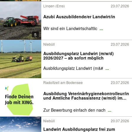
Lingen (Ems)
23.07.2026
Azubi Auszubildende/er Landwirt/in
Wir sind ein Landwirtschaftlic
...
5
Niebüll
23.07.2026
Ausbildungsplatz Landwirt (m/w/d)
2026/2027 – ab sofort möglich
Ausbildungsplatz Landwirt (m&#
...
Radolfzell am Bodensee
23.07.2026
Ausbildung Veterinärhygienekontrolleur/in
und Amtliche Fachassistenz (w/m/d) im
Veterinäramt Landkreis Konstanz / Job /
Arbeit / Gehalt von 44000 bis 54000 €
Zur Bewerbung einfach den nach
...
Niebüll
20.07.2026
Landwirt Ausbildungsplatz frei zum