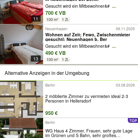
Gesucht wird ein Mitbewohner&#
...
700 € VB
11
100 m²
1 Zi.
Neuenhagen
09.11.2025
Wohnen auf Zeit; Fewo, Zwischenmieter
gesuchtl: Neuenhagen b. Ber
Gesucht wird ein Mitbewohner&#
...
490 € VB
13
100 m²
1 Zi.
Alternative Anzeigen in der Umgebung
Berlin
03.08.2026
2 möblierte Zimmer zu vermieten ideal 2-3
Personen in Hellersdorf
950 €
Berlin
WG Haus 4 Zimmer, Frauen, sehr gute Lage
im Grünen und S Bahn, sehr großes