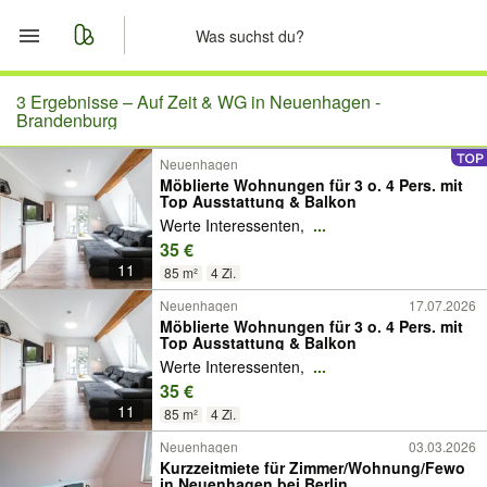
Start
3 Ergebnisse –
Auf Zeit & WG in Neuenhagen -
Brandenburg
Merkliste
Neuenhagen
Möblierte Wohnungen für 3 o. 4 Pers. mit
Top Ausstattung & Balkon
Nachrichten
Werte Interessenten,
...
35 €
Anzeige aufgeben
11
85 m²
4 Zi.
Neuenhagen
17.07.2026
Möblierte Wohnungen für 3 o. 4 Pers. mit
Top Ausstattung & Balkon
Werte Interessenten,
...
35 €
11
85 m²
4 Zi.
Neuenhagen
03.03.2026
Kurzzeitmiete für Zimmer/Wohnung/Fewo
in Neuenhagen bei Berlin