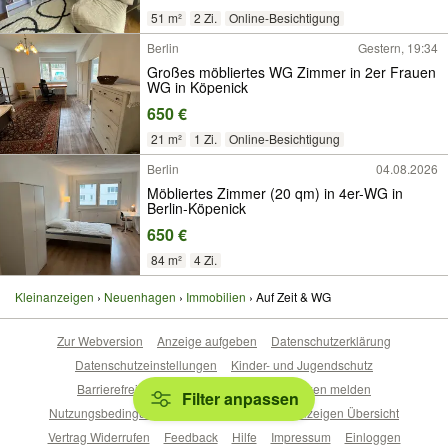
51 m²
2 Zi.
Online-Besichtigung
Berlin
Gestern, 19:34
Großes möbliertes WG Zimmer in 2er Frauen
WG in Köpenick
650 €
21 m²
1 Zi.
Online-Besichtigung
Berlin
04.08.2026
Möbliertes Zimmer (20 qm) in 4er-WG in
Berlin-Köpenick
650 €
84 m²
4 Zi.
Kleinanzeigen
Neuenhagen
Immobilien
Auf Zeit & WG
Zur Webversion
Anzeige aufgeben
Datenschutzerklärung
Datenschutzeinstellungen
Kinder- und Jugendschutz
Barrierefreiheitserklärung
Sicherheitslücken melden
Filter anpassen
Nutzungsbedingungen
Beliebte Suchen
Anzeigen Übersicht
Vertrag Widerrufen
Feedback
Hilfe
Impressum
Einloggen