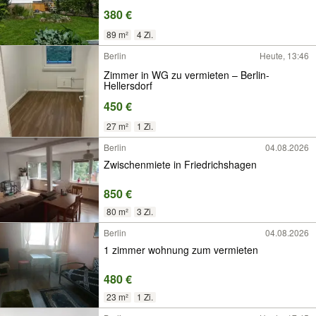
Grundstück
380 €
89 m²
4 Zi.
Berlin
Heute, 13:46
Zimmer in WG zu vermieten – Berlin-
Hellersdorf
450 €
27 m²
1 Zi.
Berlin
04.08.2026
Zwischenmiete in Friedrichshagen
850 €
80 m²
3 Zi.
Berlin
04.08.2026
1 zimmer wohnung zum vermieten
480 €
23 m²
1 Zi.