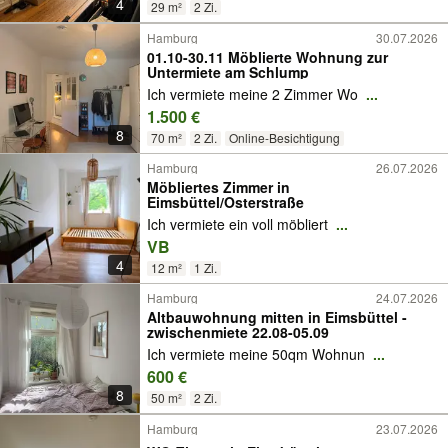
4
29 m²
2 Zi.
Hamburg
30.07.2026
01.10-30.11 Möblierte Wohnung zur
Untermiete am Schlump
Ich vermiete meine 2 Zimmer Wo
...
1.500 €
8
70 m²
2 Zi.
Online-Besichtigung
Hamburg
26.07.2026
Möbliertes Zimmer in
Eimsbüttel/Osterstraße
Ich vermiete ein voll möbliert
...
VB
4
12 m²
1 Zi.
Hamburg
24.07.2026
Altbauwohnung mitten in Eimsbüttel -
zwischenmiete 22.08-05.09
Ich vermiete meine 50qm Wohnun
...
600 €
8
50 m²
2 Zi.
Hamburg
23.07.2026