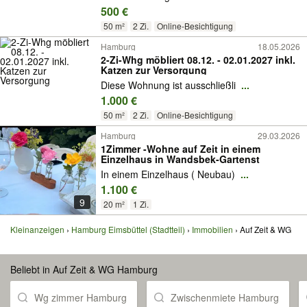
500 €
50 m²
2 Zi.
Online-Besichtigung
Hamburg
18.05.2026
2-Zi-Whg möbliert 08.12. - 02.01.2027 inkl.
Katzen zur Versorgung
Diese Wohnung ist ausschließli
...
1.000 €
50 m²
2 Zi.
Online-Besichtigung
Hamburg
29.03.2026
1Zimmer -Wohne auf Zeit in einem
Einzelhaus in Wandsbek-Gartenst
In einem Einzelhaus ( Neubau)
...
1.100 €
9
20 m²
1 Zi.
Kleinanzeigen
Hamburg Eimsbüttel (Stadtteil)
Immobilien
Auf Zeit & WG
Beliebt in Auf Zeit & WG Hamburg
Wg zimmer Hamburg
Zwischenmiete Hamburg