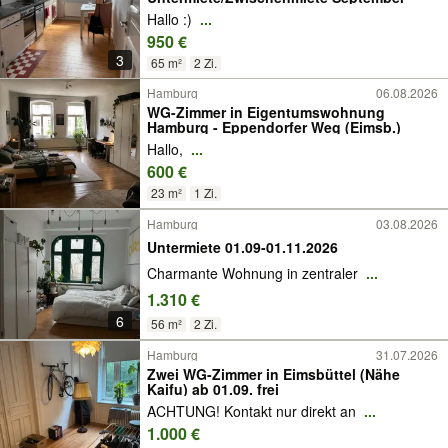
Hallo :)
...
950 €
3
65 m²
2 Zi.
Hamburg
06.08.2026
WG-Zimmer in Eigentumswohnung
Hamburg - Eppendorfer Weg (Eimsb.)
Hallo,
...
600 €
23 m²
1 Zi.
Hamburg
03.08.2026
Untermiete 01.09-01.11.2026
Charmante Wohnung in zentraler
...
1.310 €
6
56 m²
2 Zi.
Hamburg
31.07.2026
Zwei WG-Zimmer in Eimsbüttel (Nähe
Kaifu) ab 01.09. frei
ACHTUNG! Kontakt nur direkt an
...
1.000 €