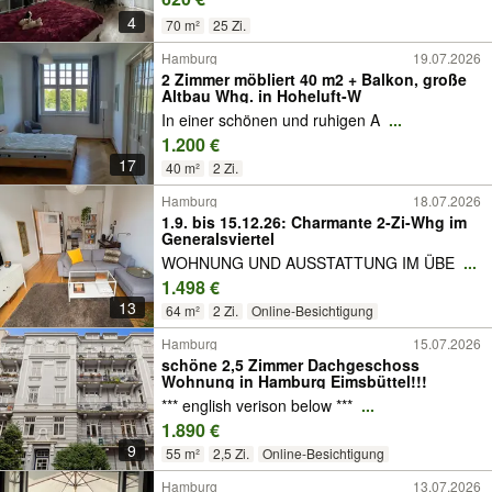
4
70 m²
25 Zi.
Hamburg
19.07.2026
2 Zimmer möbliert 40 m2 + Balkon, große
Altbau Whg. in Hoheluft-W
In einer schönen und ruhigen A
...
1.200 €
17
40 m²
2 Zi.
Hamburg
18.07.2026
1.9. bis 15.12.26: Charmante 2-Zi-Whg im
Generalsviertel
WOHNUNG UND AUSSTATTUNG IM ÜBE
...
1.498 €
13
64 m²
2 Zi.
Online-Besichtigung
Hamburg
15.07.2026
schöne 2,5 Zimmer Dachgeschoss
Wohnung in Hamburg Eimsbüttel!!!
*** english verison below ***
...
1.890 €
9
55 m²
2,5 Zi.
Online-Besichtigung
Hamburg
13.07.2026