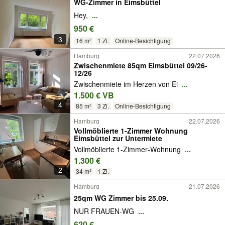
WG-Zimmer in Eimsbüttel
Hey,
...
950 €
3
16 m²
1 Zi.
Online-Besichtigung
Hamburg
22.07.2026
Zwischenmiete 85qm Eimsbüttel 09/26-
12/26
Zwischenmiete im Herzen von Ei
...
1.500 € VB
4
85 m²
3 Zi.
Online-Besichtigung
Hamburg
22.07.2026
Vollmöblierte 1‑Zimmer Wohnung
Eimsbüttel zur Untermiete
Vollmöblierte 1‑Zimmer‑Wohnung
...
1.300 €
2
34 m²
1 Zi.
Hamburg
21.07.2026
25qm WG Zimmer bis 25.09.
NUR FRAUEN-WG
...
620 €