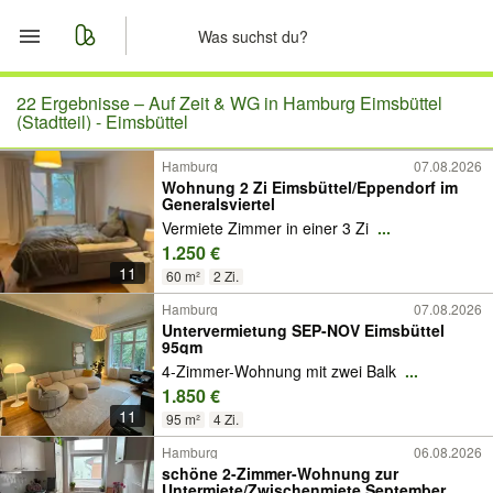
Start
22 Ergebnisse –
Auf Zeit & WG in Hamburg Eimsbüttel
(Stadtteil) - Eimsbüttel
Merkliste
Hamburg
07.08.2026
Wohnung 2 Zi Eimsbüttel/Eppendorf im
Generalsviertel
Nachrichten
Vermiete Zimmer in einer 3 Zi
...
1.250 €
Anzeige aufgeben
11
60 m²
2 Zi.
Hamburg
07.08.2026
Untervermietung SEP-NOV Eimsbüttel
95qm
4-Zimmer-Wohnung mit zwei Balk
...
1.850 €
11
95 m²
4 Zi.
Hamburg
06.08.2026
schöne 2-Zimmer-Wohnung zur
Untermiete/Zwischenmiete September