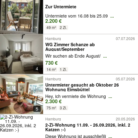
Zur Untermiete
Untermiete vom 16.08 bis 25.09
...
2.200 €
49 m²
2 Zi.
Hamburg
07.07.2026
WG Zimmer Schanze ab
August/September
Wir suchen ab Ende August/
...
730 €
4
14 m²
1 Zi.
Hamburg
05.07.2026
Untermieter gesucht ab Oktober 26
Wohnung Eimsbüttel
Hey, ich vermiete die Wohnung
...
2.300 €
75 m²
3 Zi.
5
Hamburg
20.05.2026
2-Zi-Wohnung 11.09. - 26.09.2026, inkl. 2
Katzen :-)
Diese Wohnung ist ausschließli
...