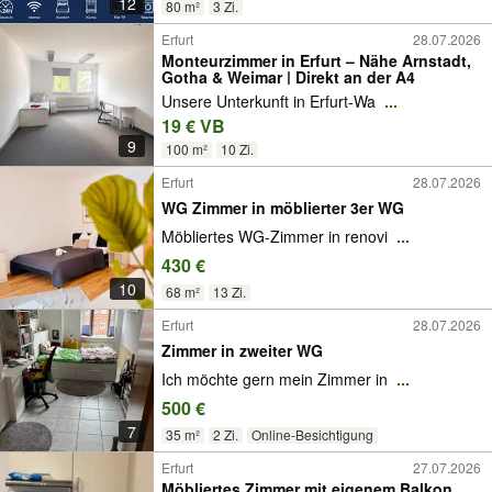
12
80 m²
3 Zi.
Erfurt
28.07.2026
Monteurzimmer in Erfurt – Nähe Arnstadt,
Gotha & Weimar | Direkt an der A4
Unsere Unterkunft in Erfurt-Wa
...
19 € VB
9
100 m²
10 Zi.
Erfurt
28.07.2026
WG Zimmer in möblierter 3er WG
Möbliertes WG-Zimmer in renovi
...
430 €
10
68 m²
13 Zi.
Erfurt
28.07.2026
Zimmer in zweiter WG
Ich möchte gern mein Zimmer in
...
500 €
7
35 m²
2 Zi.
Online-Besichtigung
Erfurt
27.07.2026
Möbliertes Zimmer mit eigenem Balkon