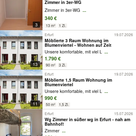
Zimmer in 3er-WG
Zimmer in 3er-WG
...
340 €
3
13 m²
1 Zi.
Erfurt
19.07.2026
Möblierte 3 Raum Wohnung im
Blumenviertel - Wohnen auf Zeit
Unsere komfortable, mit viel L
...
1.790 €
13
90 m²
3 Zi.
Erfurt
19.07.2026
Möblierte 1,5 Raum Wohnung im
Blumenviertel
Unsere komfortable, mit viel L
...
990 €
11
50 m²
1,5 Zi.
Erfurt
15.07.2026
Wg Zimmer in süßer wg in Erfurt - nah am
Bahnhof!
Zimmer
...