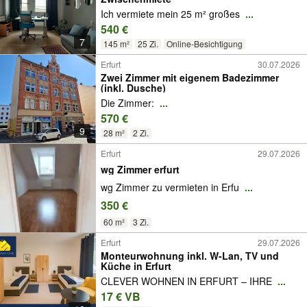
Ich vermiete mein 25 m² großes
...
540 €
7
145 m²
25 Zi.
Online-Besichtigung
Erfurt
30.07.2026
Zwei Zimmer mit eigenem Badezimmer
(inkl. Dusche)
Die Zimmer:
...
570 €
9
28 m²
2 Zi.
Erfurt
29.07.2026
wg Zimmer erfurt
wg Zimmer zu vermieten in Erfu
...
350 €
60 m²
3 Zi.
Erfurt
29.07.2026
Monteurwohnung inkl. W-Lan, TV und
Küche in Erfurt
CLEVER WOHNEN IN ERFURT – IHRE
...
17 € VB