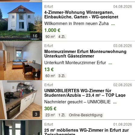
Erfurt
04.08.2026
4-Zimmer-Wohnung Wintergarten,
Einbauküche, Garten - WG-geeignet
Willkommen in Ihrem neuen Zuha
...
1.000 €
16
90 m²
4 Zi.
Erfurt
03.08.2026
Monteurzimmer Erfurt Monteurwohnung
Unterkunft Gästezimmer
Unterkunft Monteurzimmer Erfur
...
13 €
4
60 m²
3 Zi.
Erfurt
02.08.2026
UNMOBILIERTES WG-Zimmer für
Studenten/Azubis – 23,4 m² – TOP Lage
Nachmieter gesucht – UNMOBILIE
...
305 €
3
23 m²
1 Zi.
Online-Besichtigung
Erfurt
01.08.2026
25 m² möbliertes WG-Zimmer in Erfurt zur
Zwischenmiete