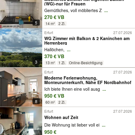
(WG)-nur für Frauen
Gemütliches, voll möbliertes Z
...
270 € VB
5
14 m²
2 Zi.
Erfurt
27.07.2026
WG Zimmer mit Balkon & 2 Kaninchen am
Herrenberg
Hallöchen,
...
370 € VB
3
13 m²
1 Zi.
Online-Besichtigung
Erfurt
27.07.2026
Moderne Ferienwohnung,
Monteurunterkunft, Nähe EF Nordbahnhof
Ich biete Ihnen eine voll ausg
...
950 € VB
8
60 m²
2 Zi.
Erfurt
27.07.2026
Wohnen auf Zeit
Die Wohnung ist lieber voll ei
...
950 €