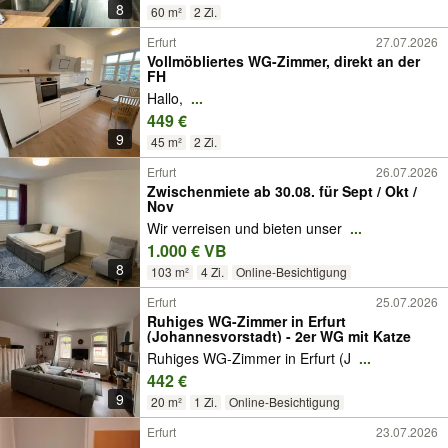
8
60 m²
2 Zi.
Erfurt
27.07.2026
Vollmöbliertes WG-Zimmer, direkt an der
FH
Hallo,
...
449 €
9
45 m²
2 Zi.
Erfurt
26.07.2026
Zwischenmiete ab 30.08. für Sept / Okt /
Nov
Wir verreisen und bieten unser
...
1.000 € VB
8
103 m²
4 Zi.
Online-Besichtigung
Erfurt
25.07.2026
Ruhiges WG-Zimmer in Erfurt
(Johannesvorstadt) - 2er WG mit Katze
Ruhiges WG-Zimmer in Erfurt (J
...
442 €
9
20 m²
1 Zi.
Online-Besichtigung
Erfurt
23.07.2026