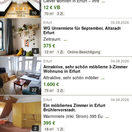
Clever wohnen in Erfurt – Ihre
...
12 € VB
10
70 m²
3 Zi.
Erfurt
05.08.2026
WG Untermiete für September, Altstadt
Erfurt
Zeitraum:
...
375 €
8
12 m²
1 Zi.
Online-Besichtigung
Erfurt
04.08.2026
Attraktive, sehr schön möblierte 3-Zimmer
Wohnung in Erfurt
Attraktive, sehr schön möblier
...
1.600 €
22
75 m²
3 Zi.
Erfurt
04.08.2026
Ein möbliertes Zimmer in Erfurt
Brühlervorstadt.
Warmmiete (inkl. Strom) 395 Eu
...
395 €
2
18 m²
1 Zi.