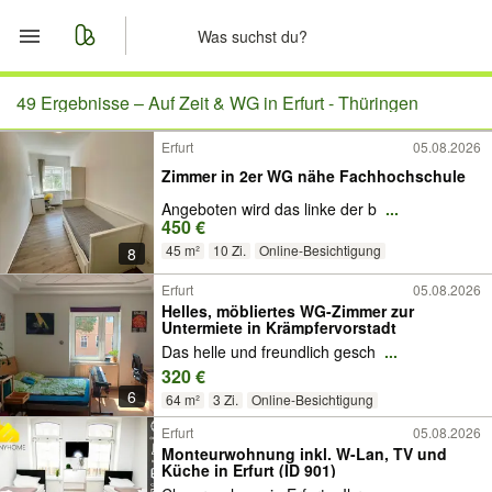
Start
49 Ergebnisse –
Auf Zeit & WG in Erfurt - Thüringen
Erfurt
05.08.2026
Merkliste
Zimmer in 2er WG nähe Fachhochschule
Nachrichten
Angeboten wird das linke der b
...
450 €
45 m²
10 Zi.
Online-Besichtigung
8
Anzeige aufgeben
Erfurt
05.08.2026
Helles, möbliertes WG-Zimmer zur
Untermiete in Krämpfervorstadt
Das helle und freundlich gesch
...
320 €
6
64 m²
3 Zi.
Online-Besichtigung
Erfurt
05.08.2026
Monteurwohnung inkl. W-Lan, TV und
Küche in Erfurt (ID 901)