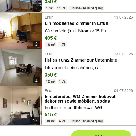
350 €
5
1 m²
11 Zi.
Online-Besichtigung
Erfurt
13.07.2026
Ein möbliertes Zimmer in Erfurt
Warmmiete (inkl. Strom) 405 Eu
...
405 €
2
18 m²
1 Zi.
Erfurt
13.07.2026
Helles 18m2 Zimmer zur Untermiete
Ich vermiete ein schönes, ca.
...
350 €
4
18 m²
1 Zi.
Erfurt
09.07.2026
Einladendes, WG-Zimmer, liebevoll
dekoriert sowie möbliert, sodas
In dieser freundlichen 4er-WG
...
515 €
17
98 m²
4 Zi.
Online-Besichtigung