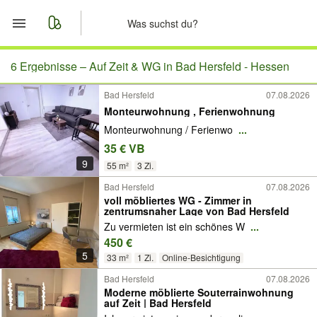
Start
6 Ergebnisse –
Auf Zeit & WG in Bad Hersfeld - Hessen
Bad Hersfeld
07.08.2026
Merkliste
Monteurwohnung , Ferienwohnung
Monteurwohnung / Ferienwo
...
Nachrichten
35 € VB
9
Anzeige aufgeben
55 m²
3 Zi.
Bad Hersfeld
07.08.2026
voll möbliertes WG - Zimmer in
zentrumsnaher Lage von Bad Hersfeld
Zu vermieten ist ein schönes W
...
450 €
5
33 m²
1 Zi.
Online-Besichtigung
Bad Hersfeld
07.08.2026
Moderne möblierte Souterrainwohnung
auf Zeit | Bad Hersfeld