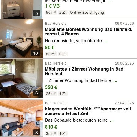
Ich vermiete meine moderne, li
...
1 € VB
50 m²
2 Zi.
Online-Besichtigung
5
Bad Hersfeld
06.07.2026
Möblierte Monteurwohnung Bad Hersfeld,
zentral, 4 Betten
Neu renovierte, voll möblierte
...
90 €
10
85 m²
3 Zi.
Bad Hersfeld
20.06.2026
Möbliertes 1 Zimmer Wohnung in Bad
Hersfeld
1 Zimmer Wohnung in Bad Hersfe
...
520 €
6
25 m²
1 Zi.
Bad Hersfeld
27.04.2026
biogesundes Wohlfühl-****Apartment voll
ausgestattet auf Zeit
Das Gebäude bietet durch seine
...
810 €
8
35 m²
1 Zi.