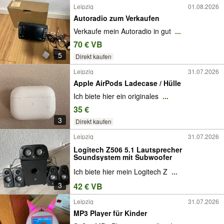
Leipzig
01.08.2026
Autoradio zum Verkaufen
Verkaufe mein Autoradio in gut
...
70 € VB
5
Direkt kaufen
Leipzig
31.07.2026
Apple AirPods Ladecase / Hülle
Ich biete hier ein originales
...
35 €
3
Direkt kaufen
Leipzig
31.07.2026
Logitech Z506 5.1 Lautsprecher
Soundsystem mit Subwoofer
Ich biete hier mein Logitech Z
...
3
42 € VB
Leipzig
31.07.2026
MP3 Player für Kinder