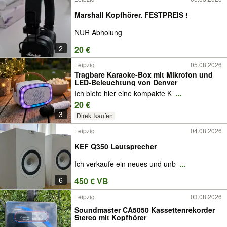
Marshall Kopfhörer. FESTPREIS !
NUR Abholung
2
20 €
Leipzig
05.08.2026
Tragbare Karaoke-Box mit Mikrofon und
LED-Beleuchtung von Denver
Ich biete hier eine kompakte K
...
20 €
3
Direkt kaufen
Leipzig
04.08.2026
KEF Q350 Lautsprecher
Ich verkaufe ein neues und unb
...
6
450 € VB
Leipzig
03.08.2026
Soundmaster CA5050 Kassettenrekorder
Stereo mit Kopfhörer