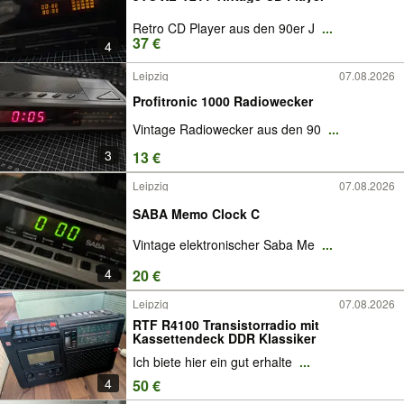
Retro CD Player aus den 90er J
...
37 €
4
Leipzig
07.08.2026
Profitronic 1000 Radiowecker
Vintage Radiowecker aus den 90
...
3
13 €
Leipzig
07.08.2026
SABA Memo Clock C
Vintage elektronischer Saba Me
...
4
20 €
Leipzig
07.08.2026
RTF R4100 Transistorradio mit
Kassettendeck DDR Klassiker
Ich biete hier ein gut erhalte
...
4
50 €