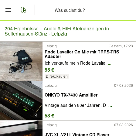
Start
204 Ergebnisse –
Audio & HiFi Kleinanzeigen in
Sellerhausen-Stünz - Leipzig
Merkliste
Leipzig
Gestern, 17:23
Rode Lavalier Go Mic mit TRRS-TRS
Adapter
Nachrichten
Ich verkaufe mein Rode Lavalie
...
55 €
Anzeige aufgeben
Direkt kaufen
Leipzig
07.08.2026
ONKYO TX-7430 Amplifier
Vintage aus den 80er Jahren. D
...
4
58 €
Leipzig
07.08.2026
JVC XL-V211 Vintage CD Player