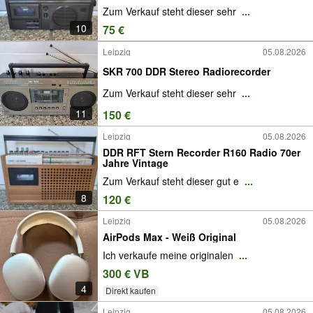
Zum Verkauf steht dieser sehr
...
10
75 €
Leipzig
05.08.2026
SKR 700 DDR Stereo Radiorecorder
Zum Verkauf steht dieser sehr
...
11
150 €
Leipzig
05.08.2026
DDR RFT Stern Recorder R160 Radio 70er
Jahre Vintage
Zum Verkauf steht dieser gut e
...
8
120 €
Leipzig
05.08.2026
AirPods Max - Weiß Original
Ich verkaufe meine originalen
...
300 € VB
4
Direkt kaufen
Leipzig
05.08.2026