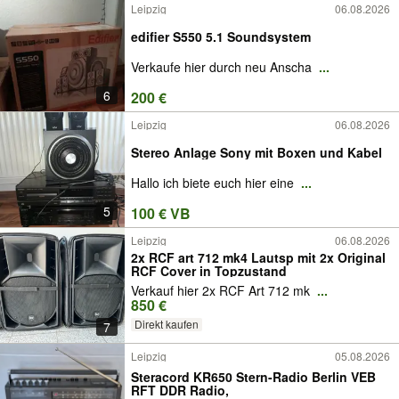
Leipzig
06.08.2026
edifier S550 5.1 Soundsystem
Verkaufe hier durch neu Anscha
...
6
200 €
Leipzig
06.08.2026
Stereo Anlage Sony mit Boxen und Kabel
Hallo ich biete euch hier eine
...
5
100 € VB
Leipzig
06.08.2026
2x RCF art 712 mk4 Lautsp mit 2x Original
RCF Cover in Topzustand
Verkauf hier 2x RCF Art 712 mk
...
850 €
Direkt kaufen
7
Leipzig
05.08.2026
Steracord KR650 Stern-Radio Berlin VEB
RFT DDR Radio,