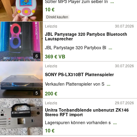
Süßer MP3 Player zum selber In
...
10 €
Direkt kaufen
Leipzig
30.07.2026
JBL Partystage 320 Partybox Bluetooth
Lautsprecher
JBL Partystage 320 Partybox Bl
...
6
369 € VB
Leipzig
30.07.2026
SONY PS-LX310BT Plattenspieler
Verkaufen Plattenspieler von S
...
5
200 €
Leipzig
29.07.2026
Unitra Tonbandblende unbenutzt ZK146
Stereo RFT import
Lagerspuren können vorhanden s
...
10 €