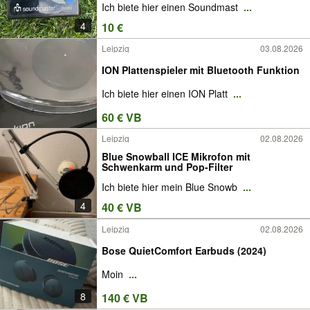
Ich biete hier einen Soundmast
...
4
10 €
Leipzig
03.08.2026
ION Plattenspieler mit Bluetooth Funktion
Ich biete hier einen ION Platt
...
60 € VB
Leipzig
02.08.2026
Blue Snowball ICE Mikrofon mit
Schwenkarm und Pop-Filter
Ich biete hier mein Blue Snowb
...
4
40 € VB
Leipzig
02.08.2026
Bose QuietComfort Earbuds (2024)
Moin
...
8
140 € VB