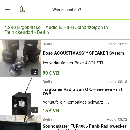
Start
1.340 Ergebnisse –
Audio & HiFi Kleinanzeigen in
Reinickendorf - Berlin
Merkliste
Berlin
Heute, 10:19
Bose ACOUSTIMASS™ SPEAKER System
Nachrichten
Ich verkaufe hier Bose ACOUSTI
...
Anzeige aufgeben
2
99 € VB
Berlin
Heute, 09:16
Tragbares Radio von OK. – wie neu - mit
OVP
Verkaufe ein kompaktes schwarz
...
3
15 € VB
Berlin
Heute, 08:32
Soundmaster FUR4005 Funk-Radiowecker