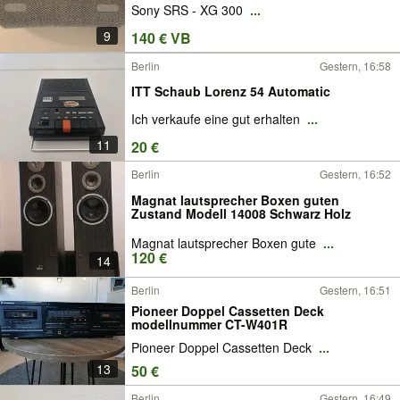
Sony SRS - XG 300
...
9
140 € VB
Berlin
Gestern, 16:58
ITT Schaub Lorenz 54 Automatic
Ich verkaufe eine gut erhalten
...
11
20 €
Berlin
Gestern, 16:52
Magnat lautsprecher Boxen guten
Zustand Modell 14008 Schwarz Holz
Magnat lautsprecher Boxen gute
...
120 €
14
Berlin
Gestern, 16:51
Pioneer Doppel Cassetten Deck
modellnummer CT-W401R
Pioneer Doppel Cassetten Deck
...
13
50 €
Berlin
Gestern, 16:49