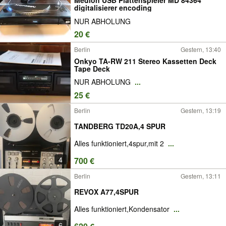
Medion USB Plattenspieler MD 84364
digitalisierer encoding
NUR ABHOLUNG
20 €
Berlin
Gestern, 13:40
Onkyo TA-RW 211 Stereo Kassetten Deck
Tape Deck
NUR ABHOLUNG
...
25 €
Berlin
Gestern, 13:19
TANDBERG TD20A,4 SPUR
Alles funktioniert,4spur,mit 2
...
4
700 €
Berlin
Gestern, 13:11
REVOX A77,4SPUR
Alles funktioniert,Kondensator
...
6