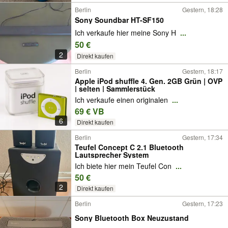
Berlin
Gestern, 18:28
Sony Soundbar HT-SF150
Ich verkaufe hier meine Sony H
...
50 €
2
Direkt kaufen
Berlin
Gestern, 18:17
Apple iPod shuffle 4. Gen. 2GB Grün | OVP
| selten | Sammlerstück
Ich verkaufe einen originalen
...
69 € VB
6
Direkt kaufen
Berlin
Gestern, 17:34
Teufel Concept C 2.1 Bluetooth
Lautsprecher System
Ich biete hier mein Teufel Con
...
50 €
2
Direkt kaufen
Berlin
Gestern, 17:23
Sony Bluetooth Box Neuzustand