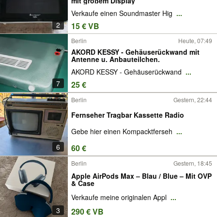
mit großem Display
Verkaufe einen Soundmaster Hig
...
2
15 € VB
Berlin
Heute, 07:49
AKORD KESSY - Gehäuserückwand mit
Antenne u. Anbauteilchen.
AKORD KESSY - Gehäuserückwand
...
7
25 €
Berlin
Gestern, 22:44
Fernseher Tragbar Kassette Radio
Gebe hier einen Kompacktferseh
...
6
60 €
Berlin
Gestern, 18:45
Apple AirPods Max – Blau / Blue – Mit OVP
& Case
Verkaufe meine originalen Appl
...
3
290 € VB