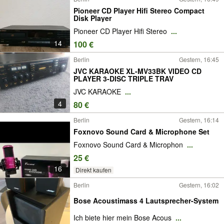
Pioneer CD Player Hifi Stereo Compact
Disk Player
Pioneer CD Player Hifi Stereo
...
14
100 €
Berlin
Gestern, 16:45
JVC KARAOKE XL-MV33BK VIDEO CD
PLAYER 3-DISC TRIPLE TRAV
JVC KARAOKE
...
4
80 €
Berlin
Gestern, 16:14
Foxnovo Sound Card & Microphone Set
Foxnovo Sound Card & Microphon
...
25 €
16
Direkt kaufen
Berlin
Gestern, 16:02
Bose Acoustimass 4 Lautsprecher-System
Ich biete hier mein Bose Acous
...