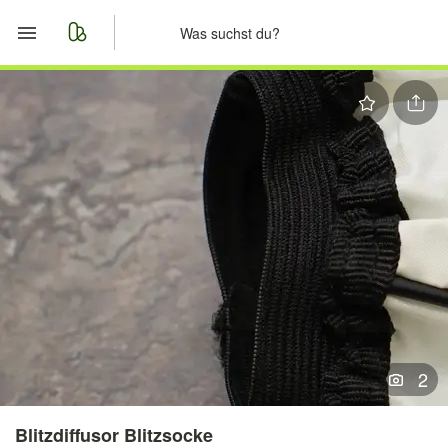
Start
Merkliste
Nachrichten
Anzeige aufgeben
2
Blitzdiffusor Blitzsocke