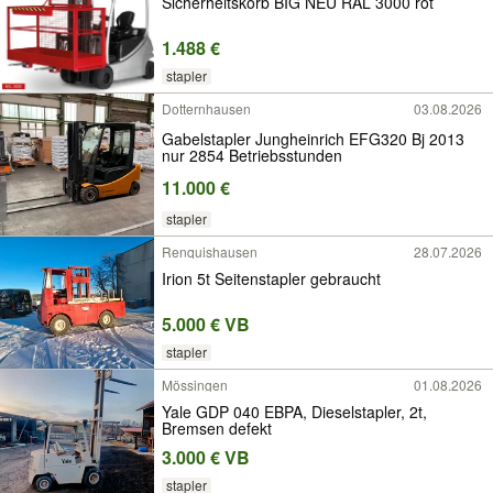
Sicherheitskorb BIG NEU RAL 3000 rot
1.488 €
stapler
Dotternhausen
03.08.2026
Gabelstapler Jungheinrich EFG320 Bj 2013
nur 2854 Betriebsstunden
11.000 €
stapler
Renquishausen
28.07.2026
Irion 5t Seitenstapler gebraucht
5.000 € VB
stapler
Mössingen
01.08.2026
Yale GDP 040 EBPA, Dieselstapler, 2t,
Bremsen defekt
3.000 € VB
stapler