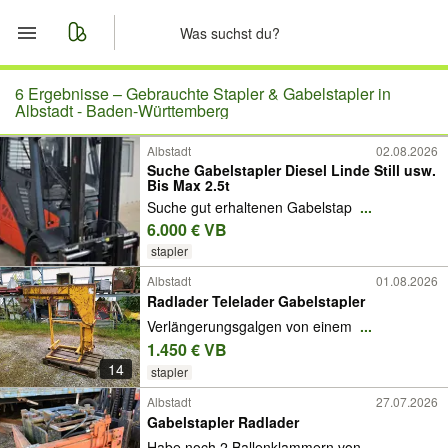
Start
6 Ergebnisse –
Gebrauchte Stapler & Gabelstapler in
Albstadt - Baden-Württemberg
Merkliste
Albstadt
02.08.2026
Suche Gabelstapler Diesel Linde Still usw.
Bis Max 2.5t
Nachrichten
Suche gut erhaltenen Gabelstap
...
6.000 € VB
Anzeige aufgeben
stapler
Albstadt
01.08.2026
Radlader Telelader Gabelstapler
Verlängerungsgalgen von einem
...
1.450 € VB
14
stapler
Albstadt
27.07.2026
Gabelstapler Radlader
Habe noch 2 Ballenklammern von
...