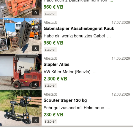
560 € VB
9
stapler
Albstadt
17.07.2026
Gabelstapler Abschiebegerät Kaub
Habe ein wenig benutztes Gabel
...
950 € VB
8
stapler
Albstadt
14.05.2026
Stapler Atlas
VW Käfer Motor (Benzin)
...
2.300 € VB
6
stapler
Albstadt
12.03.2026
Scouter trager 120 kg
Sehr gut zustand mit Helm neue
...
230 € VB
3
stapler