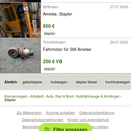
Böttingen
27.07.2026
Ameise, Stapler
950 €
stapler
Trochtelfingen
29.07.2026
Fahrmotor für Still Ameise
250 € VB
stapler
Ähnlich
gabelstapler
hubwagen
stapler diesel
hochhubwagen
Kleinanzeigen
Albstadt
Auto, Rad & Boot
Nutzfahrzeuge & Anhänger
Stapler
Zur Webversion
Anzeige aufgeben
Datenschutzerklärung
Datenschutzeinstellungen
Kinder- und Jugendschutz
Barrierefreiheitserklärung
Sicherheitslücken melden
Filter anpassen