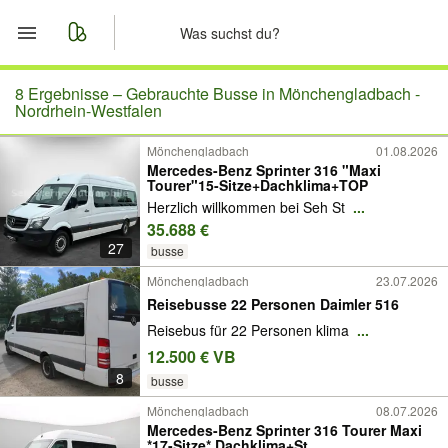
Start
8 Ergebnisse –
Gebrauchte Busse in Mönchengladbach -
Nordrhein-Westfalen
Merkliste
Mönchengladbach
01.08.2026
Mercedes-Benz Sprinter 316 "Maxi
Tourer"15-Sitze+Dachklima+TOP
Nachrichten
Herzlich willkommen bei Seh St
...
35.688 €
Anzeige aufgeben
27
busse
Mönchengladbach
23.07.2026
Reisebusse 22 Personen Daimler 516
Reisebus für 22 Personen klima
...
12.500 € VB
8
busse
Mönchengladbach
08.07.2026
Mercedes-Benz Sprinter 316 Tourer Maxi
*17-Sitze* Dachklima+St