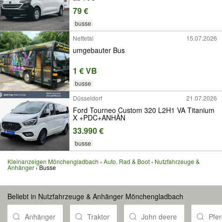
79 €
busse
Nettetal
15.07.2026
umgebauter Bus
1 € VB
busse
Düsseldorf
21.07.2026
Ford Tourneo Custom 320 L2H1 VA Titanium
X +PDC+ANHÄN
33.990 €
busse
Kleinanzeigen Mönchengladbach
Auto, Rad & Boot
Nutzfahrzeuge &
Anhänger
Busse
Beliebt in Nutzfahrzeuge & Anhänger Mönchengladbach
Anhänger
Traktor
John deere
Pfe