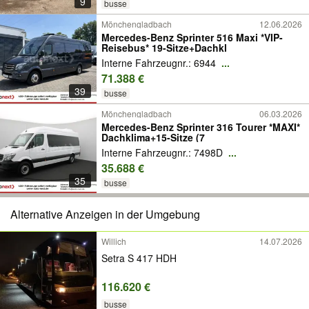
9
busse
Mönchengladbach
12.06.2026
Mercedes-Benz Sprinter 516 Maxi *VIP-
Reisebus* 19-Sitze+Dachkl
Interne Fahrzeugnr.: 6944
...
71.388 €
39
busse
Mönchengladbach
06.03.2026
Mercedes-Benz Sprinter 316 Tourer *MAXI*
Dachklima+15-Sitze (7
Interne Fahrzeugnr.: 7498D
...
35.688 €
35
busse
Alternative Anzeigen in der Umgebung
Willich
14.07.2026
Setra S 417 HDH
116.620 €
busse