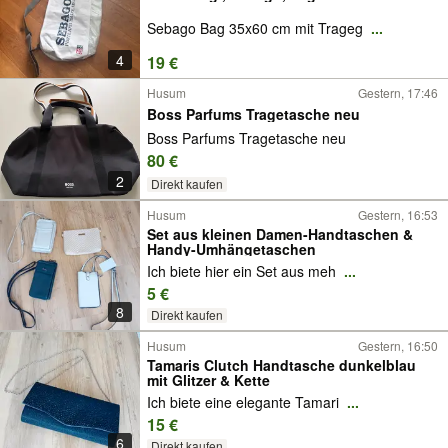
Sebago Bag 35x60 cm mit Trageg
...
4
19 €
Husum
Gestern, 17:46
Boss Parfums Tragetasche neu
Boss Parfums Tragetasche neu
80 €
2
Direkt kaufen
Husum
Gestern, 16:53
Set aus kleinen Damen-Handtaschen &
Handy-Umhängetaschen
Ich biete hier ein Set aus meh
...
5 €
8
Direkt kaufen
Husum
Gestern, 16:50
Tamaris Clutch Handtasche dunkelblau
mit Glitzer & Kette
Ich biete eine elegante Tamari
...
15 €
6
Direkt kaufen