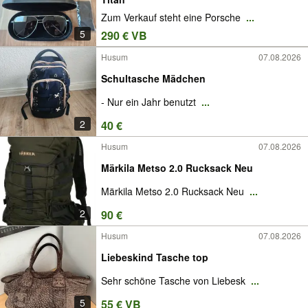
Zum Verkauf steht eine Porsche
...
5
290 € VB
Husum
07.08.2026
Schultasche Mädchen
- Nur ein Jahr benutzt
...
2
40 €
Husum
07.08.2026
Märkila Metso 2.0 Rucksack Neu
Märkila Metso 2.0 Rucksack Neu
...
2
90 €
Husum
07.08.2026
Liebeskind Tasche top
Sehr schöne Tasche von Liebesk
...
5
55 € VB