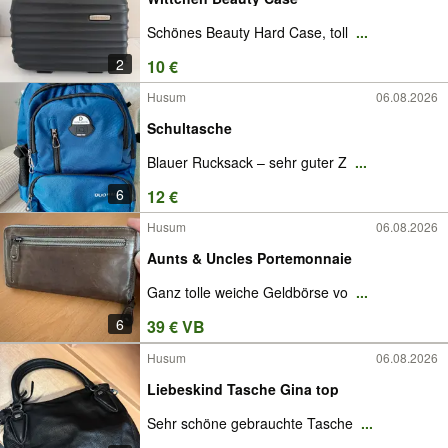
Schönes Beauty Hard Case, toll
...
2
10 €
Husum
06.08.2026
Schultasche
Blauer Rucksack – sehr guter Z
...
6
12 €
Husum
06.08.2026
Aunts & Uncles Portemonnaie
Ganz tolle weiche Geldbörse vo
...
6
39 € VB
Husum
06.08.2026
Liebeskind Tasche Gina top
Sehr schöne gebrauchte Tasche
...