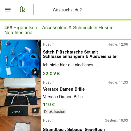
Start
466 Ergebnisse –
Accessoires & Schmuck in Husum -
Nordfriesland
Merkliste
Husum
Heute, 12:06
Stitch Plüschtasche Set mit
Nachrichten
Schlüsselanhängern & Ausweishalter
Ich biete hier ein niedliches
...
Anzeige aufgeben
8
22 € VB
Husum
Heute, 11:33
Versace Damen Brille
Versace Damen Brille
...
110 €
8
Direkt kaufen
Husum
Gestern, 19:03
Strandbag , Sebago, Segeltuch