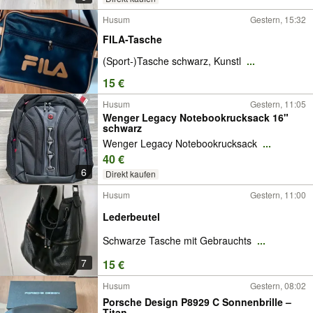
Husum
Gestern, 15:32
FILA-Tasche
(Sport-)Tasche schwarz, Kunstl
...
15 €
Husum
Gestern, 11:05
Wenger Legacy Notebookrucksack 16"
schwarz
Wenger Legacy Notebookrucksack
...
40 €
6
Direkt kaufen
Husum
Gestern, 11:00
Lederbeutel
Schwarze Tasche mit Gebrauchts
...
7
15 €
Husum
Gestern, 08:02
Porsche Design P8929 C Sonnenbrille –
Titan