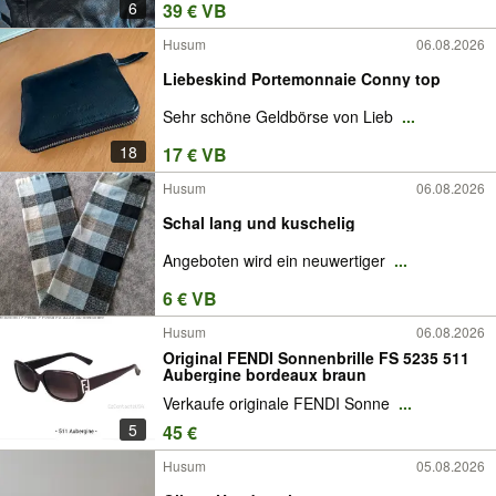
6
39 € VB
Husum
06.08.2026
Liebeskind Portemonnaie Conny top
Sehr schöne Geldbörse von Lieb
...
18
17 € VB
Husum
06.08.2026
Schal lang und kuschelig
Angeboten wird ein neuwertiger
...
6 € VB
Husum
06.08.2026
Original FENDI Sonnenbrille FS 5235 511
Aubergine bordeaux braun
Verkaufe originale FENDI Sonne
...
5
45 €
Husum
05.08.2026