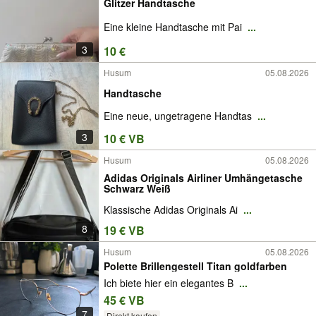
Glitzer Handtasche
Eine kleine Handtasche mit Pai
...
3
10 €
Husum
05.08.2026
Handtasche
Eine neue, ungetragene Handtas
...
3
10 € VB
Husum
05.08.2026
Adidas Originals Airliner Umhängetasche
Schwarz Weiß
Klassische Adidas Originals Ai
...
8
19 € VB
Husum
05.08.2026
Polette Brillengestell Titan goldfarben
Ich biete hier ein elegantes B
...
45 € VB
7
Direkt kaufen