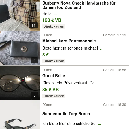
Burberry Nova Check Handtasche für
Damen top Zustand
Hallo
...
190 € VB
11
Direkt kaufen
Düren
Gestern, 17:19
Michael kors Portemonnaie
Biete hier ein schönes michael
...
3 €
4
Direkt kaufen
Düren
Gestern, 16:56
Gucci Brille
Dies ist ein Privatverkauf. De
...
85 € VB
5
Direkt kaufen
Düren
Gestern, 16:39
Sonnenbrille Tory Burch
Ich biete hier eine schicke So
...