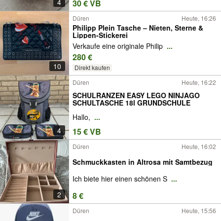
4
30 € VB
Düren
Heute, 16:26
Philipp Plein Tasche – Nieten, Sterne &
Lippen-Stickerei
Verkaufe eine originale Philip
...
280 €
10
Direkt kaufen
Düren
Heute, 16:22
SCHULRANZEN EASY LEGO NINJAGO
SCHULTASCHE 18l GRUNDSCHULE
Hallo,
...
4
15 € VB
Düren
Heute, 16:02
Schmuckkasten in Altrosa mit Samtbezug
Ich biete hier einen schönen S
...
2
8 €
Düren
Heute, 15:56