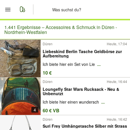
Start
1.441 Ergebnisse –
Accessoires & Schmuck in Düren -
Nordrhein-Westfalen
Merkliste
Düren
Heute, 17:04
Liebeskind Berlin Tasche Geldbörse zur
Nachrichten
Aufbereitung
Ich biete hier ein Set von Lie
...
Anzeige aufgeben
10 €
Düren
Heute, 16:44
Loungefly Star Wars Rucksack - Neu &
Unbenutzt
Ich biete hier einen wundersch
...
4
60 € VB
Düren
Heute, 16:42
Suri Frey Umhängetasche Silber mit Strass