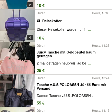
2
10 €
Düren
Heute, 15:06
XL Reisekoffer
Dieser Reisekoffer wurde nur 1
...
4
10 €
Düren
Heute, 14:35
Juicy Tasche mit Geldbeutel kaum
getragen.
2 mal getragen neupreis lag be
...
25 €
Düren
Heute, 13:44
Tasche v.U.S.POLOASSN .für 55 Euro mit
Versand
Damen Tasche v.U.S .POLOASSN z
...
11
55 €
Düren
Heute, 11:13