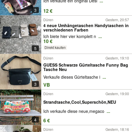
Ich verkaufe ein original Desi
...
3
12 €
Düren
Gestern, 20:57
4 neue Umhängetaschen Handytaschen in
verschiedenen Farben
Ich biete hier vier komplett n
...
10 €
Direkt kaufen
5
Düren
Gestern, 19:10
GUESS Schwarze Gürteltasche Funny Bag
Tasche Neu
Verkaufe dieses Gürteltasche i
...
3
VB
Düren
Gestern, 19:00
Strandtasche,Cool,Superschön,NEU
Ich verkaufe diese neue,megaco
...
4
6 €
Düren
Gestern, 18:16