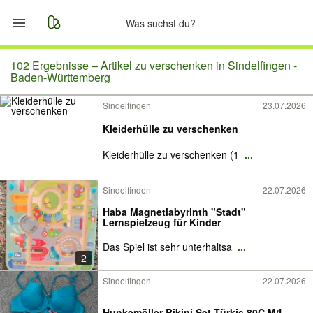
Start
102 Ergebnisse –
Artikel zu verschenken in Sindelfingen -
Baden-Württemberg
Merkliste
Sindelfingen
23.07.2026
Kleiderhülle zu verschenken
Nachrichten
Kleiderhülle zu verschenken (1
...
Anzeige aufgeben
Sindelfingen
22.07.2026
Haba Magnetlabyrinth "Stadt"
Lernspielzeug für Kinder
Das Spiel ist sehr unterhaltsa
...
2
Sindelfingen
22.07.2026
Hunkemöller Bikini Set Türkis 80C M/L