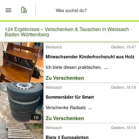
Start
124 Ergebnisse –
Verschenken & Tauschen in Weissach -
Baden-Württemberg
Merkliste
Weissach
Gestern, 19:47
Mitwachsender Kinderhochstuhl aus Holz
Nachrichten
Ich biete diesen praktischen,
...
Anzeige aufgeben
Zu Verschenken
Weissach
Gestern, 16:19
Sommerräder für Smart
Verschenke Radsatz
...
10
Zu Verschenken
Weissach
Gestern, 16:14
Biete 3 Europaletten