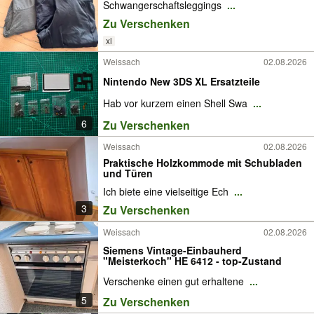
Schwangerschaftsleggings
...
Zu Verschenken
xl
Weissach
02.08.2026
Nintendo New 3DS XL Ersatzteile
Hab vor kurzem einen Shell Swa
...
6
Zu Verschenken
Weissach
02.08.2026
Praktische Holzkommode mit Schubladen
und Türen
Ich biete eine vielseitige Ech
...
3
Zu Verschenken
Weissach
02.08.2026
Siemens Vintage-Einbauherd
"Meisterkoch" HE 6412 - top-Zustand
Verschenke einen gut erhaltene
...
5
Zu Verschenken