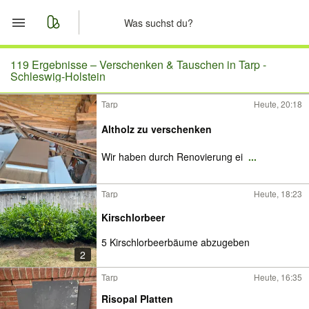
Start
119 Ergebnisse –
Verschenken & Tauschen in Tarp -
Schleswig-Holstein
Merkliste
Tarp
Heute, 20:18
Nachrichten
Altholz zu verschenken
Wir haben durch Renovierung ei
...
Anzeige aufgeben
Tarp
Heute, 18:23
Kirschlorbeer
5 Kirschlorbeerbäume abzugeben
2
Tarp
Heute, 16:35
Risopal Platten