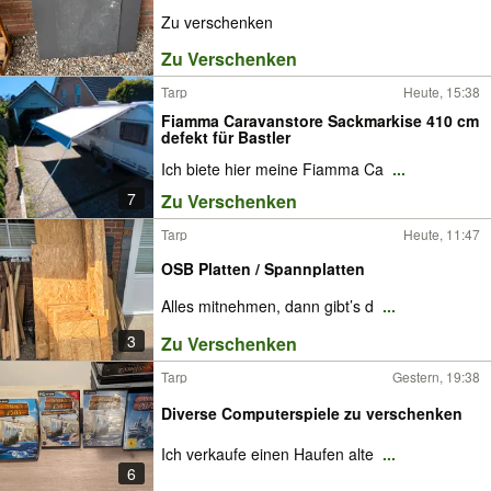
Zu verschenken
Zu Verschenken
Tarp
Heute, 15:38
Fiamma Caravanstore Sackmarkise 410 cm
defekt für Bastler
Ich biete hier meine Fiamma Ca
...
7
Zu Verschenken
Tarp
Heute, 11:47
OSB Platten / Spannplatten
Alles mitnehmen, dann gibt’s d
...
3
Zu Verschenken
Tarp
Gestern, 19:38
Diverse Computerspiele zu verschenken
Ich verkaufe einen Haufen alte
...
6