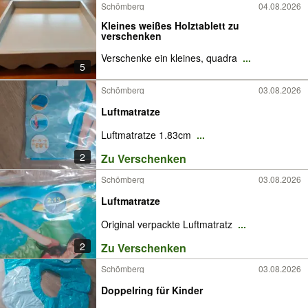
Schömberg
04.08.2026
Kleines weißes Holztablett zu
verschenken
Verschenke ein kleines, quadra
...
5
Schömberg
03.08.2026
Luftmatratze
Luftmatratze 1.83cm
...
2
Zu Verschenken
Schömberg
03.08.2026
Luftmatratze
Original verpackte Luftmatratz
...
2
Zu Verschenken
Schömberg
03.08.2026
Doppelring für Kinder