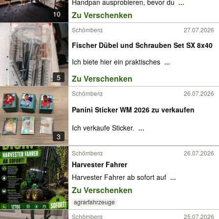
Handpan ausprobieren, bevor du
...
10
Zu Verschenken
Schömberg
27.07.2026
Fischer Dübel und Schrauben Set SX 8x40
Ich biete hier ein praktisches
...
5
Zu Verschenken
Schömberg
26.07.2026
Panini Sticker WM 2026 zu verkaufen
Ich verkaufe Sticker.
...
3
Schömberg
26.07.2026
Harvester Fahrer
Harvester Fahrer ab sofort auf
...
Zu Verschenken
agrarfahrzeuge
Schömberg
25.07.2026