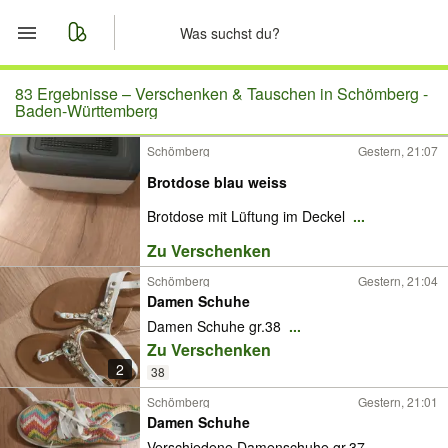
Start
83 Ergebnisse –
Verschenken & Tauschen in Schömberg -
Baden-Württemberg
Merkliste
Schömberg
Gestern, 21:07
Brotdose blau weiss
Nachrichten
Brotdose mit Lüftung im Deckel
...
Anzeige aufgeben
Zu Verschenken
Schömberg
Gestern, 21:04
Damen Schuhe
Damen Schuhe gr.38
...
Zu Verschenken
2
38
Schömberg
Gestern, 21:01
Damen Schuhe
Verschiedene Damenschuhe gr.37
...