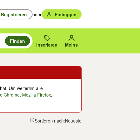
Registrieren
oder
Einloggen
Finden
en durchsuchen und mit Eingabetaste auswählen.
n um zu suchen, oder Vorschläge mit den Pfeiltasten nach oben/unten
des gewählten Orts oder PLZ.
Inserieren
Meins
hat. Um weiterhin alle
le Chrome
,
Mozilla Firefox
,
Sortieren nach:
Neueste