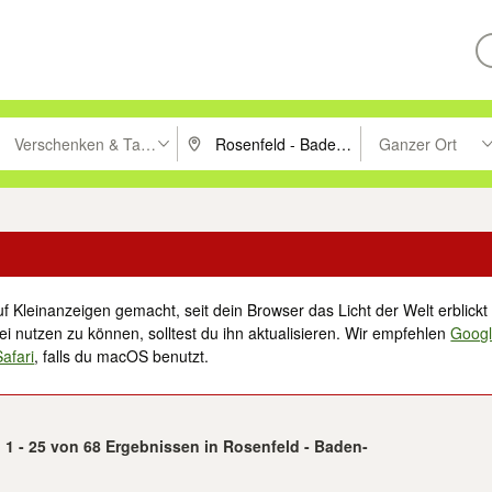
Verschenken & Tauschen
Ganzer Ort
ken um zu suchen, oder Vorschläge mit den Pfeiltasten nach oben/unt
PLZ oder Ort eingeben. Eingabetaste drücke
Suche im Umkreis 
f Kleinanzeigen gemacht, seit dein Browser das Licht der Welt erblickt 
i nutzen zu können, solltest du ihn aktualisieren. Wir empfehlen
Goog
Safari
, falls du macOS benutzt.
1 - 25 von 68 Ergebnissen in Rosenfeld - Baden-