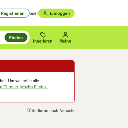
Registrieren
oder
Einloggen
Finden
en durchsuchen und mit Eingabetaste auswählen.
n um zu suchen, oder Vorschläge mit den Pfeiltasten nach oben/unten
des gewählten Orts oder PLZ.
Inserieren
Meins
hat. Um weiterhin alle
le Chrome
,
Mozilla Firefox
,
Sortieren nach:
Neueste