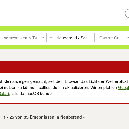
Verschenken & Tauschen
Ganzer Ort
ken um zu suchen, oder Vorschläge mit den Pfeiltasten nach oben/unt
PLZ oder Ort eingeben. Eingabetaste drücke
Suche im Umkreis 
f Kleinanzeigen gemacht, seit dein Browser das Licht der Welt erblickt 
i nutzen zu können, solltest du ihn aktualisieren. Wir empfehlen
Goog
Safari
, falls du macOS benutzt.
1 - 25 von 35 Ergebnissen in Neuberend -