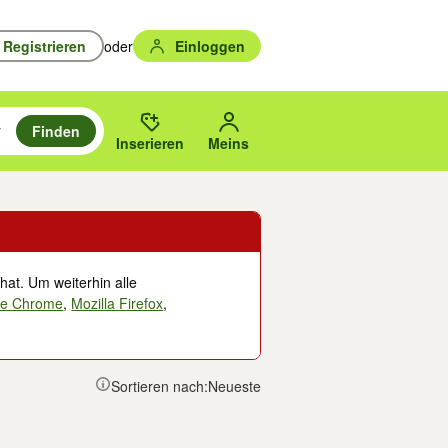
Registrieren
oder
Einloggen
Finden
en durchsuchen und mit Eingabetaste auswählen.
n um zu suchen, oder Vorschläge mit den Pfeiltasten nach oben/unten
des gewählten Orts oder PLZ.
Inserieren
Meins
hat. Um weiterhin alle
le Chrome
,
Mozilla Firefox
,
Sortieren nach:
Neueste