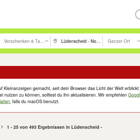
Verschenken & Tauschen
Ganzer Ort
ken um zu suchen, oder Vorschläge mit den Pfeiltasten nach oben/unt
PLZ oder Ort eingeben. Eingabetaste drücke
Suche im Umkreis 
f Kleinanzeigen gemacht, seit dein Browser das Licht der Welt erblickt 
i nutzen zu können, solltest du ihn aktualisieren. Wir empfehlen
Goog
Safari
, falls du macOS benutzt.
1 - 25 von 493 Ergebnissen in Lüdenscheid -