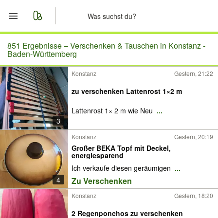
Start
851 Ergebnisse –
Verschenken & Tauschen in Konstanz -
Baden-Württemberg
Merkliste
Konstanz
Gestern, 21:22
Nachrichten
zu verschenken Lattenrost 1×2 m
Lattenrost 1× 2 m wie Neu
...
Anzeige aufgeben
3
Konstanz
Gestern, 20:19
Großer BEKA Topf mit Deckel,
energiesparend
Ich verkaufe diesen geräumigen
...
4
Zu Verschenken
Konstanz
Gestern, 18:20
2 Regenponchos zu verschenken