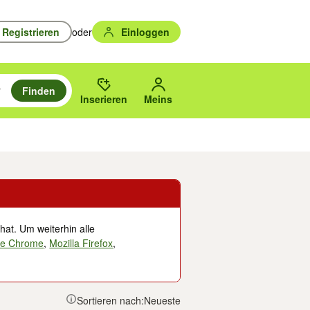
Registrieren
oder
Einloggen
Finden
en durchsuchen und mit Eingabetaste auswählen.
n um zu suchen, oder Vorschläge mit den Pfeiltasten nach oben/unten
des gewählten Orts oder PLZ.
Inserieren
Meins
Musik, Filme & Bücher
Eintrittskarten & Tickets
Dienstleistungen
Versc
hat. Um weiterhin alle
le Chrome
,
Mozilla Firefox
,
Sortieren nach:
Neueste