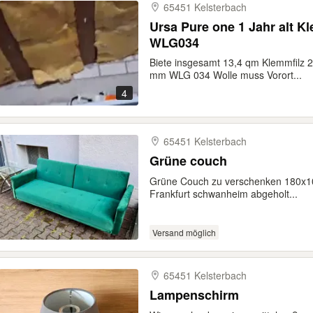
65451 Kelsterbach
Ursa Pure one 1 Jahr alt K
WLG034
Biete insgesamt 13,4 qm Klemmfilz
mm WLG 034 Wolle muss Vorort...
4
65451 Kelsterbach
Grüne couch
Grüne Couch zu verschenken 180x10
Frankfurt schwanheim abgeholt...
Versand möglich
65451 Kelsterbach
Lampenschirm