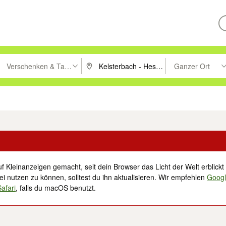
Verschenken & Tauschen
Ganzer Ort
ken um zu suchen, oder Vorschläge mit den Pfeiltasten nach oben/unt
PLZ oder Ort eingeben. Eingabetaste drücke
Suche im Umkreis 
tronik
Familie, Kind & Baby
Haustiere
Freizeit, Hobby & Nachbarschaft
f Kleinanzeigen gemacht, seit dein Browser das Licht der Welt erblickt 
i nutzen zu können, solltest du ihn aktualisieren. Wir empfehlen
Goog
Safari
, falls du macOS benutzt.