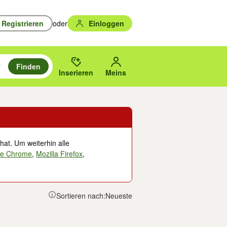
Registrieren
oder
Einloggen
Finden
en durchsuchen und mit Eingabetaste auswählen.
n um zu suchen, oder Vorschläge mit den Pfeiltasten nach oben/unten
des gewählten Orts oder PLZ.
Inserieren
Meins
hat. Um weiterhin alle
le Chrome
,
Mozilla Firefox
,
Sortieren nach:
Neueste