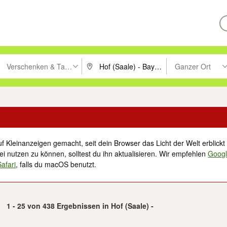
Verschenken & Tauschen
Ganzer Ort
ken um zu suchen, oder Vorschläge mit den Pfeiltasten nach oben/unt
PLZ oder Ort eingeben. Eingabetaste drücke
Suche im Umkreis 
f Kleinanzeigen gemacht, seit dein Browser das Licht der Welt erblickt 
i nutzen zu können, solltest du ihn aktualisieren. Wir empfehlen
Goog
Safari
, falls du macOS benutzt.
1 - 25 von 438 Ergebnissen in Hof (Saale) -