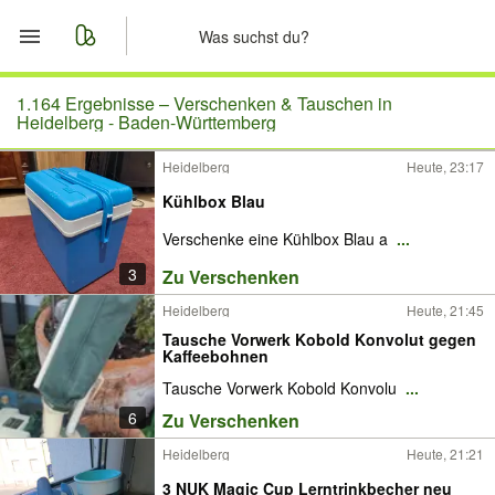
Start
1.164 Ergebnisse –
Verschenken & Tauschen in
Heidelberg - Baden-Württemberg
Merkliste
Heidelberg
Heute, 23:17
Kühlbox Blau
Nachrichten
Verschenke eine Kühlbox Blau a
...
Anzeige aufgeben
3
Zu Verschenken
Heidelberg
Heute, 21:45
Tausche Vorwerk Kobold Konvolut gegen
Kaffeebohnen
Tausche Vorwerk Kobold Konvolu
...
6
Zu Verschenken
Heidelberg
Heute, 21:21
3 NUK Magic Cup Lerntrinkbecher neu