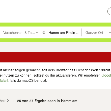
Verschenken & Tauschen
Ganzer Ort
ken um zu suchen, oder Vorschläge mit den Pfeiltasten nach oben/unt
PLZ oder Ort eingeben. Eingabetaste drücke
Suche im Umkreis 
f Kleinanzeigen gemacht, seit dein Browser das Licht der Welt erblickt 
i nutzen zu können, solltest du ihn aktualisieren. Wir empfehlen
Goog
Safari
, falls du macOS benutzt.
hein
1 - 25 von 37 Ergebnissen in Hamm am