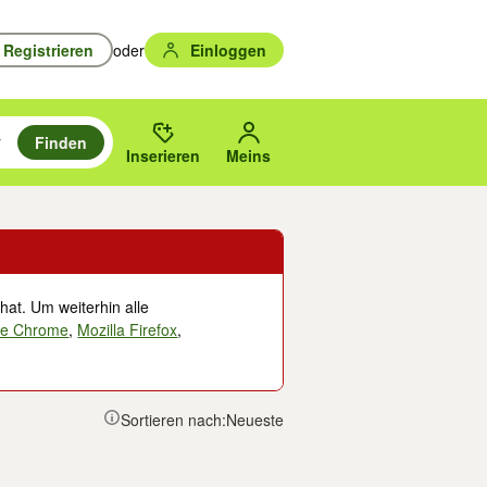
Registrieren
oder
Einloggen
Finden
en durchsuchen und mit Eingabetaste auswählen.
n um zu suchen, oder Vorschläge mit den Pfeiltasten nach oben/unten
des gewählten Orts oder PLZ.
Inserieren
Meins
hat. Um weiterhin alle
le Chrome
,
Mozilla Firefox
,
Sortieren nach:
Neueste