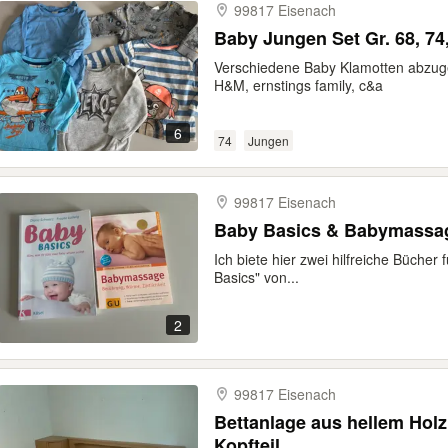
99817 Eisenach
Baby Jungen Set Gr. 68, 74
Verschiedene Baby Klamotten abzug
H&M, ernstings family, c&a
6
74
Jungen
99817 Eisenach
Baby Basics & Babymassa
Ich biete hier zwei hilfreiche Bücher
Basics" von...
2
99817 Eisenach
Bettanlage aus hellem Holz
Kopfteil