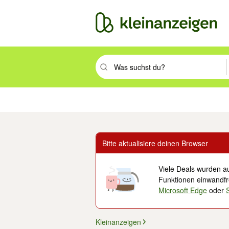
Suchbegriff eingeben. Eingabetaste drüc
Immobilien
Mode & Beauty
Auto, Rad & Boot
Haus & Garten
Jobs
Elek
Bitte aktualisiere deinen Browser
Viele Deals wurden au
Funktionen einwandfre
Microsoft Edge
oder
Kleinanzeigen