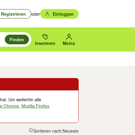
Registrieren
oder
Einloggen
Finden
en durchsuchen und mit Eingabetaste auswählen.
n um zu suchen, oder Vorschläge mit den Pfeiltasten nach oben/unten
des gewählten Orts oder PLZ.
Inserieren
Meins
Musik, Filme & Bücher
Eintrittskarten & Tickets
Dienstleistungen
Versc
hat. Um weiterhin alle
le Chrome
,
Mozilla Firefox
,
Sortieren nach:
Neueste