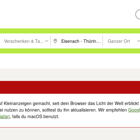
Verschenken & Tauschen
Ganzer Ort
ken um zu suchen, oder Vorschläge mit den Pfeiltasten nach oben/unt
PLZ oder Ort eingeben. Eingabetaste drücke
Suche im Umkreis 
tronik
Familie, Kind & Baby
Haustiere
Freizeit, Hobby & Nachbarschaft
f Kleinanzeigen gemacht, seit dein Browser das Licht der Welt erblickt 
i nutzen zu können, solltest du ihn aktualisieren. Wir empfehlen
Goog
Safari
, falls du macOS benutzt.